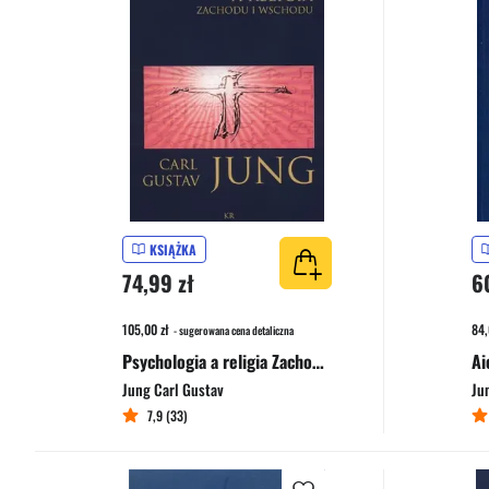
KSIĄŻKA
74,99 zł
6
105,00 zł
84,
- sugerowana cena detaliczna
Psychologia a religia Zachodu i Wschodu
Jung Carl Gustav
Ju
7,9 (33)