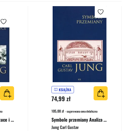
KSIĄŻKA
74,99 zł
105,00 zł
na
- sugerowana cena detaliczna
O zjawisku ducha w sztuce i nauce
Symbole przemiany Analiza preludium do schizofrenii
Jung Carl Gustav