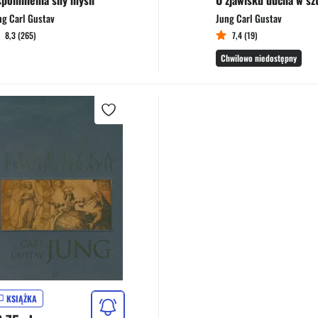
pomnienia sny myśli
ng Carl Gustav
Jung Carl Gustav
8,3 (265)
7,4 (19)
Chwilowo niedostępny
KSIĄŻKA