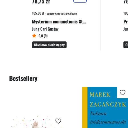
78,75 zł
78
105,00 zł
105
- sugerowana cena detaliczna
Mysterium coniunctionis Studium dzielenia i łączenia przeciwieństw psychicznych w alchemii
Pr
Jung Carl Gustav
Ju
9,0 (9)
Chwilowo niedostępny
C
Bestsellery