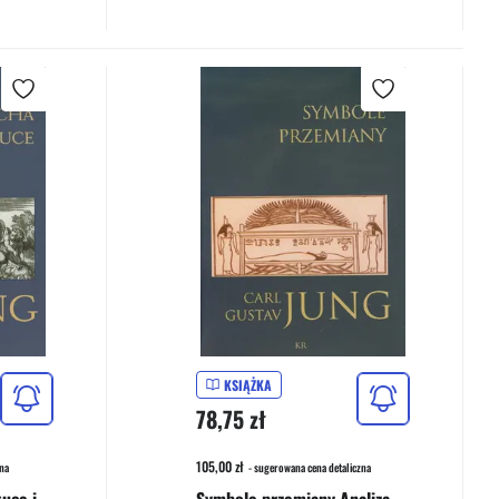
KSIĄŻKA
78,75 zł
105,00 zł
na
- sugerowana cena detaliczna