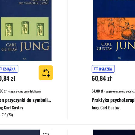
KSIĄŻKA
KSIĄŻKA
0,84 zł
60,84 zł
00 zł
84,00 zł
- sugerowana cena detaliczna
- sugerowana cena detalicz
Aion przyczynki do symboliki jaźni
Praktyka psychoterapi
ng Carl Gustav
Jung Carl Gustav
7,9 (73)