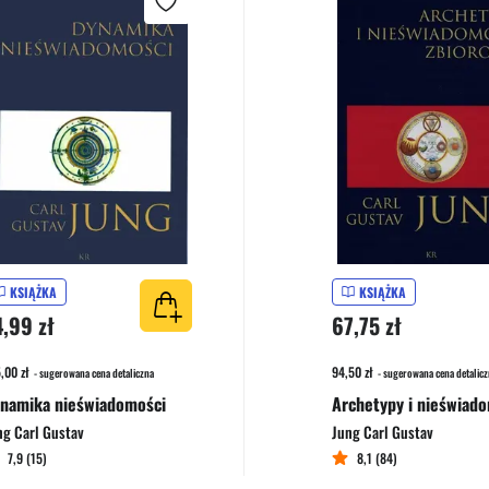
KSIĄŻKA
KSIĄŻKA
4,99 zł
67,75 zł
,00 zł
94,50 zł
- sugerowana cena detaliczna
- sugerowana cena detalicz
namika nieświadomości
ng Carl Gustav
Jung Carl Gustav
7,9 (15)
8,1 (84)