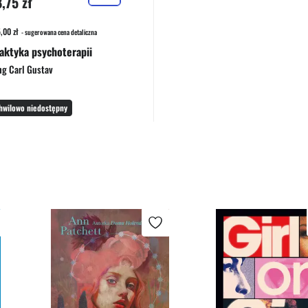
,75 zł
,00 zł
- sugerowana cena detaliczna
aktyka psychoterapii
ng Carl Gustav
hwilowo niedostępny