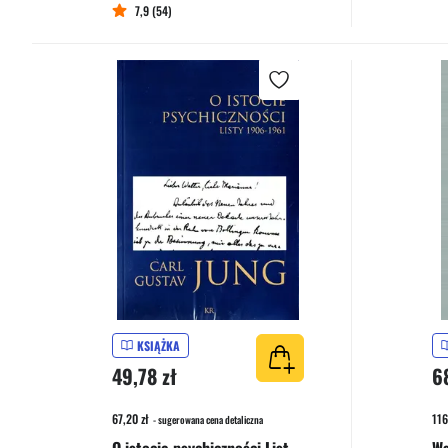
7,9 (54)
KSIĄŻKA
49,78 zł
6
67,20 zł
116
- sugerowana cena detaliczna