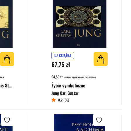
KSIĄŻKA
67,75 zł
94,50 zł
czna
- sugerowana cena detaliczna
Misterium coniunctionis Studium dzielenia i łączenia przeciwieństw psychicznych w alchemii
Życie symboliczne
Jung Carl Gustav
8,2 (56)