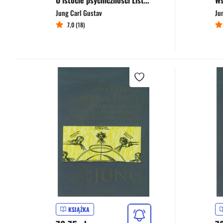
O istocie psychiczności Listy 1906-1961
Ws
Jung Carl Gustav
Ju
7,0 (18)
KSIĄŻKA