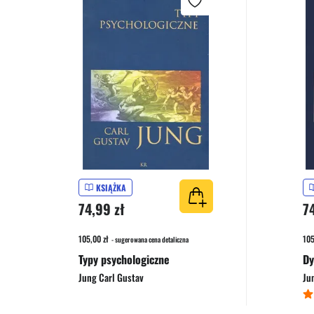
KSIĄŻKA
74,99 zł
7
105,00 zł
105
- sugerowana cena detaliczna
Typy psychologiczne
Dy
Jung Carl Gustav
Ju