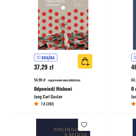
KSIĄŻKA
37,29 zł
4
54,90 zł
63,
- sugerowana cena detaliczna
Odpowiedź Hiobowi
O 
Jung Carl Gustav
Ju
7,8 (202)