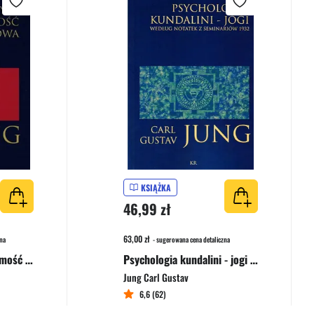
KSIĄŻKA
46,99 zł
63,00 zł
na
- sugerowana cena detaliczna
Archetypy i nieświadomość zbiorowa
Psychologia kundalini - jogi Według notatek z seminariów 1932
Jung Carl Gustav
6,6 (62)