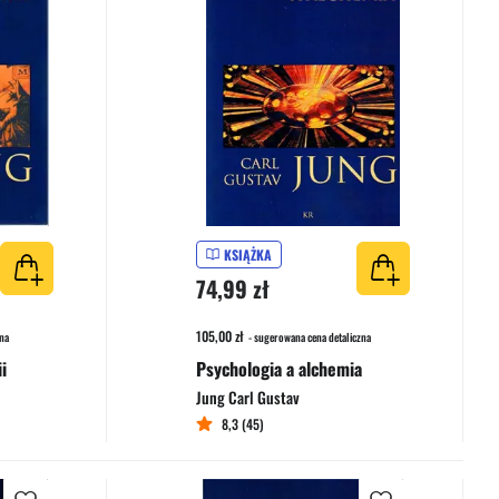
KSIĄŻKA
74,99 zł
105,00 zł
na
- sugerowana cena detaliczna
i
Psychologia a alchemia
Jung Carl Gustav
8,3 (45)