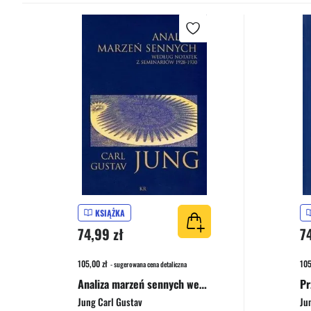
KSIĄŻKA
74,99 zł
7
105,00 zł
105
- sugerowana cena detaliczna
Analiza marzeń sennych według notatek z seminariów 1928-1930
Pr
Jung Carl Gustav
Ju