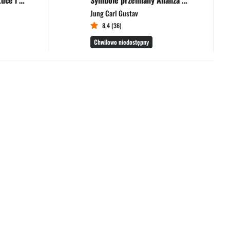
O zjawisku ducha w sztuce i nauce
Symbole przemiany Analiza preludium do schizofrenii
Jung Carl Gustav
8,4 (36)
Chwilowo niedostępny