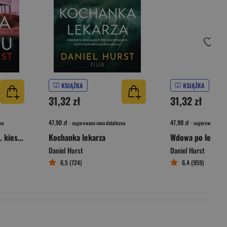
KSIĄŻKA
KSIĄŻKA
31,32 zł
31,32 zł
47,90 zł
47,90 zł
na
- sugerowana cena detaliczna
- sugerowana cena 
Wdowa po lekarzu wyd. kieszonkowe
Kochanka lekarza
Wdowa po lekarz
Daniel Hurst
Daniel Hurst
6,5 (724)
6,4 (959)