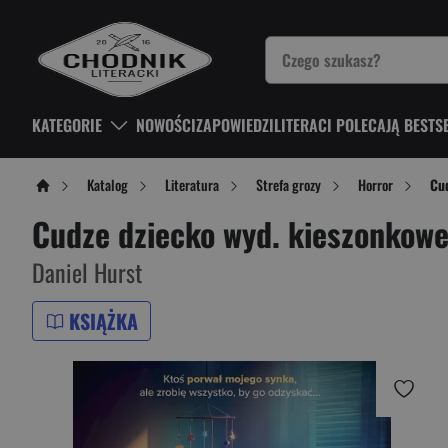
KATEGORIE
NOWOŚCI
ZAPOWIEDZI
LITERACI POLECAJĄ BESTS
Katalog
Literatura
Strefa grozy
Horror
Cu
Cudze dziecko wyd. kieszonkow
Daniel Hurst
KSIĄŻKA