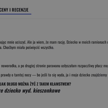
CENY I RECENZJE
ując mnie uciszyć. Ale ja wiem, że mam rację. Dziecko w moich ramionach n
na. Choćbym miała poświęcić wszystko.
 noworodka, a po drugiej stronie parawanu usłyszałam rozpaczliwy płacz mo
 prawdy o tamtej nocy — bo jeśli to się wyda, ja i moje dziecko znajdziemy
E JAK DŁUGO MOŻNA ŻYĆ Z TAKIM KŁAMSTWEM?
e dziecko wyd. kieszonkowe