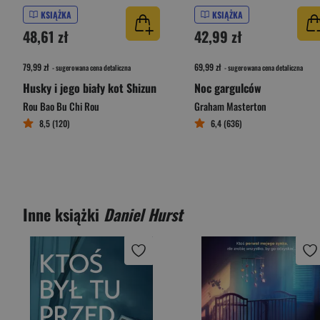
KSIĄŻKA
KSIĄŻKA
48,61 zł
42,99 zł
79,99 zł
69,99 zł
- sugerowana cena detaliczna
- sugerowana cena detaliczna
Husky i jego biały kot Shizun
Noc gargulców
Rou Bao Bu Chi Rou
Graham Masterton
8,5 (120)
6,4 (636)
Inne książki
Daniel Hurst