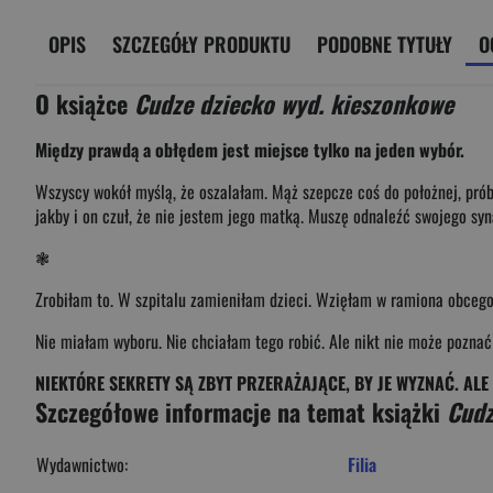
OPIS
SZCZEGÓŁY PRODUKTU
PODOBNE TYTUŁY
O
O książce
Cudze dziecko wyd. kieszonkowe
Między prawdą a obłędem jest miejsce tylko na jeden wybór.
Wszyscy wokół myślą, że oszalałam. Mąż szepcze coś do położnej, prób
jakby i on czuł, że nie jestem jego matką. Muszę odnaleźć swojego sy
❃
Zrobiłam to. W szpitalu zamieniłam dzieci. Wzięłam w ramiona obcego
Nie miałam wyboru. Nie chciałam tego robić. Ale nikt nie może poznać
NIEKTÓRE SEKRETY SĄ ZBYT PRZERAŻAJĄCE, BY JE WYZNAĆ. AL
Szczegółowe informacje na temat książki
Cudz
Wydawnictwo:
Filia