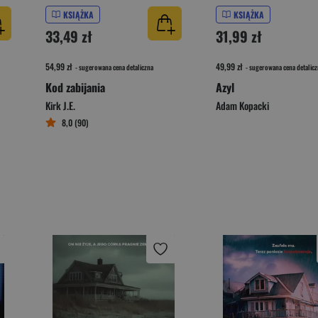
KSIĄŻKA
KSIĄŻKA
33,49 zł
31,99 zł
54,99 zł
49,99 zł
- sugerowana cena detaliczna
- sugerowana cena detalicz
Kod zabijania
Azyl
Kirk J.E.
Adam Kopacki
8,0 (90)