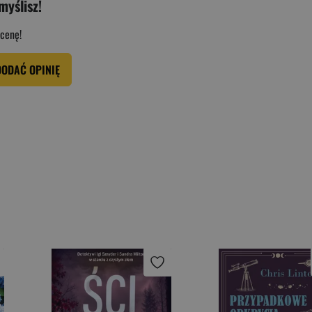
myślisz!
cenę!
DODAĆ OPINIĘ