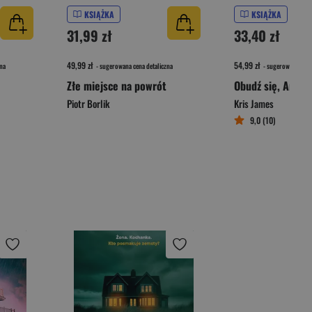
KSIĄŻKA
KSIĄŻKA
31,99 zł
33,40 zł
49,99 zł
54,99 zł
na
- sugerowana cena detaliczna
- sugerowana cena 
Złe miejsce na powrót
Obudź się, Anno!
Piotr Borlik
Kris James
9,0 (10)