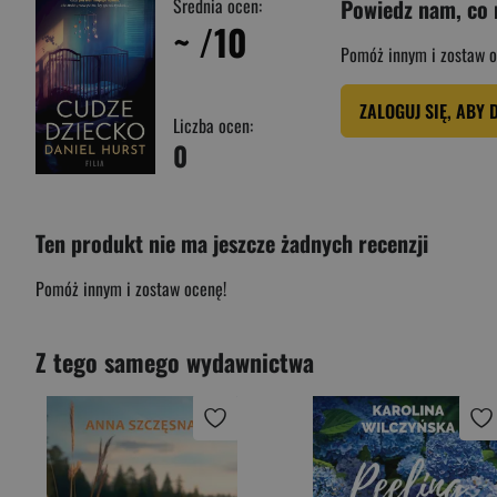
Średnia ocen:
Powiedz nam, co 
~
/10
Pomóż innym i zostaw o
ZALOGUJ SIĘ, ABY 
Liczba ocen:
0
Ten produkt nie ma jeszcze żadnych recenzji
Pomóż innym i zostaw ocenę!
Z tego samego wydawnictwa