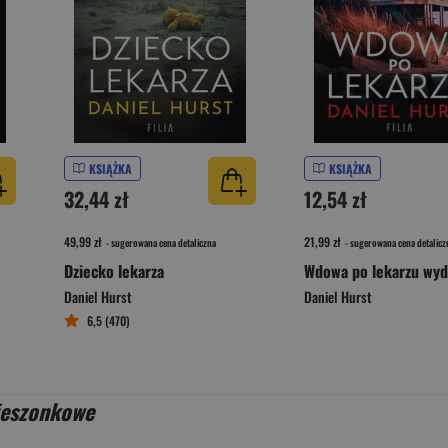
KSIĄŻKA
KSIĄŻKA
32,44 zł
12,54 zł
49,99 zł
21,99 zł
- sugerowana cena detaliczna
- sugerowana cena detalicz
Dziecko lekarza
Daniel Hurst
Daniel Hurst
6,5 (470)
ieszonkowe