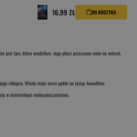
16,99 ZŁ
DO KOSZYKA
ie jest tym, które urodziłam. Jego płacz przeszywa mnie na wskroś,
jego chłopca. Wtedy moje serce pękło na tysiąc kawałków.
 się w śmiertelnym niebezpieczeństwie.