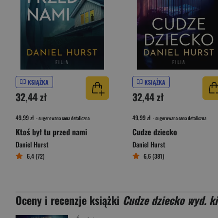
KSIĄŻKA
KSIĄŻKA
32,44 zł
32,44 zł
49,99 zł
49,99 zł
- sugerowana cena detaliczna
- sugerowana cena detaliczna
Ktoś był tu przed nami
Cudze dziecko
Daniel Hurst
Daniel Hurst
6,4 (72)
6,6 (381)
Oceny i recenzje książki
Cudze dziecko wyd. k