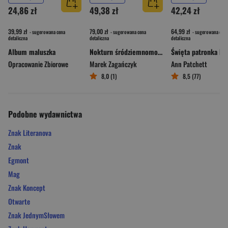
24,86 zł
49,38 zł
42,24 zł
39,99 zł
79,00 zł
64,99 zł
- sugerowana cena
- sugerowana cena
- sugerowana cena
detaliczna
detaliczna
detaliczna
Album maluszka
Nokturn śródziemnomorski
Opracowanie Zbiorowe
Marek Zagańczyk
Ann Patchett
8,0 (1)
8,5 (77)
Podobne wydawnictwa
Znak Literanova
Znak
Egmont
Mag
Znak Koncept
Otwarte
Znak JednymSłowem