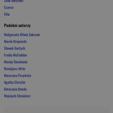
Znak Horyzont
Czarne
Filia
Podobni autorzy
Małgorzata Oliwia Sobczak
Marek Krajewski
Sławek Gortych
Freida McFadden
Maciej Siembieda
Remigiusz Mróz
Katarzyna Puzyńska
Agatha Christie
Katarzyna Bonda
Wojciech Chmielarz