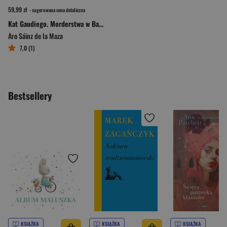
59,99 zł
- sugerowana cena detaliczna
Kat Gaudiego. Morderstwa w Barcelonie
Aro Sáinz de la Maza
7,0 (1)
Bestsellery
KSIĄŻKA
KSIĄŻKA
KSIĄŻKA