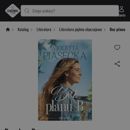
Czego szukasz?
Konto
Katalog
Literatura
Literatura piękna obyczajowa
Bez planu B