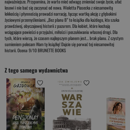
najważniejsze. Przypomina, że warto mieć odwagę zmieniać swoje życie, ufać
losowi i nie bać się zaczynać od nowa. Wioletta Piasecka z niesamowitą
lekkością i płynnością prowadzi narrację, łącząc wartką akcję z głębokimi
życiowymi przemyśleniami. „Bez planu B” to książka dla każdego, kto szuka
prawdziwej, obyczajowej historii z pazurem. Dla kobiet, które kochają
wciągające powieści o przyjaźni, miłości i poszukiwaniu własnej drogi. Dla
tych, które wierzą, że czasem najlepszym planem jest... brak planu. Z czystym
sumieniem polecam Wam tę książkę! Dajcie się porwać tej niesamowitej
historii. Ocena: 9/10 BRUNETTE BOOKS
Z tego samego wydawnictwa