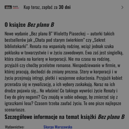
Kup teraz, zapłać za
30 dni
O książce
Bez planu B
Nowe wydanie „Bez planu B” Wioletty Piaseckej – autorki takich
bestsellerów jak „Chata pod starym świerkiem” czy „Sekret
bibliotekarki”. Renata ma wspaniałą rodzinę, wciąż jednak szuka
poklasku w towarzystwie i w życiu zawodowym. Ewa zaś jest singielką,
która stawia na karierę w korporacji. Nie ma czasu na rodzinę,
przyjaźń czy choćby przelotne romanse. Niespodziewanie w firmie, w
której pracują, dochodzi do zmiany prezesa. Stery w korporacji i w
życiu przejmują intrygi, plotki i wzajemne oskarżenia. Przyjaźń kobiet
przeradza się w rywalizację, a ich wybory zaskakują. Naraz na ich
drodze pojawia się… No właśnie! Co takiego wywróci życie Renaty i
Ewy do góry nogami? Czy znajdą w sobie odwagę, by zmierzyć się z
igraszkami losu? Czasem trzeba zaufać życiu. To ono pisze najlepsze
scenariusze.
Szczegółowe informacje na temat książki
Bez planu B
Wydawnictwo:
Skarpa Warszawska