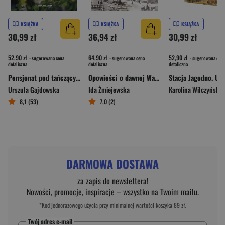
KSIĄŻKA
KSIĄŻKA
KSIĄŻKA
30,99 zł
36,94 zł
30,99 zł
52,90 zł
64,90 zł
52,90 zł
- sugerowana cena
- sugerowana cena
- sugerowana cena
detaliczna
detaliczna
detaliczna
Pensjonat pod tańczącymi ogniami
Opowieści o dawnej Warszawie
Urszula Gajdowska
Ida Żmiejewska
Karolina Wilczyńska
8,1 (53)
7,0 (2)
DARMOWA DOSTAWA
za zapis do newslettera!
Nowości, promocje, inspiracje – wszystko na Twoim mailu.
*Kod jednorazowego użycia przy minimalnej wartości koszyka 89 zł.
Twój adres e-mail