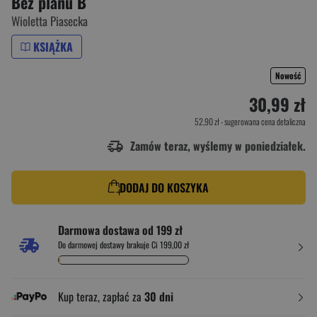
Bez planu B
Wioletta Piasecka
KSIĄŻKA
Nowość
30,99 zł
52,90 zł
- sugerowana cena detaliczna
Zamów teraz, wyślemy w poniedziałek.
DODAJ DO KOSZYKA
Darmowa dostawa od 199 zł
Do darmowej dostawy brakuje Ci 199,00 zł
Kup teraz, zapłać za
30 dni