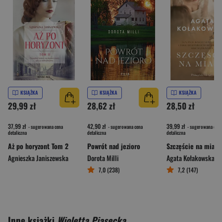
KSIĄŻKA
KSIĄŻKA
KSIĄŻKA
29,99 zł
28,62 zł
28,50 zł
37,99 zł
42,90 zł
39,99 zł
- sugerowana cena
- sugerowana cena
- sugerowana cena
detaliczna
detaliczna
detaliczna
Aż po horyzont Tom 2
Powrót nad jezioro
Szczęście na miarę
Agnieszka Janiszewska
Dorota Milli
Agata Kołakowska
7,0 (238)
7,2 (147)
Inne książki
Wioletta Piasecka