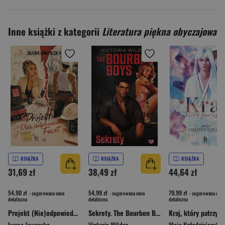
Inne książki z kategorii
Literatura piękna obyczajowa
KSIĄŻKA
KSIĄŻKA
KSIĄŻKA
31,69 zł
38,49 zł
44,64 zł
54,90 zł
54,99 zł
79,99 zł
- sugerowana cena
- sugerowana cena
- sugerowana cena
detaliczna
detaliczna
detaliczna
Projekt (Nie)odpowiedni facet
Sekrety. The Bourbon Boys
Kraj, który patrzy
Iwona Jaworska
Victoria Wilder
Maja Kołodziejczyk