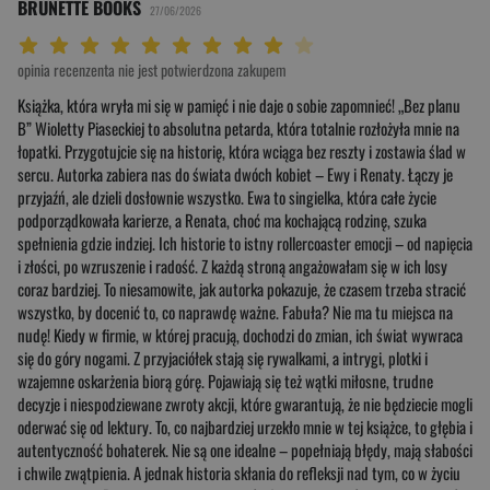
BRUNETTE BOOKS
27/06/2026
Twoja ocena: Beznadziejna 1/10"
Twoja ocena: Bardzo słaba 2/10"
Twoja ocena: Słaba 3/10"
Twoja ocena: Może być 4/10"
Twoja ocena: Przeciętna 5/10"
Twoja ocena: Dobra 6/10"
Twoja ocena: Bardzo dobra 7/10"
Twoja ocena: Rewelacyjna 8/10"
Twoja ocena: Wybitna 9/10"
Twoja ocena: Arcydzieło 10/10"
opinia recenzenta nie jest potwierdzona zakupem
Książka, która wryła mi się w pamięć i nie daje o sobie zapomnieć! „Bez planu
B” Wioletty Piaseckiej to absolutna petarda, która totalnie rozłożyła mnie na
łopatki. Przygotujcie się na historię, która wciąga bez reszty i zostawia ślad w
sercu. Autorka zabiera nas do świata dwóch kobiet – Ewy i Renaty. Łączy je
przyjaźń, ale dzieli dosłownie wszystko. Ewa to singielka, która całe życie
podporządkowała karierze, a Renata, choć ma kochającą rodzinę, szuka
spełnienia gdzie indziej. Ich historie to istny rollercoaster emocji – od napięcia
i złości, po wzruszenie i radość. Z każdą stroną angażowałam się w ich losy
coraz bardziej. To niesamowite, jak autorka pokazuje, że czasem trzeba stracić
wszystko, by docenić to, co naprawdę ważne. Fabuła? Nie ma tu miejsca na
nudę! Kiedy w firmie, w której pracują, dochodzi do zmian, ich świat wywraca
się do góry nogami. Z przyjaciółek stają się rywalkami, a intrygi, plotki i
wzajemne oskarżenia biorą górę. Pojawiają się też wątki miłosne, trudne
decyzje i niespodziewane zwroty akcji, które gwarantują, że nie będziecie mogli
oderwać się od lektury. To, co najbardziej urzekło mnie w tej książce, to głębia i
autentyczność bohaterek. Nie są one idealne – popełniają błędy, mają słabości
i chwile zwątpienia. A jednak historia skłania do refleksji nad tym, co w życiu