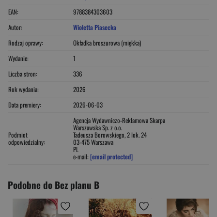
EAN:
9788384303603
Autor:
Wioletta Piasecka
Rodzaj oprawy:
Okładka broszurowa (miękka)
Wydanie:
1
Liczba stron:
336
Rok wydania:
2026
Data premiery:
2026-06-03
Agencja Wydawniczo-Reklamowa Skarpa
Warszawska Sp. z o.o.
Podmiot
Tadeusza Borowskiego, 2 lok. 24
odpowiedzialny:
03-475 Warszawa
PL
e-mail:
[email protected]
Podobne do Bez planu B