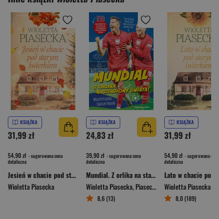
KSIĄŻKA
KSIĄŻKA
KSIĄŻKA
31,99 zł
24,83 zł
31,99 zł
54,90 zł
39,90 zł
54,90 zł
- sugerowana cena
- sugerowana cena
- sugerowana cena
detaliczna
detaliczna
detaliczna
Jesień w chacie pod starym świerkiem
Mundial. Z orlika na stadiony świata!
Wioletta Piasecka
Wioletta Piasecka
,
Piasecki Sebastian
Wioletta Piasecka
8,6 (13)
8,0 (189)