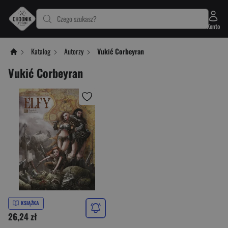
Czego szukasz?
Konto
Katalog
Autorzy
Vukić Corbeyran
Vukić Corbeyran
KSIĄŻKA
26,24 zł