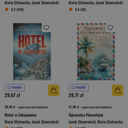
Maria Ulatowska
,
Jacek Skowroński
Maria Ulatowska
,
Jacek Skowroński
6,3 (459)
6,6 (69)
KSIĄŻKA
KSIĄŻKA
29,67 zł
28,71 zł
49,90 zł
47,90 zł
- sugerowana cena detaliczna
- sugerowana cena detaliczna
Hotel w Zakopanem
Tajemnica Florentyny
Maria Ulatowska
,
Jacek Skowroński
Jacek Skowroński
,
Maria Ulatowska