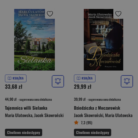
KSIĄŻKA
KSIĄŻKA
33,68 zł
29,99 zł
44,90 zł
39,99 zł
- sugerowana cena detaliczna
- sugerowana cena detaliczna
Tajemnica willi Sielanka
Dziedziczka z Moczarowisk
Maria Ulatowska
,
Jacek Skowroński
Jacek Skowroński
,
Maria Ulatowska
7,3 (95)
Chwilowo niedostępny
Chwilowo niedostępny