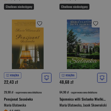
Chwilowo niedostępny
Chwilowo niedostępny
KSIĄŻKA
KSIĄŻKA
22,43 zł
48,68 zł
29,90 zł
64,90 zł
- sugerowana cena detaliczna
- sugerowana cena detaliczna
Pensjonat Sosnówka
Tajemnica willi Sielanka Wielkie Litery
Maria Ulatowska
Maria Ulatowska
,
Jacek Skowroński
6,5 (807)