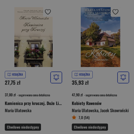
KSIĄŻKA
KSIĄŻKA
27,75 zł
35,93 zł
37,00 zł
47,90 zł
- sugerowana cena detaliczna
- sugerowana cena detaliczna
Kamienica przy kruczej. Duże Litery
Kobiety Rawenów
Maria Ulatowska
Maria Ulatowska
,
Jacek Skowroński
7,0 (54)
Chwilowo niedostępny
Chwilowo niedostępny