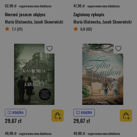
52,90 zł
47,90 zł
- sugerowana cena detaliczna
- sugerowana cena detaliczna
Umrzeć jeszcze zdążysz
Zaginiony rękopis
Maria Ulatowska
,
Jacek Skowroński
Maria Ulatowska
,
Jacek Skowroński
7,1 (21)
6,8 (62)
KSIĄŻKA
KSIĄŻKA
29,67 zł
29,67 zł
49,90 zł
49,90 zł
- sugerowana cena detaliczna
- sugerowana cena detaliczna