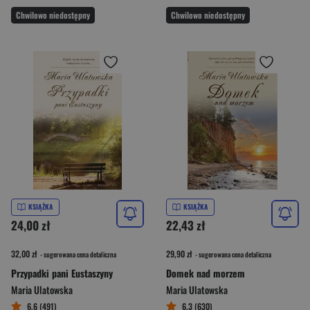
Chwilowo niedostępny
Chwilowo niedostępny
KSIĄŻKA
KSIĄŻKA
24,00 zł
22,43 zł
32,00 zł
29,90 zł
- sugerowana cena detaliczna
- sugerowana cena detaliczna
Przypadki pani Eustaszyny
Domek nad morzem
Maria Ulatowska
Maria Ulatowska
6,6 (491)
6,3 (630)