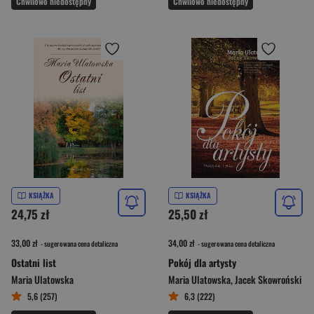
Chwilowo niedostępny
Chwilowo niedostępny
KSIĄŻKA
KSIĄŻKA
24,75 zł
25,50 zł
33,00 zł
34,00 zł
- sugerowana cena detaliczna
- sugerowana cena detaliczna
Ostatni list
Pokój dla artysty
Maria Ulatowska
Maria Ulatowska
,
Jacek Skowroński
5,6 (257)
6,3 (222)