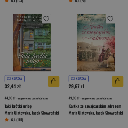
6,1 (103)
6,3 (70)
KSIĄŻKA
KSIĄŻKA
32,44 zł
29,67 zł
44,90 zł
49,90 zł
- sugerowana cena detaliczna
- sugerowana cena detaliczna
Taki krótki urlop
Kartka ze szwajcarskim adresem
Maria Ulatowska
,
Jacek Skowroński
Maria Ulatowska
,
Jacek Skowroński
6,4 (115)