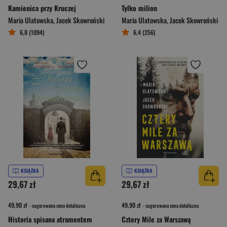
Kamienica przy Kruczej
Tylko milion
Maria Ulatowska
,
Jacek Skowroński
Maria Ulatowska
,
Jacek Skowroński
6,8 (1094)
6,4 (256)
KSIĄŻKA
KSIĄŻKA
29,67 zł
29,67 zł
49,90 zł
49,90 zł
- sugerowana cena detaliczna
- sugerowana cena detaliczna
Historia spisana atramentem
Cztery Mile za Warszawą