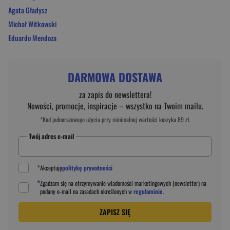
Agata Gładysz
Michał Witkowski
Eduardo Mendoza
DARMOWA DOSTAWA
za zapis do newslettera!
Nowości, promocje, inspiracje – wszystko na Twoim mailu.
*Kod jednorazowego użycia przy minimalnej wartości koszyka 89 zł.
Twój adres e-mail
*
Akceptuję
politykę prywatności
*
Zgadzam się na otrzymywanie wiadomości marketingowych (newsletter) na
podany
e-mail
na zasadach określonych w
regulaminie
.
ZAPISZ SIĘ