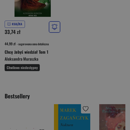
KSIĄŻKA
33,74 zł
44,99 zł
- sugerowana cena detaliczna
Chcę żebyś wiedział Tom 1
Aleksandra Muraszka
Chwilowo niedostępny
Bestsellery