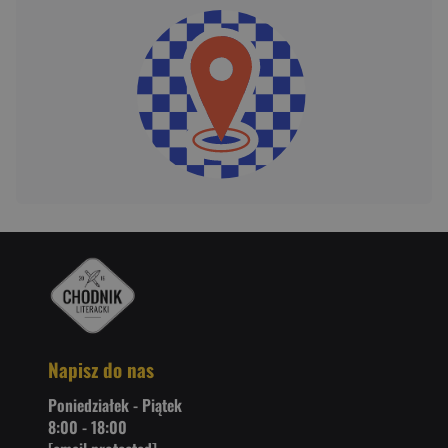
Napisz do nas
Poniedziałek - Piątek
8:00 - 18:00