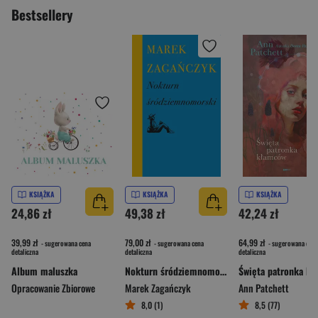
Bestsellery
KSIĄŻKA
KSIĄŻKA
KSIĄŻKA
24,86 zł
49,38 zł
42,24 zł
39,99 zł
79,00 zł
64,99 zł
- sugerowana cena
- sugerowana cena
- sugerowana cena
detaliczna
detaliczna
detaliczna
Album maluszka
Nokturn śródziemnomorski
Opracowanie Zbiorowe
Marek Zagańczyk
Ann Patchett
8,0 (1)
8,5 (77)