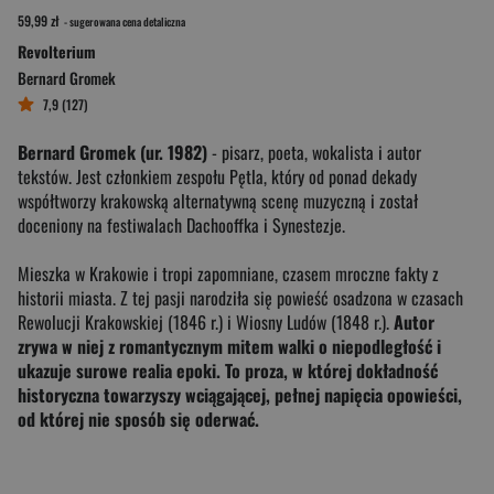
59,99 zł
- sugerowana cena detaliczna
Revolterium
Bernard Gromek
7,9 (127)
Bernard Gromek (ur. 1982)
- pisarz, poeta, wokalista i autor
tekstów. Jest członkiem zespołu Pętla, który od ponad dekady
współtworzy krakowską alternatywną scenę muzyczną i został
doceniony na festiwalach Dachooffka i Synestezje.
Mieszka w Krakowie i tropi zapomniane, czasem mroczne fakty z
historii miasta. Z tej pasji narodziła się powieść osadzona w czasach
Rewolucji Krakowskiej (1846 r.) i Wiosny Ludów (1848 r.).
Autor
zrywa w niej z romantycznym mitem walki o niepodległość i
ukazuje surowe realia epoki. To proza, w której dokładność
historyczna towarzyszy wciągającej, pełnej napięcia opowieści,
od której nie sposób się oderwać.