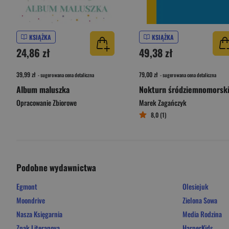
KSIĄŻKA
KSIĄŻKA
24,86 zł
49,38 zł
39,99 zł
79,00 zł
- sugerowana cena detaliczna
- sugerowana cena detaliczna
Album maluszka
Nokturn śródziemnomorsk
Opracowanie Zbiorowe
Marek Zagańczyk
8,0 (1)
Podobne wydawnictwa
Egmont
Olesiejuk
Moondrive
Zielona Sowa
Nasza Księgarnia
Media Rodzina
Znak Literanova
HarperKids