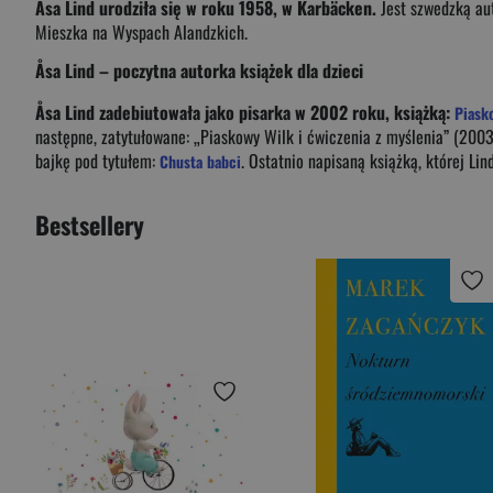
Åsa Lind urodziła się w roku 1958, w Karbäcken.
Jest szwedzką aut
Mieszka na Wyspach Alandzkich.
Åsa Lind – poczytna autorka książek dla dzieci
Åsa Lind zadebiutowała jako pisarka w 2002 roku, książką:
Piask
następne, zatytułowane: „Piaskowy Wilk i ćwiczenia z myślenia” (2003
bajkę pod tytułem:
. Ostatnio napisaną książką, której Li
Chusta babci
Bestsellery