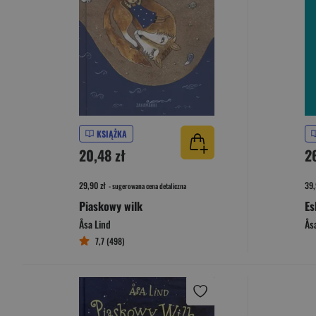
KSIĄŻKA
20,48 zł
26
29,90 zł
39,
- sugerowana cena detaliczna
Piaskowy wilk
Es
Åsa Lind
Ås
7,7 (498)