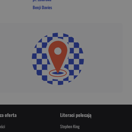
Benji Davies
za oferta
Literaci polecają
ści
Stephen King