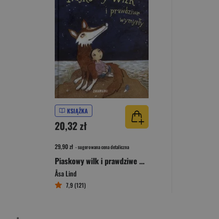
KSIĄŻKA
20,32 zł
29,90 zł
- sugerowana cena detaliczna
Piaskowy wilk i prawdziwe wymysły
Åsa Lind
7,9 (121)