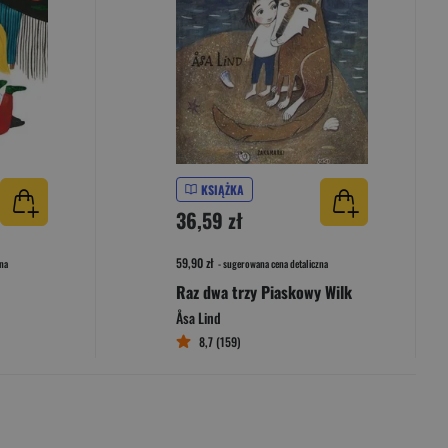
KSIĄŻKA
36,59 zł
59,90 zł
na
- sugerowana cena detaliczna
Raz dwa trzy Piaskowy Wilk
Åsa Lind
8,7 (159)