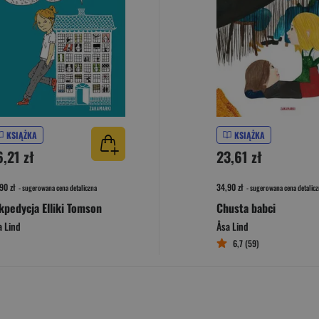
KSIĄŻKA
KSIĄŻKA
,21 zł
23,61 zł
90 zł
34,90 zł
- sugerowana cena detaliczna
- sugerowana cena detalicz
kpedycja Elliki Tomson
Chusta babci
a Lind
Åsa Lind
6,7 (59)