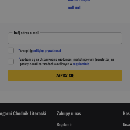
null null
Twój adres e-mail
*
Akceptuję
politykę prywatności
*
Zgadzam się na otrzymywanie wiadomości marketingowych (newsletter) na
podany
e-mail
na zasadach określonych w
regulaminie
.
ZAPISZ SIĘ
iegarni Chodnik Literacki
Zakupy u nas
Nas
Regulamin
Nowo