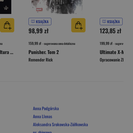
KSIĄŻKA
KSIĄŻKA
98,99 zł
123,85 zł
159,99 zł
199,99 zł
na
- sugerowana cena detaliczna
- sugerowana cen
Girl on Girl. Jak popkultura zwróciła kobiety przeciw sobie
Punisher. Tom 2
Ultimate X-Men. 
Remender Rick
Opracowanie Zbioro
Anna Podgórska
Anna Llenas
Aleksandra Srokowska-Ziółkowska
pr. zbiorowa