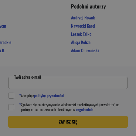
Podobni autorzy
Andrzej Nowak
owem
Nawrocki Karol
Leszek Talko
erackie
Alicja Kobza
.B.
Adam Chowański
Twój adres e-mail
*
Akceptuję
politykę prywatności
*
Zgadzam się na otrzymywanie wiadomości marketingowych (newsletter) na
podany
e-mail
na zasadach określonych w
regulaminie
.
ZAPISZ SIĘ