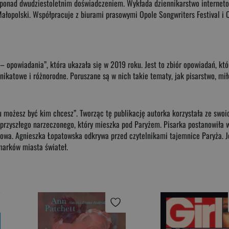
z ponad dwudziestoletnim doświadczeniem. Wykłada dziennikarstwo internet
łopolski. Współpracuje z biurami prasowymi Opole Songwriters Festival i 
– opowiadania”, która ukazała się w 2019 roku. Jest to zbiór opowiadań, kt
unikatowe i różnorodne. Poruszane są w nich takie tematy, jak pisarstwo, mił
u możesz być kim chcesz”. Tworząc tę publikację autorka korzystała ze swoi
rzyszłego narzeczonego, który mieszka pod Paryżem. Pisarka postanowiła wy
owa. Agnieszka Łopatowska odkrywa przed czytelnikami tajemnice Paryża. Je
amarków miasta świateł.