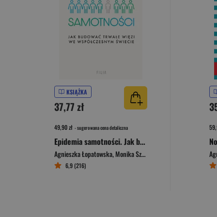
KSIĄŻKA
37,77 zł
3
49,90 zł
59,
- sugerowana cena detaliczna
Epidemia samotności. Jak budować trwałe więzi we współczesnym świecie
Agnieszka Łopatowska
,
Monika Szubrycht
Ag
6,9 (216)