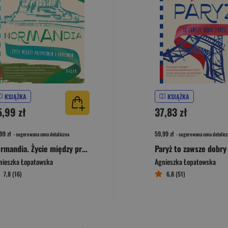
KSIĄŻKA
KSIĄŻKA
5,99 zł
37,83 zł
99 zł
59,99 zł
- sugerowana cena detaliczna
- sugerowana cena detalicz
Normandia. Życie między przypływem a odpływem
Paryż to zawsze dobry
nieszka Łopatowska
Agnieszka Łopatowska
7,8 (16)
6,8 (51)