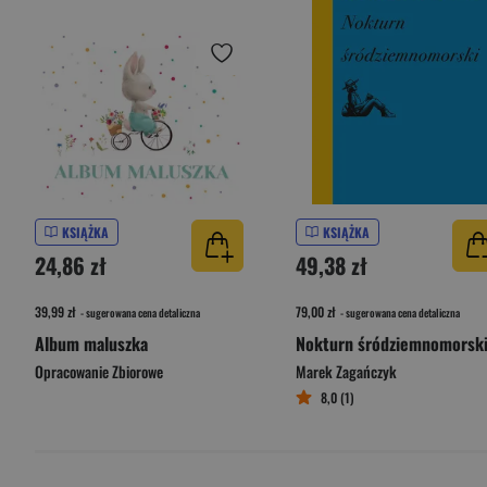
KSIĄŻKA
KSIĄŻKA
24,86 zł
49,38 zł
39,99 zł
79,00 zł
- sugerowana cena detaliczna
- sugerowana cena detaliczna
Album maluszka
Nokturn śródziemnomorsk
Opracowanie Zbiorowe
Marek Zagańczyk
8,0 (1)