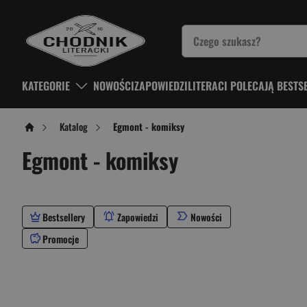
KATEGORIE
NOWOŚCI
ZAPOWIEDZI
LITERACI POLECAJĄ BESTS
Katalog
Egmont - komiksy
Egmont - komiksy
Po użyciu produkty będą automatycznie filtrowane. Wybierz filtry.
Bestsellery
Zapowiedzi
Nowości
Promocje