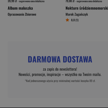
39,99 zł
79,00 zł
- sugerowana cena detaliczna
- sugerowana cena detaliczna
Album maluszka
Nokturn śródziemnomorsk
Opracowanie Zbiorowe
Marek Zagańczyk
8,0 (1)
DARMOWA DOSTAWA
za zapis do newslettera!
Nowości, promocje, inspiracje – wszystko na Twoim mailu.
*Kod jednorazowego użycia przy minimalnej wartości koszyka 89 zł.