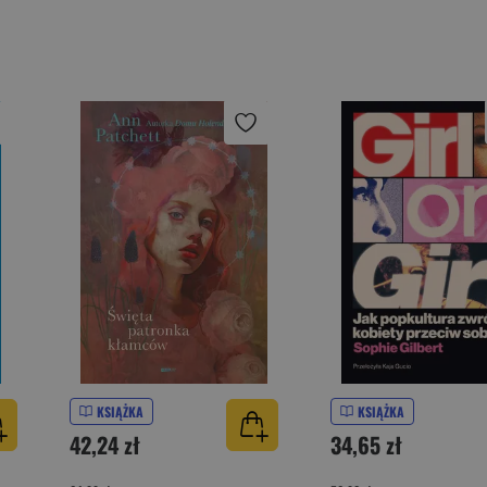
KSIĄŻKA
KSIĄŻKA
42,24 zł
34,65 zł