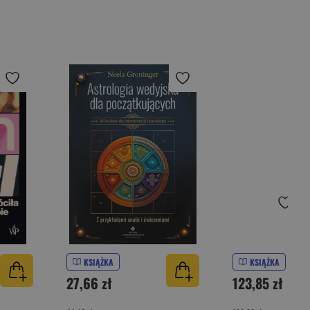
KSIĄŻKA
KSIĄŻKA
27,66 zł
123,85 zł