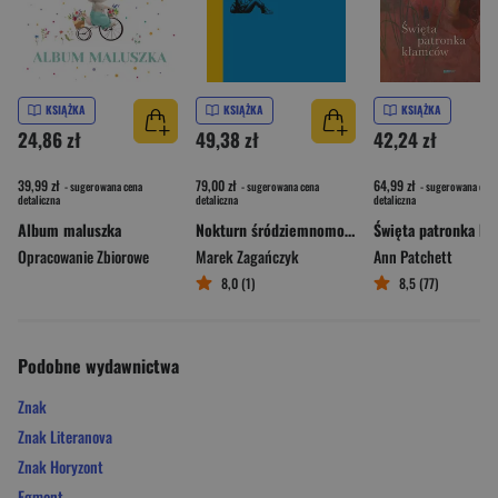
KSIĄŻKA
KSIĄŻKA
KSIĄŻKA
24,86 zł
49,38 zł
42,24 zł
39,99 zł
79,00 zł
64,99 zł
- sugerowana cena
- sugerowana cena
- sugerowana cena
detaliczna
detaliczna
detaliczna
Album maluszka
Nokturn śródziemnomorski
Opracowanie Zbiorowe
Marek Zagańczyk
Ann Patchett
8,0 (1)
8,5 (77)
Podobne wydawnictwa
Znak
Znak Literanova
Znak Horyzont
Egmont