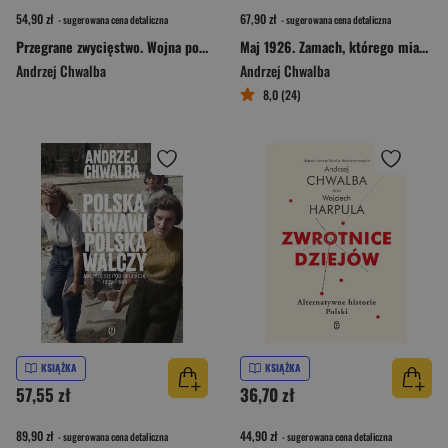
54,90 zł
67,90 zł
- sugerowana cena detaliczna
- sugerowana cena detaliczna
Przegrane zwycięstwo. Wojna polsko-bolszewicka 1918–1920
Maj 1926. Zamach, którego miało nie być
Andrzej Chwalba
Andrzej Chwalba
8,0 (24)
KSIĄŻKA
KSIĄŻKA
57,55 zł
36,70 zł
89,90 zł
44,90 zł
- sugerowana cena detaliczna
- sugerowana cena detaliczna