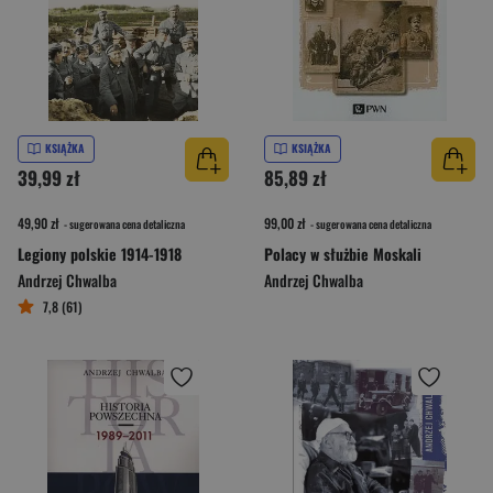
KSIĄŻKA
KSIĄŻKA
39,99 zł
85,89 zł
49,90 zł
99,00 zł
- sugerowana cena detaliczna
- sugerowana cena detaliczna
Legiony polskie 1914-1918
Polacy w służbie Moskali
Andrzej Chwalba
Andrzej Chwalba
7,8 (61)