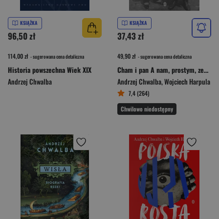
KSIĄŻKA
KSIĄŻKA
96,50 zł
37,43 zł
114,00 zł
49,90 zł
- sugerowana cena detaliczna
- sugerowana cena detaliczna
Historia powszechna Wiek XIX
Cham i pan A nam, prostym, zewsząd nędza?
Andrzej Chwalba
Andrzej Chwalba
,
Wojciech Harpula
7,4 (264)
Chwilowo niedostępny