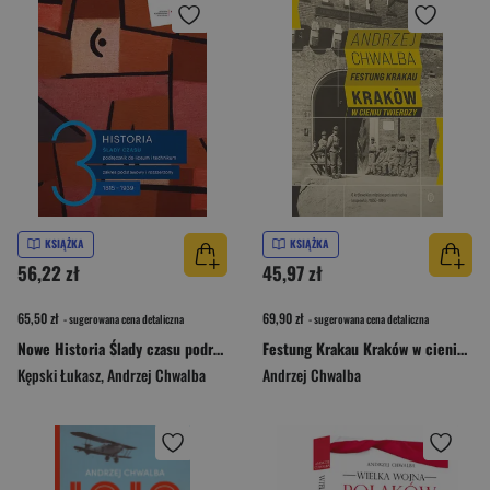
KSIĄŻKA
KSIĄŻKA
56,22 zł
45,97 zł
65,50 zł
69,90 zł
- sugerowana cena detaliczna
- sugerowana cena detaliczna
Nowe Historia Ślady czasu podręcznik 3 liceum technikum zakres podstawowy i rozszerzony Lata 1815-1939
Festung Krakau Kraków w cieniu twierdzy (1850-1919)
Kępski Łukasz
,
Andrzej Chwalba
Andrzej Chwalba