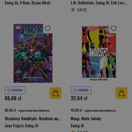
Ewing Al
,
V Ram
,
Bryan Hitch
J.M. DeMatteis
,
Ewing Al
,
Erik Larsen
5,0 (1)
KSIĄŻKA
KSIĄŻKA
66,88 zł
32,64 zł
89,99 zł
49,99 zł
- sugerowana cena detaliczna
- sugerowana cena detaliczna
Strażnicy Galaktyki. Ostatnia anihilacja. Marvel Fresh. Tom 3
Wasp. Małe światy
Juan Frigeri
,
Ewing Al
Ewing Al