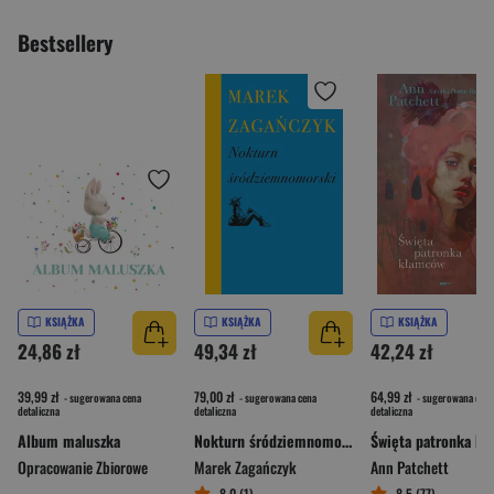
Bestsellery
KSIĄŻKA
KSIĄŻKA
KSIĄŻKA
24,86 zł
49,34 zł
42,24 zł
39,99 zł
79,00 zł
64,99 zł
- sugerowana cena
- sugerowana cena
- sugerowana cena
detaliczna
detaliczna
detaliczna
Album maluszka
Nokturn śródziemnomorski
Opracowanie Zbiorowe
Marek Zagańczyk
Ann Patchett
8,0 (1)
8,5 (77)