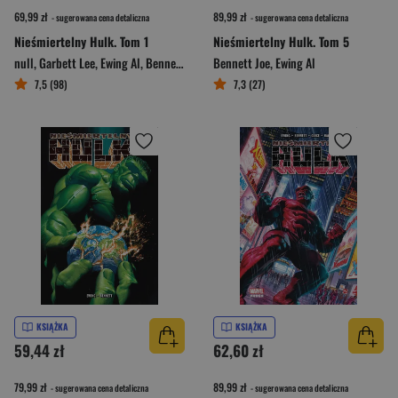
69,99 zł
89,99 zł
- sugerowana cena detaliczna
- sugerowana cena detaliczna
Nieśmiertelny Hulk. Tom 1
Nieśmiertelny Hulk. Tom 5
null
,
Garbett Lee
,
Ewing Al
,
Bennett Joe
Bennett Joe
,
Ewing Al
7,5 (98)
7,3 (27)
KSIĄŻKA
KSIĄŻKA
59,44 zł
62,60 zł
79,99 zł
89,99 zł
- sugerowana cena detaliczna
- sugerowana cena detaliczna