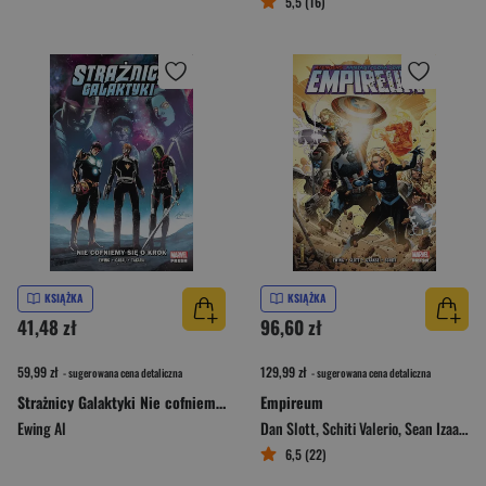
5,5 (16)
KSIĄŻKA
KSIĄŻKA
41,48 zł
96,60 zł
59,99 zł
129,99 zł
- sugerowana cena detaliczna
- sugerowana cena detaliczna
Strażnicy Galaktyki Nie cofniemy się o krok Tom 2
Empireum
Ewing Al
Dan Slott
,
Schiti Valerio
,
Sean Izaakse
,
6,5 (22)