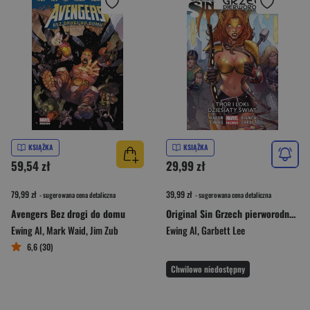
KSIĄŻKA
KSIĄŻKA
59,54 zł
29,99 zł
79,99 zł
39,99 zł
- sugerowana cena detaliczna
- sugerowana cena detaliczna
Avengers Bez drogi do domu
Original Sin Grzech pierworodny Thor i Loki
Ewing Al
,
Mark Waid
,
Jim Zub
Ewing Al
,
Garbett Lee
6,6 (30)
Chwilowo niedostępny