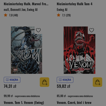
Nieśmiertelny Hulk. Marvel Fresh. Tom 3
Nieśmiertelny Hulk Tom 4
null
,
Bennett Joe
,
Ewing Al
Ewing Al
7,0 (40)
7,1 (29)
KSIĄŻKA
KSIĄŻKA
74,31 zł
59,82 zł
99,99 zł
85,00 zł
- sugerowana cena detaliczna
- sugerowana cena detaliczna
Venom. Tom 1. Venom (Ewing)
Venom. Czerń, biel i krew