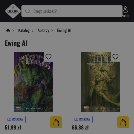
Czego szukasz?
Konto
Katalog
Autorzy
Ewing Al
Ewing Al
KSIĄŻKA
KSIĄŻKA
51,99 zł
66,88 zł