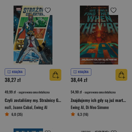
KSIĄŻKA
KSIĄŻKA
38,27 zł
38,44 zł
49,99 zł
54,90 zł
- sugerowana cena detaliczna
- sugerowana cena detaliczna
Czyli zostaliśmy my. Strażnicy Galaktyki. Tom 1
Znajdujemy ich gdy są już martwi Tom 2 Złodziejka
null
,
Juann Cabal
,
Ewing Al
Ewing Al
,
Di Meo Simone
6,0 (35)
6,3 (16)