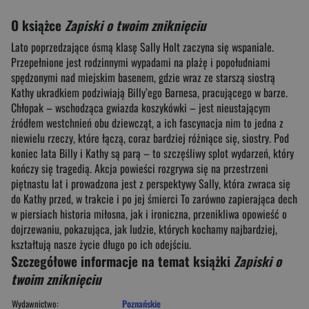
O książce
Zapiski o twoim zniknięciu
Lato poprzedzające ósmą klasę Sally Holt zaczyna się wspaniale.
Przepełnione jest rodzinnymi wypadami na plażę i popołudniami
spędzonymi nad miejskim basenem, gdzie wraz ze starszą siostrą
Kathy ukradkiem podziwiają Billy’ego Barnesa, pracującego w barze.
Chłopak – wschodząca gwiazda koszykówki – jest nieustającym
źródłem westchnień obu dziewcząt, a ich fascynacja nim to jedna z
niewielu rzeczy, które łączą, coraz bardziej różniące się, siostry. Pod
koniec lata Billy i Kathy są parą – to szczęśliwy splot wydarzeń, który
kończy się tragedią. Akcja powieści rozgrywa się na przestrzeni
piętnastu lat i prowadzona jest z perspektywy Sally, która zwraca się
do Kathy przed, w trakcie i po jej śmierci To zarówno zapierająca dech
w piersiach historia miłosna, jak i ironiczna, przenikliwa opowieść o
dojrzewaniu, pokazująca, jak ludzie, których kochamy najbardziej,
kształtują nasze życie długo po ich odejściu.
Szczegółowe informacje na temat książki
Zapiski o
twoim zniknięciu
Wydawnictwo:
Poznańskie