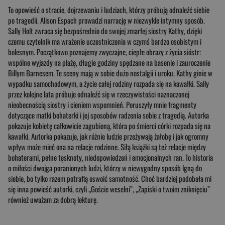
To opowieść o stracie, dojrzewaniu i ludziach, którzy próbują odnaleźć siebie
po tragedii. Alison Espach prowadzi narrację w niezwykle intymny sposób.
Sally Holt zwraca się bezpośrednio do swojej zmarłej siostry Kathy, dzięki
czemu czytelnik ma wrażenie uczestniczenia w czymś bardzo osobistym i
bolesnym. Początkowo poznajemy zwyczajne, ciepłe obrazy z życia sióstr:
wspólne wyjazdy na plażę, długie godziny spędzane na basenie i zauroczenie
Billym Barnesem. Te sceny mają w sobie dużo nostalgii i uroku. Kathy ginie w
wypadku samochodowym, a życie całej rodziny rozpada się na kawałki. Sally
przez kolejne lata próbuje odnaleźć się w rzeczywistości naznaczonej
nieobecnością siostry i cieniem wspomnień. Poruszyły mnie fragmenty
dotyczące matki bohaterki i jej sposobów radzenia sobie z tragedią. Autorka
pokazuje kobietę całkowicie zagubioną, która po śmierci córki rozpada się na
kawałki. Autorka pokazuje, jak różnie ludzie przeżywają żałobę i jak ogromny
wpływ może mieć ona na relacje rodzinne. Siłą książki są też relacje między
bohaterami, pełne tęsknoty, niedopowiedzeń i emocjonalnych ran. To historia
o miłości dwojga poranionych ludzi, którzy w niewygodny sposób lgną do
siebie, bo tylko razem potrafią oswoić samotność. Choć bardziej podobała mi
się inna powieść autorki, czyli „Goście weselni”, „Zapiski o twoim zniknięciu”
również uważam za dobrą lekturę.