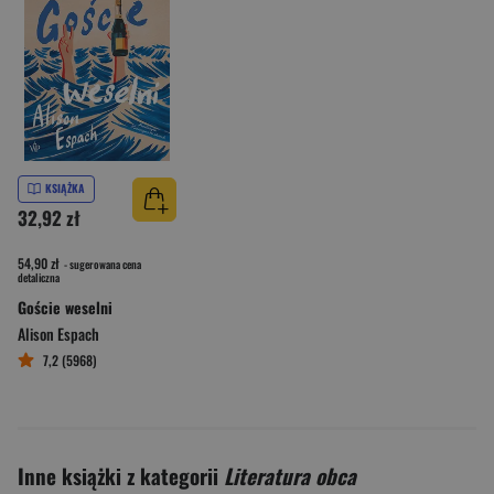
KSIĄŻKA
32,92 zł
54,90 zł
- sugerowana cena
detaliczna
Goście weselni
Alison Espach
7,2 (5968)
Inne książki z kategorii
Literatura obca