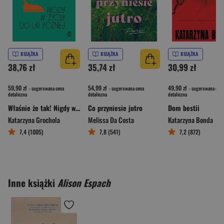
KSIĄŻKA
KSIĄŻKA
KSIĄŻKA
38,76 zł
35,74 zł
30,99 zł
59,90 zł
54,99 zł
49,90 zł
- sugerowana cena
- sugerowana cena
- sugerowana cena
detaliczna
detaliczna
detaliczna
Właśnie że tak! Nigdy w życiu! 20 lat później
Co przyniesie jutro
Dom bestii
Katarzyna Grochola
Melissa Da Costa
Katarzyna Bonda
7,4 (1005)
7,8 (541)
7,2 (872)
Inne książki
Alison Espach