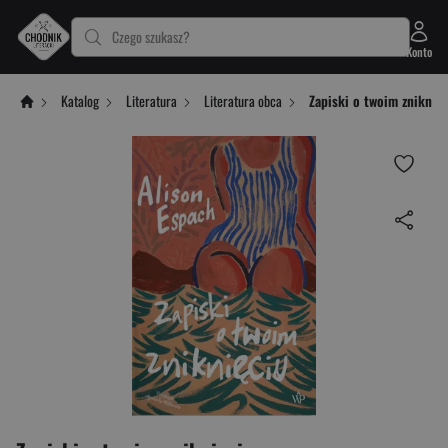
Czego szukasz?
Konto
Katalog
Literatura
Literatura obca
Zapiski o twoim zniknięc