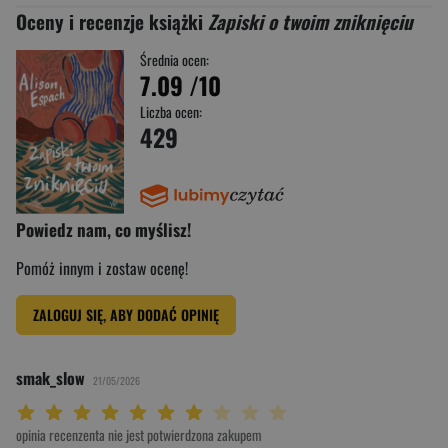
Oceny i recenzje książki
Zapiski o twoim zniknięciu
Średnia ocen:
7.09
/10
Liczba ocen:
429
Powiedz nam, co myślisz!
Pomóż innym i zostaw ocenę!
ZALOGUJ SIĘ, ABY DODAĆ OPINIĘ
smak_slow
21/05/2026
Twoja ocena: Beznadziejna 1/10"
Twoja ocena: Bardzo słaba 2/10"
Twoja ocena: Słaba 3/10"
Twoja ocena: Może być 4/10"
Twoja ocena: Przeciętna 5/10"
Twoja ocena: Dobra 6/10"
Twoja ocena: Bardzo dobra 7/10"
Twoja ocena: Rewelacyjna 8/10"
Twoja ocena: Wybitna 9/10"
Twoja ocena: Arcydzieło 10/10"
opinia recenzenta nie jest potwierdzona zakupem