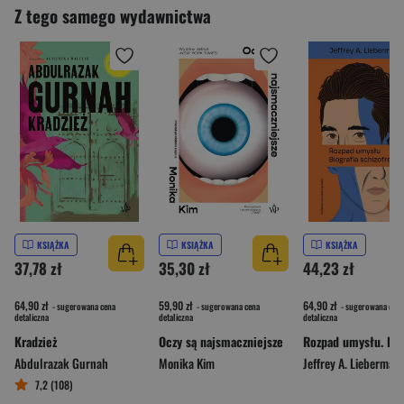
Z tego samego wydawnictwa
KSIĄŻKA
KSIĄŻKA
KSIĄŻKA
37,78 zł
35,30 zł
44,23 zł
64,90 zł
59,90 zł
64,90 zł
- sugerowana cena
- sugerowana cena
- sugerowana cena
detaliczna
detaliczna
detaliczna
Kradzież
Oczy są najsmaczniejsze
Abdulrazak Gurnah
Monika Kim
Jeffrey A. Lieberman
7,2 (108)