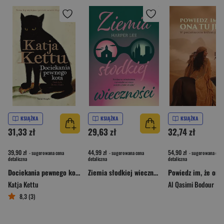
KSIĄŻKA
KSIĄŻKA
KSIĄŻKA
31,33 zł
29,63 zł
32,74 zł
39,90 zł
44,99 zł
54,90 zł
- sugerowana cena
- sugerowana cena
- sugerowana cena
detaliczna
detaliczna
detaliczna
Dociekania pewnego kota
Ziemia słodkiej wieczności
Katja Kettu
Al Qasimi Bodour
8,3 (3)