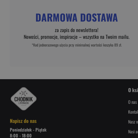
DARMOWA DOSTAWA
za zapis do newslettera!
Nowości, promocje, inspiracje – wszystko na Twoim mailu.
*Kod jednorazowego użycia przy minimalnej wartości koszyka 89 zł.
O ks
O nas
Konta
Napisz do nas
Nasz n
Poniedziałek - Piątek
Nasi a
8:00 - 18:00