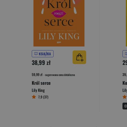
KSIĄŻKA
38,99 zł
2
59,99 zł
39,
- sugerowana cena detaliczna
Król serce
Ko
Lily King
Lil
7,9 (37)
C