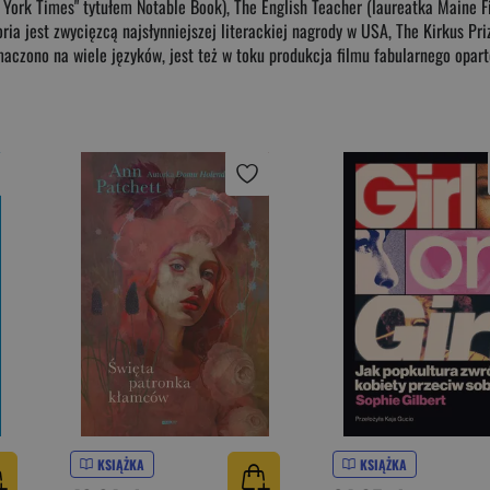
 York Times" tytułem Notable Book), The English Teacher (laureatka Maine Fic
ria jest zwycięzcą najsłynniejszej literackiej nagrody w USA, The Kirkus Pr
aczono na wiele języków, jest też w toku produkcja filmu fabularnego oparte
KSIĄŻKA
KSIĄŻKA