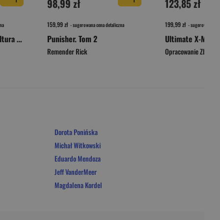
98,99 zł
123,85 zł
159,99 zł
199,99 zł
na
- sugerowana cena detaliczna
- sugerowana cen
Girl on Girl. Jak popkultura zwróciła kobiety przeciw sobie
Punisher. Tom 2
Ultimate X-Men. 
Remender Rick
Opracowanie Zbioro
Dorota Ponińska
Michał Witkowski
Eduardo Mendoza
Jeff VanderMeer
Magdalena Kordel