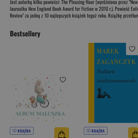
Jest autorką kilku powieści: The Pleasing Hour (wyróżniona przez "New
laureatka New England Book Award for Fiction w 2010 r.). Powieść Eufo
Review" za jedną z 10 najlepszych książek tegoż roku. Książkę przetłum
Bestsellery
KSIĄŻKA
KSIĄŻKA