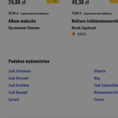
24,86 zł
49,38 zł
39,99 zł
79,00 zł
- sugerowana cena detaliczna
- sugerowana cena detaliczna
Album maluszka
Nokturn śródziemnomorsk
Opracowanie Zbiorowe
Marek Zagańczyk
8,0 (1)
Podobne wydawnictwa
Znak Literanova
Otwarte
Znak Horyzont
Mag
Znak Emotikon
Znak JednymSł
Znak Koncept
Wydawnictwo Lit
Egmont
Czarne