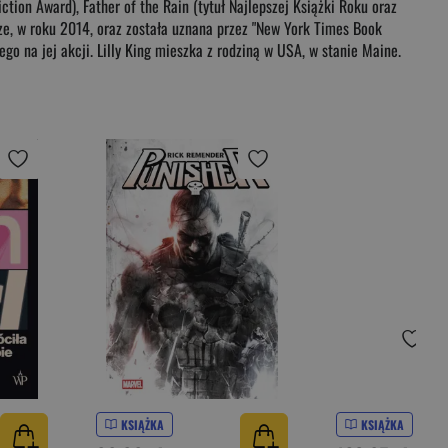
tion Award), Father of the Rain (tytuł Najlepszej Książki Roku oraz
ize, w roku 2014, oraz została uznana przez "New York Times Book
go na jej akcji. Lilly King mieszka z rodziną w USA, w stanie Maine.
KSIĄŻKA
KSIĄŻKA