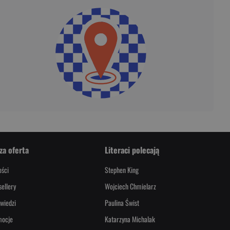
za oferta
Literaci polecają
ści
Stephen King
sellery
Wojciech Chmielarz
wiedzi
Paulina Świst
mocje
Katarzyna Michalak