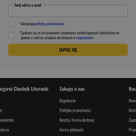
Twój adres e-mail
*
Akceptuję
politykę prywatności
*
Zgadzam się na otrzymywanie wiadomości marketingowych (newsletter) na
podany
e-mail
na zasadach określonych w
regulaminie
.
ZAPISZ SIĘ
iegarni Chodnik Literacki
Zakupy u nas
Nas
Regulamin
Nowo
kt
Polityka prywatności
Best
ewsletter
Koszty i formy dostawy
Zapo
utorzy
Formy płatności
Pro