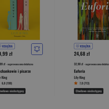
KSIĄŻKA
KSIĄŻKA
9,99 zł
24,68 zł
99 zł
32,90 zł
- sugerowana cena detaliczna
- sugerowana cena detalicz
chankowie i pisarze
Euforia
y King
Lily King
6,8 (199)
7,0 (713)
hwilowo niedostępny
Chwilowo niedostępny