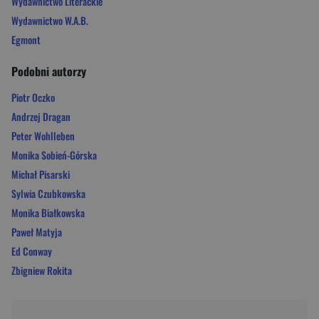
Wydawnictwo Literackie
Wydawnictwo W.A.B.
Egmont
Podobni autorzy
Piotr Oczko
Andrzej Dragan
Peter Wohlleben
Monika Sobień-Górska
Michał Pisarski
Sylwia Czubkowska
Monika Białkowska
Paweł Matyja
Ed Conway
Zbigniew Rokita