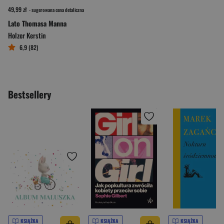
49,99 zł
- sugerowana cena detaliczna
Lato Thomasa Manna
Holzer Kerstin
6,9 (82)
Bestsellery
KSIĄŻKA
KSIĄŻKA
KSIĄŻKA