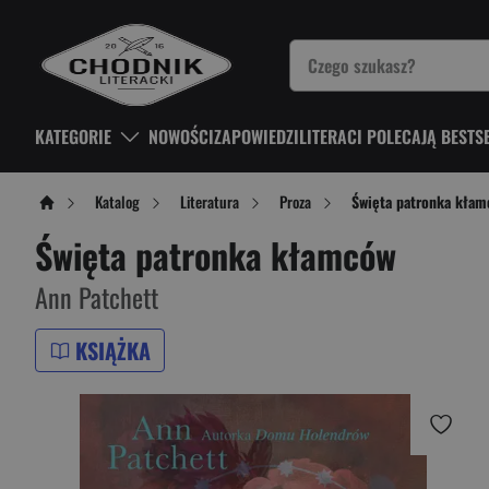
KATEGORIE
NOWOŚCI
ZAPOWIEDZI
LITERACI POLECAJĄ BESTS
Katalog
Literatura
Proza
Święta patronka kła
Święta patronka kłamców
Ann Patchett
KSIĄŻKA