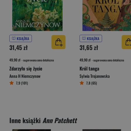
KSIĄŻKA
KSIĄŻKA
31,45 zł
31,65 zł
49,90 zł
49,90 zł
- sugerowana cena detaliczna
- sugerowana cena detaliczna
Zdarzyło się życie
Król tanga
Anna H Niemczynow
Sylwia Trojanowska
7,9 (101)
7,8 (65)
Inne książki
Ann Patchett