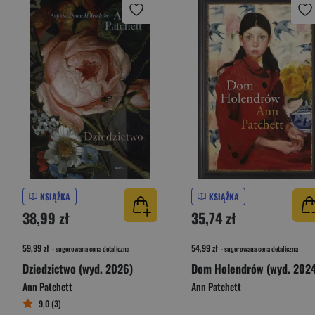
KSIĄŻKA
KSIĄŻKA
38,99 zł
35,74 zł
59,99 zł
54,99 zł
- sugerowana cena detaliczna
- sugerowana cena detaliczna
Dziedzictwo (wyd. 2026)
Dom Holendrów (wyd. 2024
Ann Patchett
Ann Patchett
9,0 (3)