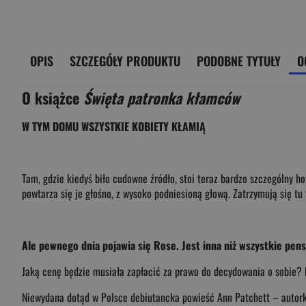
OPIS
SZCZEGÓŁY PRODUKTU
PODOBNE TYTUŁY
O
O książce
Święta patronka kłamców
W TYM DOMU WSZYSTKIE KOBIETY KŁAMIĄ
Tam, gdzie kiedyś biło cudowne źródło, stoi teraz bardzo szczególny h
powtarza się je głośno, z wysoko podniesioną głową. Zatrzymują się t
Ale pewnego dnia pojawia się Rose. Jest inna niż wszystkie pens
Jaką cenę będzie musiała zapłacić za prawo do decydowania o sobie?
Niewydana dotąd w Polsce debiutancka powieść Ann Patchett – autor