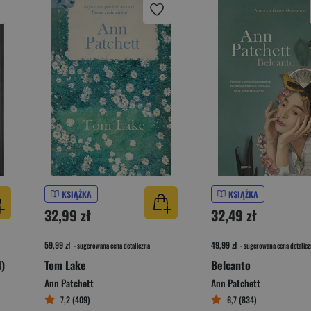
KSIĄŻKA
KSIĄŻKA
32,99 zł
32,49 zł
59,99 zł
49,99 zł
- sugerowana cena detaliczna
- sugerowana cena detalicz
)
Tom Lake
Belcanto
Ann Patchett
Ann Patchett
7,2 (409)
6,7 (834)