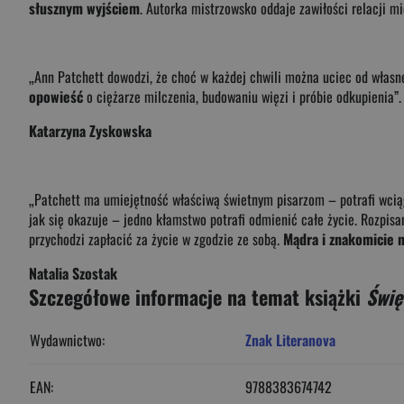
słusznym wyjściem
. Autorka mistrzowsko oddaje zawiłości relacji m
„Ann Patchett dowodzi, że choć w każdej chwili można uciec od własne
opowieść
o ciężarze milczenia, budowaniu więzi i próbie odkupienia”.
Katarzyna Zyskowska
„Patchett ma umiejętność właściwą świetnym pisarzom – potrafi wcią
jak się okazuje – jedno kłamstwo potrafi odmienić całe życie. Rozpisan
przychodzi zapłacić za życie w zgodzie ze sobą.
Mądra i znakomicie 
Natalia Szostak
Szczegółowe informacje na temat książki
Świę
Wydawnictwo:
Znak Literanova
EAN:
9788383674742