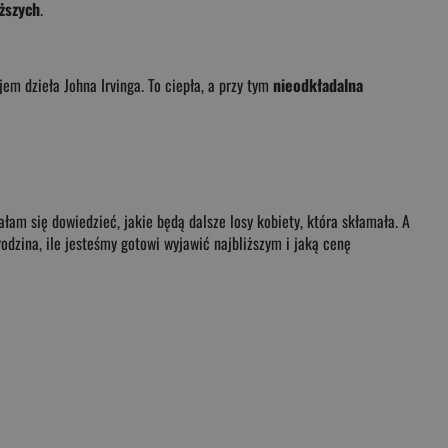
iższych
.
m dzieła Johna Irvinga. To ciepła, a przy tym
nieodkładalna
ałam się dowiedzieć, jakie będą dalsze losy kobiety, która skłamała. A
rodzina, ile jesteśmy gotowi wyjawić najbliższym i jaką cenę