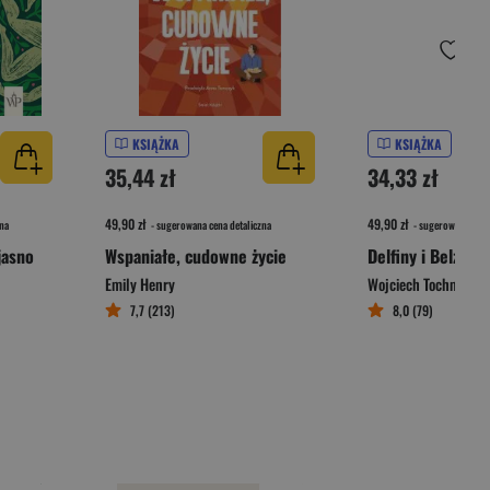
KSIĄŻKA
KSIĄŻKA
35,44 zł
34,33 zł
49,90 zł
49,90 zł
na
- sugerowana cena detaliczna
- sugerowana cena 
jasno
Wspaniałe, cudowne życie
Delfiny i Belzebu
Emily Henry
Wojciech Tochman
7,7 (213)
8,0 (79)