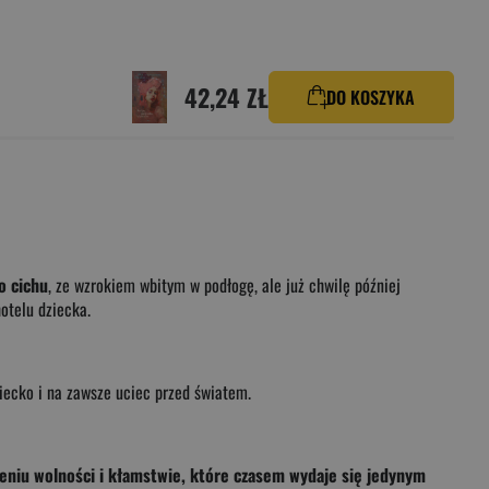
42,24 ZŁ
DO KOSZYKA
o cichu
, ze wzrokiem wbitym w podłogę, ale już chwilę później
otelu dziecka.
ecko i na zawsze uciec przed światem.
ieniu wolności i kłamstwie, które czasem wydaje się jedynym