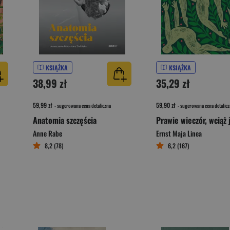
KSIĄŻKA
KSIĄŻKA
38,99 zł
35,29 zł
59,99 zł
59,90 zł
- sugerowana cena detaliczna
- sugerowana cena detalicz
Anatomia szczęścia
Prawie wieczór, wciąż 
Anne Rabe
Ernst Maja Linea
8,2 (78)
6,2 (167)