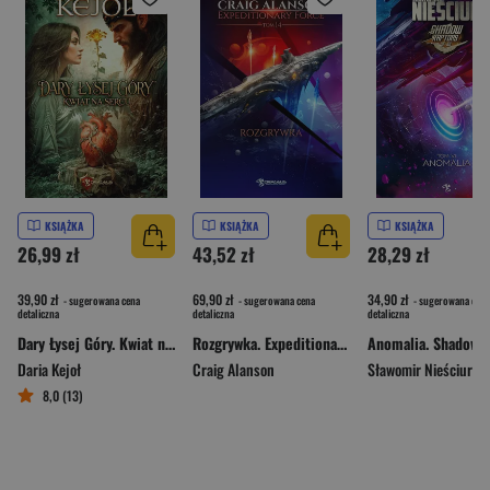
KSIĄŻKA
KSIĄŻKA
KSIĄŻKA
26,99 zł
43,52 zł
28,29 zł
39,90 zł
69,90 zł
34,90 zł
- sugerowana cena
- sugerowana cena
- sugerowana cena
detaliczna
detaliczna
detaliczna
Dary Łysej Góry. Kwiat na Sercu
Rozgrywka. Expeditionary Force. Tom 14
Daria Kejoł
Craig Alanson
Sławomir Nieściur
8,0 (13)