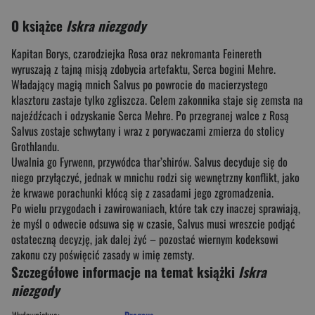
O książce
Iskra niezgody
Kapitan Borys, czarodziejka Rosa oraz nekromanta Feinereth
wyruszają z tajną misją zdobycia artefaktu, Serca bogini Mehre.
Władający magią mnich Salvus po powrocie do macierzystego
klasztoru zastaje tylko zgliszcza. Celem zakonnika staje się zemsta na
najeźdźcach i odzyskanie Serca Mehre. Po przegranej walce z Rosą
Salvus zostaje schwytany i wraz z porywaczami zmierza do stolicy
Grothlandu.
Uwalnia go Fyrwenn, przywódca thar’shirów. Salvus decyduje się do
niego przyłączyć, jednak w mnichu rodzi się wewnętrzny konflikt, jako
że krwawe porachunki kłócą się z zasadami jego zgromadzenia.
Po wielu przygodach i zawirowaniach, które tak czy inaczej sprawiają,
że myśl o odwecie odsuwa się w czasie, Salvus musi wreszcie podjąć
ostateczną decyzję, jak dalej żyć – pozostać wiernym kodeksowi
zakonu czy poświęcić zasady w imię zemsty.
Szczegółowe informacje na temat książki
Iskra
niezgody
Wydawnictwo:
Drageus