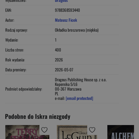
EAN:
9788368593440
Autor:
Mateusz Ficek
Rodzaj oprawy:
Okładka broszurowa (miękka)
Wydanie:
1
Liczba stron:
400
Rok wydania:
2026
Data premiery:
2026-05-07
Drageus Publishing House sp. z o.o.
Kopernika 5/L6
Podmiot odpowiedzialny:
00-367 Warszawa
PL
e-mail:
[email protected]
Podobne do Iskra niezgody