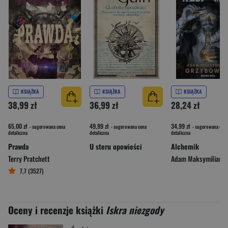
KSIĄŻKA
KSIĄŻKA
KSIĄŻKA
38,99 zł
36,99 zł
28,24 zł
65,00 zł
49,99 zł
34,99 zł
- sugerowana cena
- sugerowana cena
- sugerowana cena
detaliczna
detaliczna
detaliczna
Prawda
U steru opowieści
Alchemik
Terry Pratchett
7,7 (3527)
Oceny i recenzje książki
Iskra niezgody