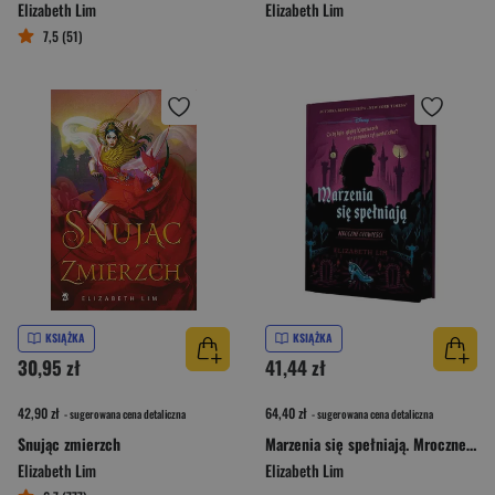
Elizabeth Lim
Elizabeth Lim
7,5 (51)
KSIĄŻKA
KSIĄŻKA
30,95 zł
41,44 zł
42,90 zł
64,40 zł
- sugerowana cena detaliczna
- sugerowana cena detaliczna
Snując zmierzch
Marzenia się spełniają. Mroczne opowieści (edycja kolekcjonerska)
Elizabeth Lim
Elizabeth Lim