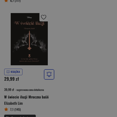
6,7 (777)
KSIĄŻKA
29,99 zł
39,99 zł
- sugerowana cena detaliczna
W świecie iluzji Mroczna baśń
Elizabeth Lim
7,1 (145)