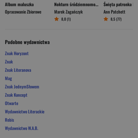
Album maluszka
Nokturn śródziemnomorski
Opracowanie Zbiorowe
Marek Zagańczyk
Ann Patchett
8,0 (1)
8,5 (77)
Podobne wydawnictwa
Znak Horyzont
Znak
Znak Literanova
Mag
Znak JednymSłowem
Znak Koncept
Otwarte
Wydawnictwo Literackie
Rebis
Wydawnictwo W.A.B.