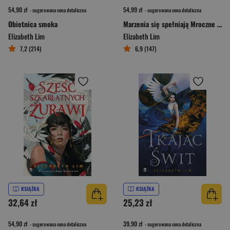
54,90 zł
54,99 zł
- sugerowana cena detaliczna
- sugerowana cena detaliczna
Obietnica smoka
Marzenia się spełniają Mroczne Opowieści
Elizabeth Lim
Elizabeth Lim
7,2 (214)
6,9 (147)
KSIĄŻKA
KSIĄŻKA
32,64 zł
25,23 zł
54,90 zł
39,90 zł
- sugerowana cena detaliczna
- sugerowana cena detaliczna