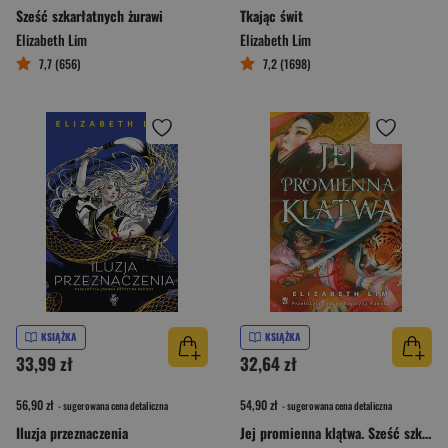
Sześć szkarłatnych żurawi
Tkając świt
Elizabeth Lim
Elizabeth Lim
7,7 (656)
7,2 (1698)
KSIĄŻKA
KSIĄŻKA
33,99 zł
32,64 zł
56,90 zł
54,90 zł
- sugerowana cena detaliczna
- sugerowana cena detaliczna
Iluzja przeznaczenia
Jej promienna klątwa. Sześć szkarłatnych żurawi. Tom 2