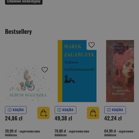
Chwilowo niedostępny
Bestsellery
KSIĄŻKA
KSIĄŻKA
KSIĄŻKA
24,86 zł
49,38 zł
42,24 zł
39,99 zł
79,00 zł
64,99 zł
- sugerowana cena
- sugerowana cena
- sugerowana cena
detaliczna
detaliczna
detaliczna