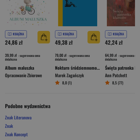
KSIĄŻKA
KSIĄŻKA
KSIĄŻKA
24,86 zł
49,38 zł
42,24 zł
39,99 zł
79,00 zł
64,99 zł
- sugerowana cena
- sugerowana cena
- sugerowana cena
detaliczna
detaliczna
detaliczna
Album maluszka
Nokturn śródziemnomorski
Opracowanie Zbiorowe
Marek Zagańczyk
Ann Patchett
8,0 (1)
8,5 (77)
Podobne wydawnictwa
Znak Literanova
Znak
Znak Koncept