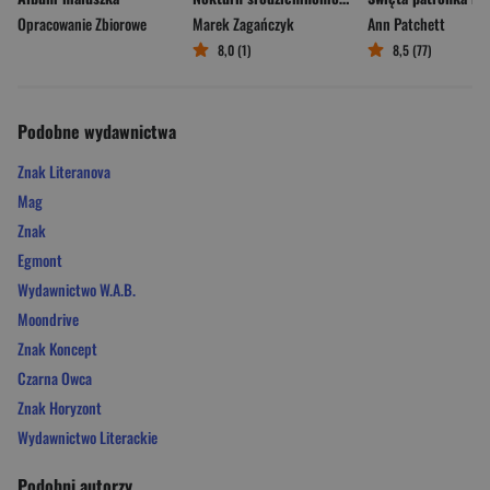
Opracowanie Zbiorowe
Marek Zagańczyk
Ann Patchett
8,0 (1)
8,5 (77)
Podobne wydawnictwa
Znak Literanova
Mag
Znak
Egmont
Wydawnictwo W.A.B.
Moondrive
Znak Koncept
Czarna Owca
Znak Horyzont
Wydawnictwo Literackie
Podobni autorzy