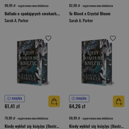
99,99 zł
82,00 zł
- sugerowana cena detaliczna
- sugerowana cena detaliczna
Ballada o spadających smokach. Spadające księżyce. Tom 2
To Bleed a Crystal Bloom
Sarah A. Parker
Sarah A. Parker
KSIĄŻKA
KSIĄŻKA
61,41 zł
64,26 zł
79,99 zł
69,99 zł
- sugerowana cena detaliczna
- sugerowana cena detaliczna
Kiedy wykluł się księżyc (Ilustrowane brzegi) wyd. 2025
Kiedy wykluł się księżyc (Ilustrowane brzegi)