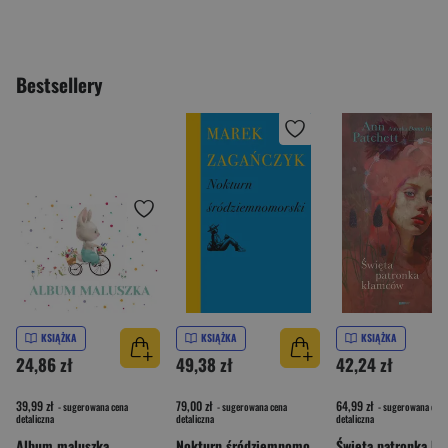
Bestsellery
KSIĄŻKA
KSIĄŻKA
KSIĄŻKA
24,86 zł
49,38 zł
42,24 zł
39,99 zł
79,00 zł
64,99 zł
- sugerowana cena
- sugerowana cena
- sugerowana cena
detaliczna
detaliczna
detaliczna
Album maluszka
Nokturn śródziemnomorski