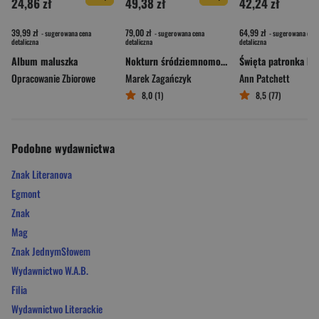
24,86 zł
49,38 zł
42,24 zł
39,99 zł
79,00 zł
64,99 zł
- sugerowana cena
- sugerowana cena
- sugerowana cena
detaliczna
detaliczna
detaliczna
Album maluszka
Nokturn śródziemnomorski
Opracowanie Zbiorowe
Marek Zagańczyk
Ann Patchett
8,0 (1)
8,5 (77)
Podobne wydawnictwa
Znak Literanova
Egmont
Znak
Mag
Znak JednymSłowem
Wydawnictwo W.A.B.
Filia
Wydawnictwo Literackie