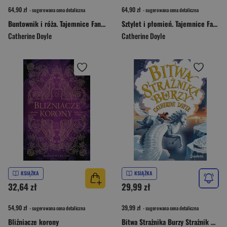
64,90 zł
64,90 zł
- sugerowana cena detaliczna
- sugerowana cena detaliczna
Buntownik i róża. Tajemnice Fantome. Tom 2
Sztylet i płomień. Tajemnice Fantome. Tom 1
Catherine Doyle
Catherine Doyle
KSIĄŻKA
KSIĄŻKA
32,64 zł
29,99 zł
54,90 zł
39,99 zł
- sugerowana cena detaliczna
- sugerowana cena detaliczna
Bliźniacze korony
Bitwa Strażnika Burzy Strażnik Burzy 3