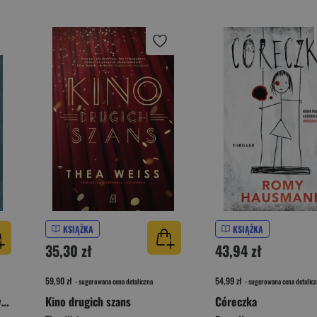
KSIĄŻKA
KSIĄŻKA
35,30 zł
43,94 zł
59,90 zł
54,99 zł
- sugerowana cena detaliczna
- sugerowana cena detalicz
Gwiazdka. Opowieść przedwigilijna
Kino drugich szans
Córeczka