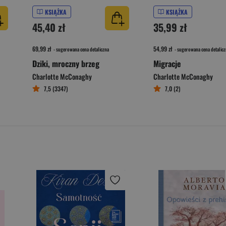
KSIĄŻKA
KSIĄŻKA
45,40 zł
35,99 zł
69,99 zł
54,99 zł
- sugerowana cena detaliczna
- sugerowana cena detalicz
Dziki, mroczny brzeg
Migracje
Charlotte McConaghy
Charlotte McConaghy
7,5 (3347)
7,0 (2)