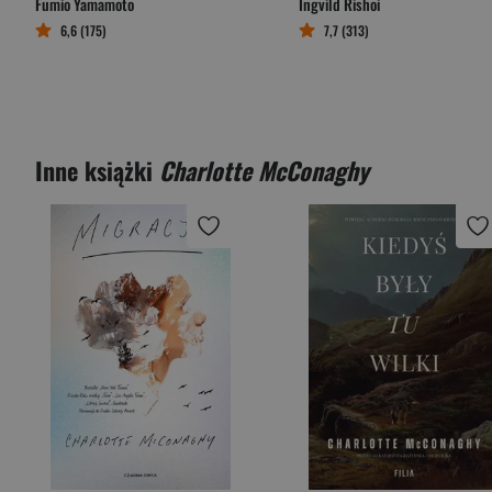
Fumio Yamamoto
Ingvild Rishoi
6,6 (175)
7,7 (313)
Inne książki
Charlotte McConaghy