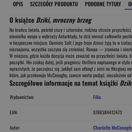
OPIS
SZCZEGÓŁY PRODUKTU
PODOBNE TYTUŁY
O
O książce
Dziki, mroczny brzeg
Na krańcu świata, pośród ciszy i sztormów, rodzina strzeże przyszłośc
niewielka wyspa u wybrzeży Antarktydy, to dziś niemal całkowite pustk
w bezpieczne miejsce. Dominic Salt i jego troje dzieci żyją tu w izola
nieznajoma, wszystko zaczyna się zmieniać. Rowan — zraniona i niechę
W miejscu, gdzie każda decyzja może zaważyć na przyszłości świata, 
początki. Nie szukaj dalej, jeśli pragniesz thrillera napisanego w sty
wyrazistych, że poczujesz się, jakbyś sam utknął z nimi na fikcyjnej
które, jak przekonuje McConaghy, zawsze warto podjąć, niezależnie o
Szczegółowe informacje na temat książki
Dzik
Wydawnictwo:
Filia
EAN:
9788384412473
Autor:
Charlotte McConagh