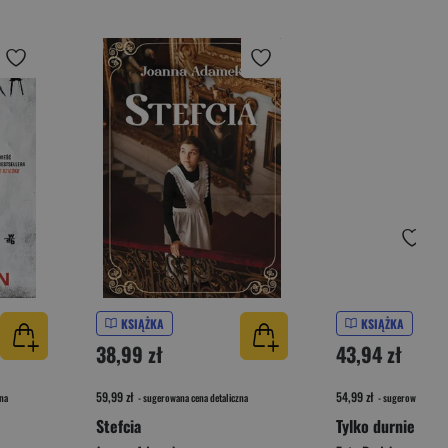
KSIĄŻKA
KSIĄŻKA
38,99 zł
43,94 zł
59,99 zł
54,99 zł
na
- sugerowana cena detaliczna
- sugerowana cena 
Stefcia
Tylko durnie żyją