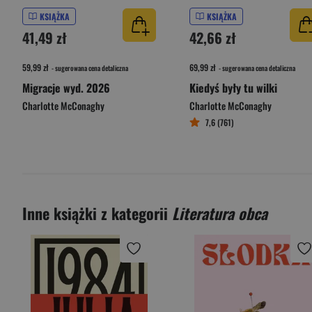
KSIĄŻKA
KSIĄŻKA
41,49 zł
42,66 zł
59,99 zł
69,99 zł
- sugerowana cena detaliczna
- sugerowana cena detaliczna
Migracje wyd. 2026
Kiedyś były tu wilki
Charlotte McConaghy
Charlotte McConaghy
7,6 (761)
Inne książki z kategorii
Literatura obca