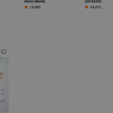
Joanna Adamek
Zyta Rudzka
7,6 (597)
6,8 (717)