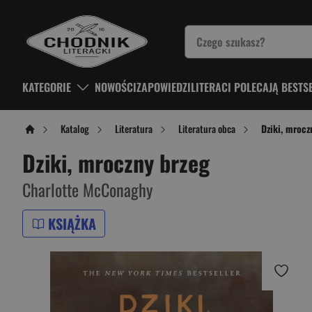
KATEGORIE
NOWOŚCI
ZAPOWIEDZI
LITERACI POLECAJĄ BESTS
Katalog
Literatura
Literatura obca
Dziki, mrocz
Dziki, mroczny brzeg
Charlotte McConaghy
KSIĄŻKA