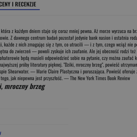
CENY I RECENZJE
i, która z każdym dniem staje się coraz mniej pewna. Aż morze wyrzuca na b
owie. Z dawnego centrum badań pozostał jedynie bank nasion i ostatnia rodzi
cji, każde z nich zmagając się z tym, co utracili — i z tym, czego wciąż nie 
tna do zwierzeń — powoli zyskuje ich zaufanie. Ale jej obecność rodzi też 
bohaterowie będą musieli odpowiedzieć sobie na pytanie, czy można zaufać 
lu najwyższej próby literatury pięknej. "Dziki, mroczny brzeg", powieść utrz
 wyspie Shearwater. — Marie Claire Plastyczna i poruszająca. Powieść oferu
d tego, jak niepewna jest przyszłość. — The New York Times Book Review
i, mroczny brzeg
y