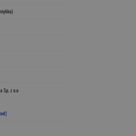
miękka)
a Sp. z o.o
ted]