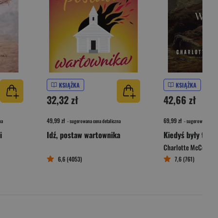
KSIĄŻKA
KSIĄŻKA
32,32 zł
42,66 zł
49,99 zł
69,99 zł
na
- sugerowana cena detaliczna
- sugerowana cena 
i
Idź, postaw wartownika
Kiedyś były tu wi
Charlotte McConagh
6,6 (4053)
7,6 (761)