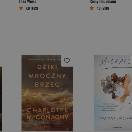
Thea Weiss
Romy Hausmann
7,0 (163)
7,0 (208)