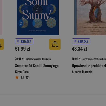
KSIĄŻKA
KSIĄŻKA
51,99 zł
48,34 zł
79,91 zł
79,91 zł
- sugerowana cena detaliczna
- sugerowana cena detalicz
Samotność Sonii i Sunny'ego
Opowieści z prehistori
Kiran Desai
Alberto Moravia
8,1 (62)