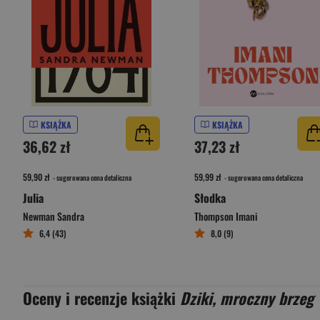
KSIĄŻKA
KSIĄŻKA
36,62 zł
37,23 zł
59,90 zł
59,99 zł
- sugerowana cena detaliczna
- sugerowana cena detaliczna
Julia
Słodka
Newman Sandra
Thompson Imani
6,4 (43)
8,0 (9)
Oceny i recenzje książki
Dziki, mroczny brzeg