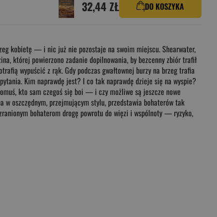
32,44 ZŁ
DO KOSZYKA
rzeg kobietę — i nic już nie pozostaje na swoim miejscu. Shearwater,
na, której powierzono zadanie dopilnowania, by bezcenny zbiór trafił
potrafią wypuścić z rąk. Gdy podczas gwałtownej burzy na brzeg trafia
pytania. Kim naprawdę jest? I co tak naprawdę dzieje się na wyspie?
komuś, kto sam czegoś się boi — i czy możliwe są jeszcze nowe
ymana w oszczędnym, przejmującym stylu, przedstawia bohaterów tak
je zranionym bohaterom drogę powrotu do więzi i wspólnoty — ryzyko,