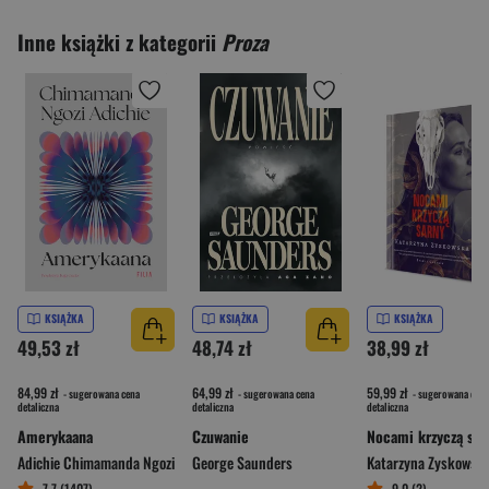
Inne książki z kategorii
Proza
KSIĄŻKA
KSIĄŻKA
KSIĄŻKA
49,53 zł
48,74 zł
38,99 zł
84,99 zł
64,99 zł
59,99 zł
- sugerowana cena
- sugerowana cena
- sugerowana cena
detaliczna
detaliczna
detaliczna
Amerykaana
Czuwanie
Adichie Chimamanda Ngozi
George Saunders
Katarzyna Zyskowsk
7,7 (1407)
9,0 (2)