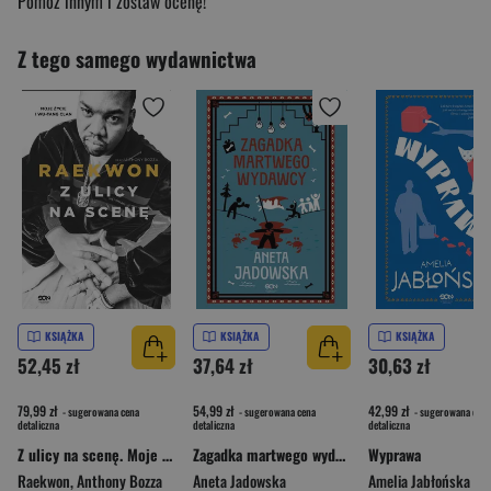
Pomóż innym i zostaw ocenę!
Z tego samego wydawnictwa
KSIĄŻKA
KSIĄŻKA
KSIĄŻKA
52,45 zł
37,64 zł
30,63 zł
79,99 zł
54,99 zł
42,99 zł
- sugerowana cena
- sugerowana cena
- sugerowana cena
detaliczna
detaliczna
detaliczna
Z ulicy na scenę. Moje życie i Wu-Tang Clan
Zagadka martwego wydawcy. Gracje z Ustki
Wyprawa
Raekwon
,
Anthony Bozza
Aneta Jadowska
Amelia Jabłońska