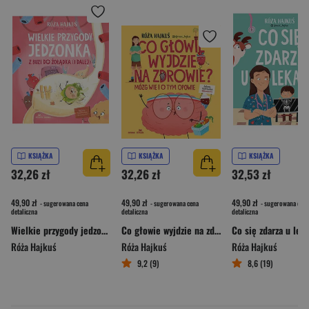
KSIĄŻKA
KSIĄŻKA
KSIĄŻKA
32,26 zł
32,26 zł
32,53 zł
49,90 zł
49,90 zł
49,90 zł
- sugerowana cena
- sugerowana cena
- sugerowana cena
detaliczna
detaliczna
detaliczna
Wielkie przygody jedzonka. Z buzi do żołądka (i dalej)
Co głowie wyjdzie na zdrowie? Mózg wie i o tym opowie
Co się zdarza u lek
Róża Hajkuś
Róża Hajkuś
Róża Hajkuś
9,2 (9)
8,6 (19)