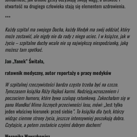
otwartość na drugiego człowieka stają się elementem uzdrowienia.
***
Każdy szpital ma swojego Ducha, każdy Medyk ma swój oddział, który
może zostawić, ale nigdy nie da rady z niego uciec. I w książce, jak w
życiu – szpitalne duchy wcale nie są największą niespodzianką, jaką
możesz tam spotkać.
Jan „Yanek” Świtała,
ratownik medyczny, autor reportaży o pracy medyków
W szpitalnej rzeczywistości bardzo często trzeba być na czczo.
Tymczasem książka Róży Hajkuś karmi. Nadzieją,wzruszeniem i
poczuciem humoru, które bywa szalupą ratunkową. Zakochałam się w
panu Mundku! Mimo licznych przeciwności losu, mówi: „
Jest tylko
jeden właściwy kierunek: przed siebie
”. To książka dla tych, którzy
widząc ciemne strony życia, jeszcze intensywniej poszukują dobra.
Czytajcie, a potem zostańcie czyimś dobrym duchem!
Weronika Wawrzkowicz,