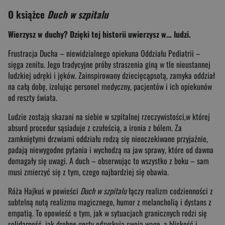
O książce
Duch w szpitalu
Wierzysz w duchy? Dzięki tej historii uwierzysz w… ludzi.
Frustracja Ducha – niewidzialnego opiekuna Oddziału Pediatrii –
sięga zenitu. Jego tradycyjne próby straszenia giną w tle nieustannej
ludzkiej udręki i jęków. Zainspirowany dziecięcąpsotą, zamyka oddział
na całą dobę, izolując personel medyczny, pacjentów i ich opiekunów
od reszty świata.
Ludzie zostają skazani na siebie w szpitalnej rzeczywistości,w której
absurd procedur sąsiaduje z czułością, a ironia z bólem. Za
zamkniętymi drzwiami oddziału rodzą się nieoczekiwane przyjaźnie,
padają niewygodne pytania i wychodzą na jaw sprawy, które od dawna
domagały się uwagi. A duch – obserwując to wszystko z boku – sam
musi zmierzyć się z tym, czego najbardziej się obawia.
Róża Hajkuś w powieści
Duch w szpitalu
łączy realizm codzienności z
subtelną nutą realizmu magicznego, humor z melancholią i dystans z
empatią. To opowieść o tym, jak w sytuacjach granicznych rodzi się
solidarność, jak drobne gesty odzyskują swoją wagę, a bliskość i