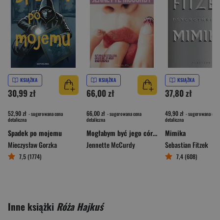
KSIĄŻKA
KSIĄŻKA
KSIĄŻKA
30,99 zł
66,00 zł
37,80 zł
52,90 zł
66,00 zł
49,90 zł
- sugerowana cena
- sugerowana cena
- sugerowana cena
detaliczna
detaliczna
detaliczna
Spadek po mojemu
Mogłabym być jego córką
Mimika
Mieczysław Gorzka
Jennette McCurdy
Sebastian Fitzek
7,5 (1774)
7,4 (608)
Inne książki
Róża Hajkuś