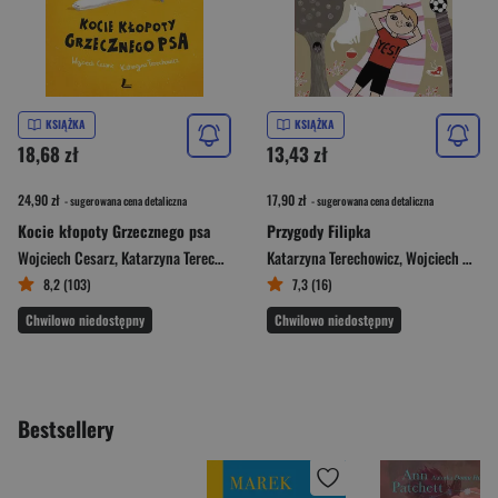
KSIĄŻKA
KSIĄŻKA
18,68 zł
13,43 zł
24,90 zł
17,90 zł
- sugerowana cena detaliczna
- sugerowana cena detaliczna
Kocie kłopoty Grzecznego psa
Przygody Filipka
Wojciech Cesarz
,
Katarzyna Terechowicz
Katarzyna Terechowicz
,
Wojciech Cesarz
8,2 (103)
7,3 (16)
Chwilowo niedostępny
Chwilowo niedostępny
Bestsellery