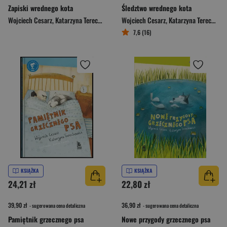
Zapiski wrednego kota
Śledztwo wrednego kota
Wojciech Cesarz
,
Katarzyna Terechowicz
Wojciech Cesarz
,
Katarzyna Terechowicz
7,6 (16)
KSIĄŻKA
KSIĄŻKA
24,21 zł
22,80 zł
39,90 zł
36,90 zł
- sugerowana cena detaliczna
- sugerowana cena detaliczna
Pamiętnik grzecznego psa
Nowe przygody grzecznego psa