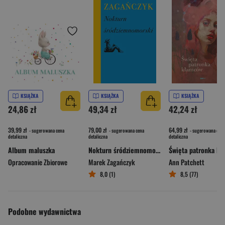
KSIĄŻKA
KSIĄŻKA
KSIĄŻKA
24,86 zł
49,34 zł
42,24 zł
39,99 zł
79,00 zł
64,99 zł
- sugerowana cena
- sugerowana cena
- sugerowana cena
detaliczna
detaliczna
detaliczna
Album maluszka
Nokturn śródziemnomorski
Opracowanie Zbiorowe
Marek Zagańczyk
Ann Patchett
8,0 (1)
8,5 (77)
Podobne wydawnictwa