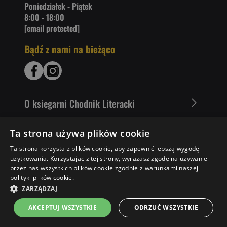
Poniedziałek - Piątek
8:00 - 18:00
[email protected]
Bądź z nami na bieżąco
O ksiegarni Chodnik Literacki
Zakupy u nas
Ta strona używa plików cookie
Ta strona korzysta z plików cookie, aby zapewnić lepszą wygodę
Nasza oferta
użytkowania. Korzystając z tej strony, wyrażasz zgodę na używanie
przez nas wszystkich plików cookie zgodnie z warunkami naszej
Literaci polecają
polityki plików cookie.
ZARZĄDZAJ
AKCEPTUJ WSZYSTKIE
ODRZUĆ WSZYSTKIE
Strona główna
Menu
Kontakt
Listy zakupowe
Koszyk