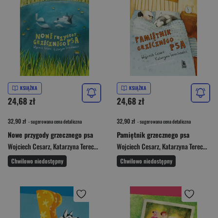
KSIĄŻKA
KSIĄŻKA
24,68 zł
24,68 zł
32,90 zł
32,90 zł
- sugerowana cena detaliczna
- sugerowana cena detaliczna
Nowe przygody grzecznego psa
Pamiętnik grzecznego psa
Wojciech Cesarz
,
Katarzyna Terechowicz
,
Katarzyna Terechowicz Wojciech Cesarz
Wojciech Cesarz
,
Katarzyna Terechowicz
Chwilowo niedostępny
Chwilowo niedostępny