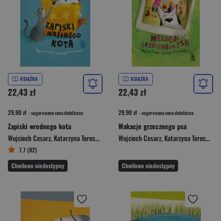
KSIĄŻKA
KSIĄŻKA
22,43 zł
22,43 zł
29,90 zł
29,90 zł
- sugerowana cena detaliczna
- sugerowana cena detaliczna
Zapiski wrednego kota
Wakacje grzecznego psa
Wojciech Cesarz
,
Katarzyna Terechowicz
Wojciech Cesarz
,
Katarzyna Terechowicz
7,7 (82)
Chwilowo niedostępny
Chwilowo niedostępny