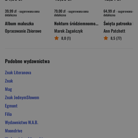
39,99 zł
79,00 zł
64,99 zł
- sugerowana cena
- sugerowana cena
- sugerowana cena
detaliczna
detaliczna
detaliczna
Album maluszka
Nokturn śródziemnomorski
Opracowanie Zbiorowe
Marek Zagańczyk
Ann Patchett
8,0 (1)
8,5 (77)
Podobne wydawnictwa
Znak Literanova
Znak
Mag
Znak JednymSłowem
Egmont
Filia
Wydawnictwo W.A.B.
Moondrive