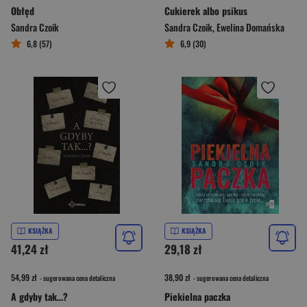
Obłęd
Cukierek albo psikus
Sandra Czoik
Sandra Czoik
,
Ewelina Domańska
6,8 (57)
6,9 (30)
KSIĄŻKA
KSIĄŻKA
41,24 zł
29,18 zł
54,99 zł
38,90 zł
- sugerowana cena detaliczna
- sugerowana cena detaliczna
A gdyby tak…?
Piekielna paczka