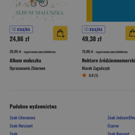
KSIĄŻKA
KSIĄŻKA
24,86 zł
49,38 zł
39,99 zł
79,00 zł
- sugerowana cena detaliczna
- sugerowana cena detaliczna
Album maluszka
Nokturn śródziemnomorsk
Opracowanie Zbiorowe
Marek Zagańczyk
8,0 (1)
Podobne wydawnictwa
Znak Literanova
Znak JednymSł
Znak Horyzont
Czarne
Znak
Znak Koncept