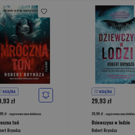
KSIĄŻKA
KSIĄŻKA
9,93 zł
29,93 zł
90 zł
39,90 zł
- sugerowana cena detaliczna
- sugerowana cena detalicz
oczna toń
Dziewczyna w lodzie
bert Bryndza
Robert Bryndza