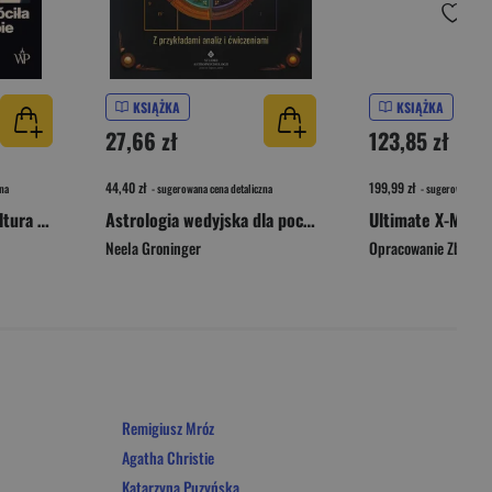
KSIĄŻKA
KSIĄŻKA
27,66 zł
123,85 zł
44,40 zł
199,99 zł
na
- sugerowana cena detaliczna
- sugerowana cen
Girl on Girl. Jak popkultura zwróciła kobiety przeciw sobie
Astrologia wedyjska dla początkujących. 10 kroków do interpretacji horoskopu
Ultimate X-Men. 
Neela Groninger
Opracowanie Zbioro
Remigiusz Mróz
Agatha Christie
Katarzyna Puzyńska