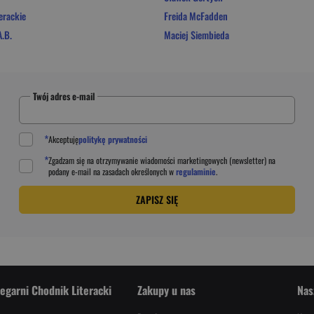
erackie
Freida McFadden
.B.
Maciej Siembieda
Twój adres e-mail
*
Akceptuję
politykę prywatności
*
Zgadzam się na otrzymywanie wiadomości marketingowych (newsletter) na
podany
e-mail
na zasadach określonych w
regulaminie
.
ZAPISZ SIĘ
iegarni Chodnik Literacki
Zakupy u nas
Nas