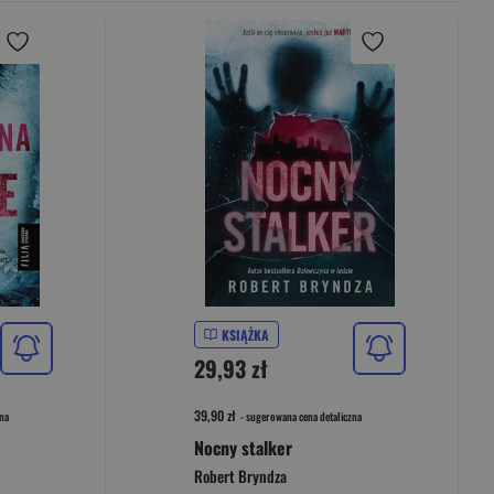
KSIĄŻKA
29,93 zł
39,90 zł
na
- sugerowana cena detaliczna
Nocny stalker
Robert Bryndza