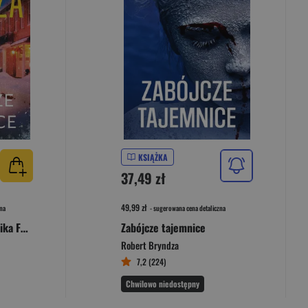
KSIĄŻKA
37,49 zł
49,99 zł
na
- sugerowana cena detaliczna
Zabójcze tajemnice. Erika Foster. Tom 6
Zabójcze tajemnice
Robert Bryndza
7,2 (224)
Chwilowo niedostępny