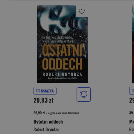
KSIĄŻKA
29,93 zł
2
39,90 zł
39,
- sugerowana cena detaliczna
Ostatni oddech
Mr
Robert Bryndza
Ro