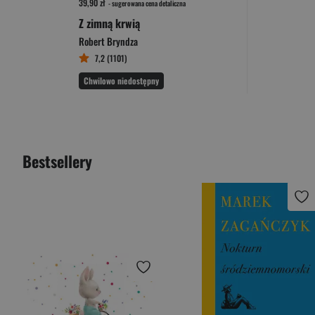
39,90 zł
- sugerowana cena detaliczna
Z zimną krwią
Robert Bryndza
7,2 (1101)
Chwilowo niedostępny
Bestsellery