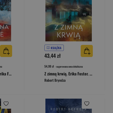
KSIĄŻKA
43,44 zł
54,99 zł
na
- sugerowana cena detaliczna
Dziewczyna w lodzie. Erika Foster. Tom 1
Z zimną krwią. Erika Foster. Tom 5
Robert Bryndza