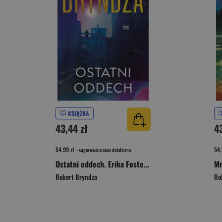
KSIĄŻKA
43,44 zł
4
54,99 zł
54,
- sugerowana cena detaliczna
Ostatni oddech. Erika Foster. Tom 4
Robert Bryndza
Ro