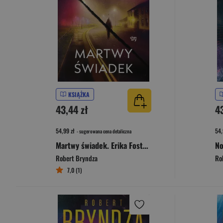
KSIĄŻKA
43,44 zł
4
54,99 zł
54,
- sugerowana cena detaliczna
Martwy świadek. Erika Foster. Tom 7
Robert Bryndza
Ro
7,0 (1)