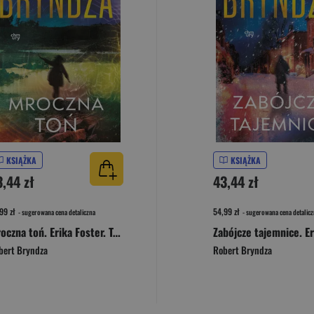
KSIĄŻKA
KSIĄŻKA
3,44 zł
43,44 zł
99 zł
54,99 zł
- sugerowana cena detaliczna
- sugerowana cena detalicz
Mroczna toń. Erika Foster. Tom 3
bert Bryndza
Robert Bryndza