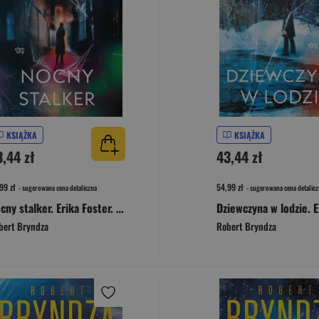
KSIĄŻKA
KSIĄŻKA
3,44 zł
43,44 zł
99 zł
54,99 zł
- sugerowana cena detaliczna
- sugerowana cena detalicz
Nocny stalker. Erika Foster. Tom 2
bert Bryndza
Robert Bryndza