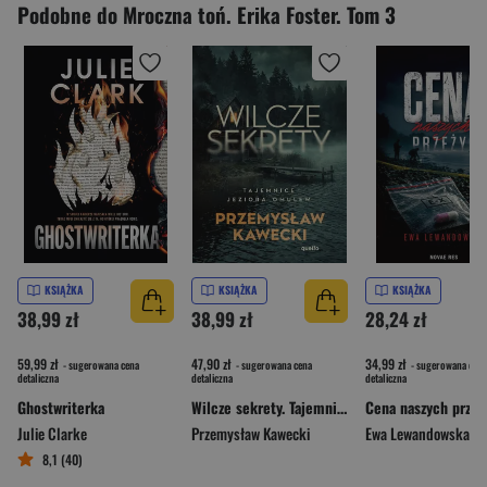
Podobne do Mroczna toń. Erika Foster. Tom 3
KSIĄŻKA
KSIĄŻKA
KSIĄŻKA
38,99 zł
38,99 zł
28,24 zł
59,99 zł
47,90 zł
34,99 zł
- sugerowana cena
- sugerowana cena
- sugerowana cena
detaliczna
detaliczna
detaliczna
Ghostwriterka
Wilcze sekrety. Tajemnice jeziora Omulew
Cena naszych przeż
Julie Clarke
Przemysław Kawecki
Ewa Lewandowska
8,1 (40)