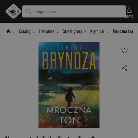
Czego szukasz?
Konto
Katalog
Literatura
Strefa grozy
Kryminał
Mroczna toń. E