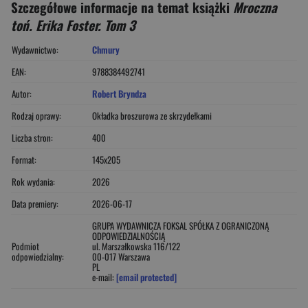
Szczegółowe informacje na temat książki
Mroczna
toń. Erika Foster. Tom 3
Wydawnictwo:
Chmury
EAN:
9788384492741
Autor:
Robert Bryndza
Rodzaj oprawy:
Okładka broszurowa ze skrzydełkami
Liczba stron:
400
Format:
145x205
Rok wydania:
2026
Data premiery:
2026-06-17
GRUPA WYDAWNICZA FOKSAL SPÓŁKA Z OGRANICZONĄ
ODPOWIEDZIALNOŚCIĄ
Podmiot
ul. Marszałkowska 116/122
odpowiedzialny:
00-017 Warszawa
PL
e-mail:
[email protected]