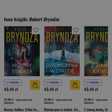
Inne książki
Robert Bryndza
KSIĄŻKA
KSIĄŻKA
KSIĄŻKA
43,44 zł
43,44 zł
43,44 zł
54,99 zł
54,99 zł
54,99 zł
- sugerowana cena
- sugerowana cena
- sugerowana cena
detaliczna
detaliczna
detaliczna
Nocny stalker. Erika Foster. Tom 2
Dziewczyna w lodzie. Erika Foster. Tom 1