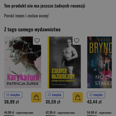
Ten produkt nie ma jeszcze żadnych recenzji
Pomóż innym i zostaw ocenę!
Z tego samego wydawnictwa
KSIĄŻKA
KSIĄŻKA
KSIĄŻKA
36,99 zł
35,59 zł
43,44 zł
44,99 zł
42,99 zł
54,99 zł
- sugerowana cena
- sugerowana cena
- sugerowana cena
detaliczna
detaliczna
detaliczna