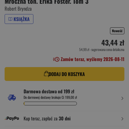
Mroczna toń. Erika Foster. Tom 3
Robert Bryndza
KSIĄŻKA
Nowość
43,44 zł
54,99 zł
- sugerowana cena detaliczna
Zamów teraz, wyślemy 2026-08-11
DODAJ DO KOSZYKA
Darmowa dostawa od 199 zł
Do darmowej dostawy brakuje Ci 199,00 zł
Kup teraz, zapłać za
30 dni