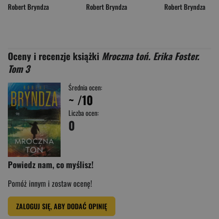
Robert Bryndza
Robert Bryndza
Robert Bryndza
Oceny i recenzje książki
Mroczna toń. Erika Foster.
Tom 3
Średnia ocen:
~
/10
Liczba ocen:
0
Powiedz nam, co myślisz!
Pomóż innym i zostaw ocenę!
ZALOGUJ SIĘ, ABY DODAĆ OPINIĘ