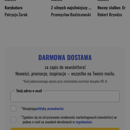
Karykatura
Z silnych najsilniejszy Historia Zbyszka Cyganiewicza
Patrycja Żurek
Przemysław Budziszewski
Robert Bryndza
DARMOWA DOSTAWA
za zapis do newslettera!
Nowości, promocje, inspiracje – wszystko na Twoim mailu.
*Kod jednorazowego użycia przy minimalnej wartości koszyka 89 zł.
Twój adres e-mail
*
Akceptuję
politykę prywatności
*
Zgadzam się na otrzymywanie wiadomości marketingowych (newsletter) na
podany
e-mail
na zasadach określonych w
regulaminie
.