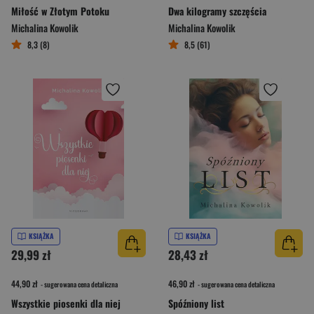
Miłość w Złotym Potoku
Dwa kilogramy szczęścia
Michalina Kowolik
Michalina Kowolik
8,3 (8)
8,5 (61)
KSIĄŻKA
KSIĄŻKA
29,99 zł
28,43 zł
44,90 zł
46,90 zł
- sugerowana cena detaliczna
- sugerowana cena detaliczna
Wszystkie piosenki dla niej
Spóźniony list