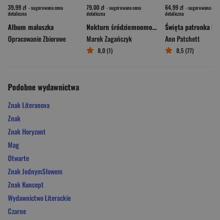
39,99 zł
79,00 zł
64,99 zł
- sugerowana cena
- sugerowana cena
- sugerowana cena
detaliczna
detaliczna
detaliczna
Album maluszka
Nokturn śródziemnomorski
Opracowanie Zbiorowe
Marek Zagańczyk
Ann Patchett
8,0 (1)
8,5 (77)
Podobne wydawnictwa
Znak Literanova
Znak
Znak Horyzont
Mag
Otwarte
Znak JednymSłowem
Znak Koncept
Wydawnictwo Literackie
Czarne