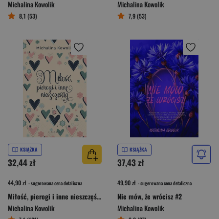
Michalina Kowolik
Michalina Kowolik
8,1 (53)
7,9 (53)
KSIĄŻKA
KSIĄŻKA
32,44 zł
37,43 zł
44,90 zł
49,90 zł
- sugerowana cena detaliczna
- sugerowana cena detaliczna
Miłość, pierogi i inne nieszczęścia
Nie mów, że wrócisz #2
Michalina Kowolik
Michalina Kowolik