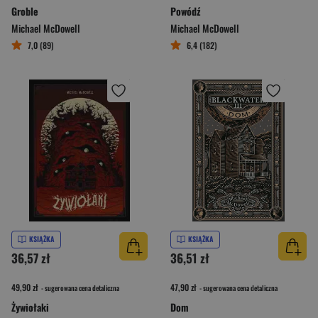
Groble
Powódź
Michael McDowell
Michael McDowell
7,0 (89)
6,4 (182)
KSIĄŻKA
KSIĄŻKA
36,57 zł
36,51 zł
49,90 zł
47,90 zł
- sugerowana cena detaliczna
- sugerowana cena detaliczna
Żywiołaki
Dom