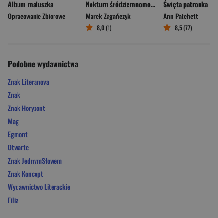
Album maluszka
Nokturn śródziemnomorski
Opracowanie Zbiorowe
Marek Zagańczyk
Ann Patchett
8,0 (1)
8,5 (77)
Podobne wydawnictwa
Znak Literanova
Znak
Znak Horyzont
Mag
Egmont
Otwarte
Znak JednymSłowem
Znak Koncept
Wydawnictwo Literackie
Filia