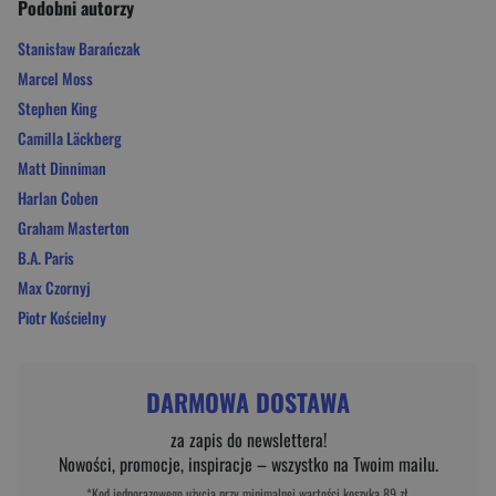
Podobni autorzy
Stanisław Barańczak
Marcel Moss
Stephen King
Camilla Läckberg
Matt Dinniman
Harlan Coben
Graham Masterton
B.A. Paris
Max Czornyj
Piotr Kościelny
DARMOWA DOSTAWA
za zapis do newslettera!
Nowości, promocje, inspiracje – wszystko na Twoim mailu.
*Kod jednorazowego użycia przy minimalnej wartości koszyka 89 zł.