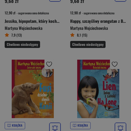
9,68 zł
9,68 zł
12,90 zł
12,90 zł
- sugerowana cena detaliczna
- sugerowana cena detaliczna
Jessika, hipopotam, który kocha cały świat
Happy, szczęśliwy orangutan z Borneo
Martyna Wojciechowska
Martyna Wojciechowska
7,9 (13)
8,1 (15)
Chwilowo niedostępny
Chwilowo niedostępny
KSIĄŻKA
KSIĄŻKA