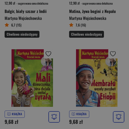
12,90 zł
12,90 zł
- sugerowana cena detaliczna
- sugerowana cena detaliczna
Balgir, biały szczur z Indii
Matina, żywa bogini z Nepalu
Martyna Wojciechowska
Martyna Wojciechowska
6,7 (15)
7,6 (16)
Chwilowo niedostępny
Chwilowo niedostępny
KSIĄŻKA
KSIĄŻKA
9,68 zł
9,68 zł