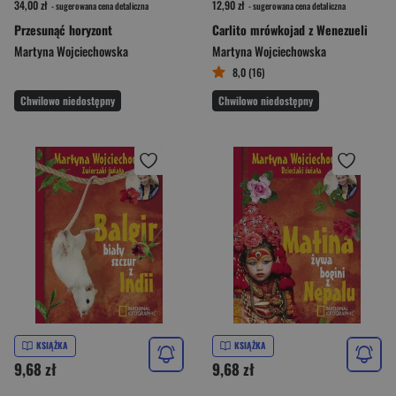
34,00 zł
12,90 zł
- sugerowana cena detaliczna
- sugerowana cena detaliczna
Przesunąć horyzont
Carlito mrówkojad z Wenezueli
Martyna Wojciechowska
Martyna Wojciechowska
8,0 (16)
Chwilowo niedostępny
Chwilowo niedostępny
KSIĄŻKA
KSIĄŻKA
9,68 zł
9,68 zł