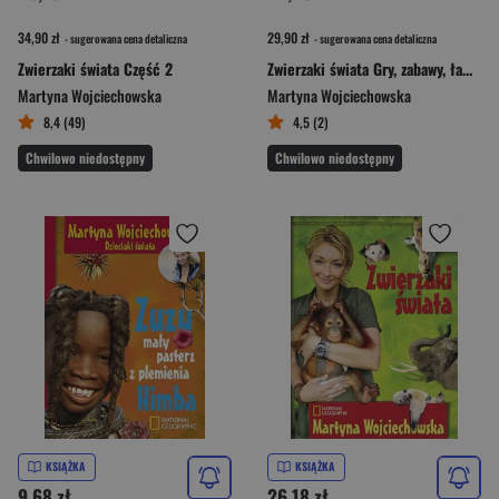
34,90 zł
29,90 zł
- sugerowana cena detaliczna
- sugerowana cena detaliczna
Zwierzaki świata Część 2
Zwierzaki świata Gry, zabawy, łamigłówki
Martyna Wojciechowska
Martyna Wojciechowska
8,4 (49)
4,5 (2)
Chwilowo niedostępny
Chwilowo niedostępny
KSIĄŻKA
KSIĄŻKA
9,68 zł
26,18 zł