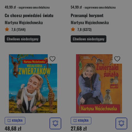
49,99 zł
54,99 zł
- sugerowana cena detaliczna
- sugerowana cena detaliczna
Co chcesz powiedzieć światu
Przesunąć horyzont
Martyna Wojciechowska
Martyna Wojciechowska
7,6 (1544)
7,8 (6373)
Chwilowo niedostępny
Chwilowo niedostępny
KSIĄŻKA
KSIĄŻKA
48,68 zł
27,68 zł