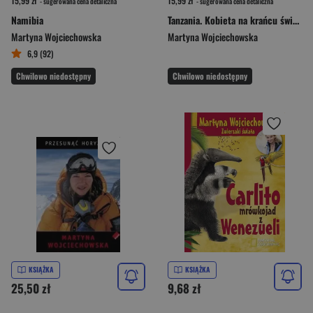
15,99 zł
15,99 zł
- sugerowana cena detaliczna
- sugerowana cena detaliczna
Namibia
Tanzania. Kobieta na krańcu świata
Martyna Wojciechowska
Martyna Wojciechowska
6,9 (92)
Chwilowo niedostępny
Chwilowo niedostępny
KSIĄŻKA
KSIĄŻKA
25,50 zł
9,68 zł