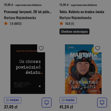
79,99 zł
15,99 zł
- sugerowana cena detaliczna
- sugerowana cena detaliczna
Przesunąć horyzont. 20 lat później
Tokio. Kobieta na krańcu świata
Martyna Wojciechowska
Martyna Wojciechowska
7,8 (6612)
10,0 (1)
Chwilowo niedostępny
KSIĄŻKA
KSIĄŻKA
37,49 zł
41,24 zł