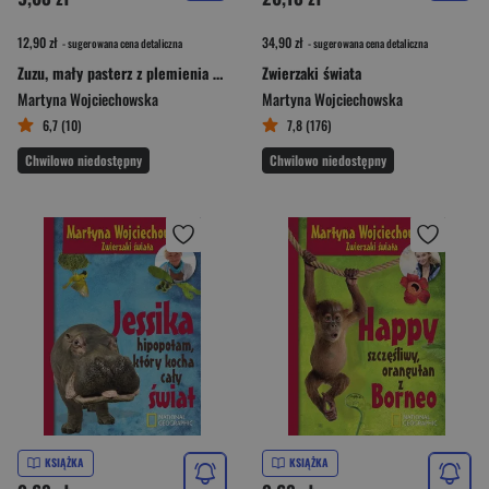
12,90 zł
34,90 zł
- sugerowana cena detaliczna
- sugerowana cena detaliczna
Zuzu, mały pasterz z plemienia Himba
Zwierzaki świata
Martyna Wojciechowska
Martyna Wojciechowska
6,7 (10)
7,8 (176)
Chwilowo niedostępny
Chwilowo niedostępny
KSIĄŻKA
KSIĄŻKA