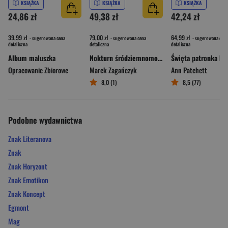
KSIĄŻKA
KSIĄŻKA
KSIĄŻKA
24,86 zł
49,38 zł
42,24 zł
39,99 zł
79,00 zł
64,99 zł
- sugerowana cena
- sugerowana cena
- sugerowana cena
detaliczna
detaliczna
detaliczna
Album maluszka
Nokturn śródziemnomorski
Opracowanie Zbiorowe
Marek Zagańczyk
Ann Patchett
8,0 (1)
8,5 (77)
Podobne wydawnictwa
Znak Literanova
Znak
Znak Horyzont
Znak Emotikon
Znak Koncept
Egmont
Mag