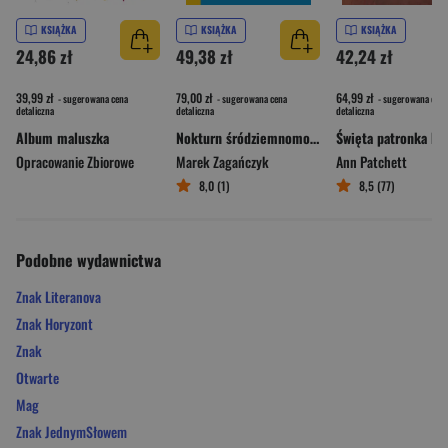
KSIĄŻKA
KSIĄŻKA
KSIĄŻKA
24,86 zł
49,38 zł
42,24 zł
39,99 zł
79,00 zł
64,99 zł
- sugerowana cena
- sugerowana cena
- sugerowana cena
detaliczna
detaliczna
detaliczna
Album maluszka
Nokturn śródziemnomorski
Opracowanie Zbiorowe
Marek Zagańczyk
Ann Patchett
8,0 (1)
8,5 (77)
Podobne wydawnictwa
Znak Literanova
Znak Horyzont
Znak
Otwarte
Mag
Znak JednymSłowem