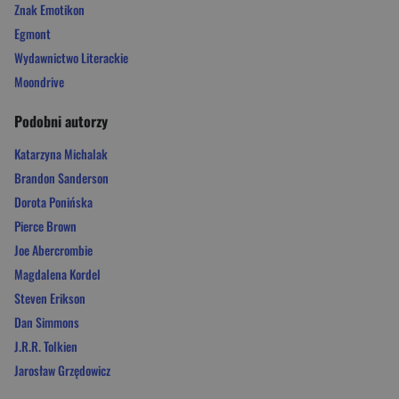
Znak Emotikon
Egmont
Wydawnictwo Literackie
Moondrive
Podobni autorzy
Katarzyna Michalak
Brandon Sanderson
Dorota Ponińska
Pierce Brown
Joe Abercrombie
Magdalena Kordel
Steven Erikson
Dan Simmons
J.R.R. Tolkien
Jarosław Grzędowicz