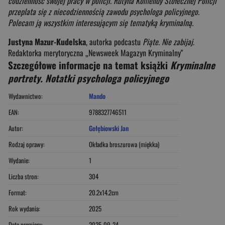
codzienność swojej pracy w policji. Rutyna Komendy Stołecznej Policji
przeplata się z niecodziennością zawodu psychologa policyjnego.
Polecam ją wszystkim interesującym się tematyką kryminalną.
Justyna Mazur-Kudelska
, autorka podcastu
Piąte. Nie zabijaj
.
Redaktorka merytoryczna „Newsweek Magazyn Kryminalny"
Szczegółowe informacje na temat książki
Kryminalne
portrety. Notatki psychologa policyjnego
Wydawnictwo:
Mando
EAN:
9788327746511
Autor:
Gołębiowski Jan
Rodzaj oprawy:
Okładka broszurowa (miękka)
Wydanie:
1
Liczba stron:
304
Format:
20.2x14.2cm
Rok wydania:
2025
Data premiery:
2025-09-24