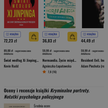
KSIĄŻKA
KSIĄŻKA
KSIĄŻKA
72,23 zł
36,83 zł
44,49 zł
89,00 zł
59,99 zł
59,99 zł
- sugerowana cena
- sugerowana cena
- sugerowana cena
detaliczna
detaliczna
detaliczna
Świat według Xi Jinpinga. Jak Chiny zmieniają globalny porządek
Normandia. Życie między przypływem a odpływem
Kevin Rudd
Agnieszka Łopatowska
7,8 (16)
Oceny i recenzje książki
Kryminalne portrety.
Notatki psychologa policyjnego
Średnia ocen: