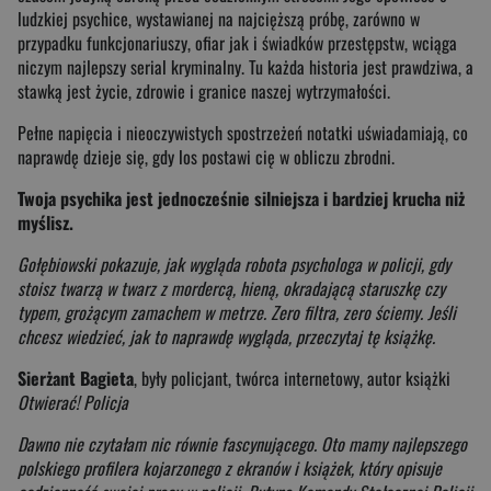
ludzkiej psychice, wystawianej na najcięższą próbę, zarówno w
przypadku funkcjonariuszy, ofiar jak i świadków przestępstw, wciąga
niczym najlepszy serial kryminalny. Tu każda historia jest prawdziwa, a
stawką jest życie, zdrowie i granice naszej wytrzymałości.
Pełne napięcia i nieoczywistych spostrzeżeń notatki uświadamiają, co
naprawdę dzieje się, gdy los postawi cię w obliczu zbrodni.
Twoja psychika jest jednocześnie silniejsza i bardziej krucha niż
myślisz.
Gołębiowski pokazuje, jak wygląda robota psychologa w policji, gdy
stoisz twarzą w twarz z mordercą, hieną, okradającą staruszkę czy
typem, grożącym zamachem w metrze. Zero filtra, zero ściemy. Jeśli
chcesz wiedzieć, jak to naprawdę wygląda, przeczytaj tę książkę.
Sierżant Bagieta
, były policjant, twórca internetowy, autor książki
Otwierać! Policja
Dawno nie czytałam nic równie fascynującego. Oto mamy najlepszego
polskiego profilera kojarzonego z ekranów i książek, który opisuje