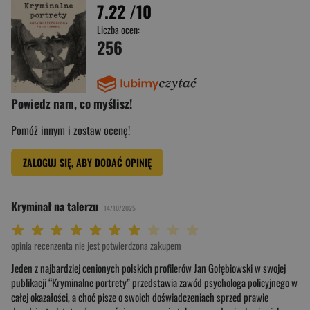
7.22
/10
Liczba ocen:
256
Powiedz nam, co myślisz!
Pomóż innym i zostaw ocenę!
ZALOGUJ SIĘ, ABY DODAĆ OPINIĘ
Kryminał na talerzu
14/10/2025
Twoja ocena: Beznadziejna 1/10"
Twoja ocena: Bardzo słaba 2/10"
Twoja ocena: Słaba 3/10"
Twoja ocena: Może być 4/10"
Twoja ocena: Przeciętna 5/10"
Twoja ocena: Dobra 6/10"
Twoja ocena: Bardzo dobra 7/10"
Twoja ocena: Rewelacyjna 8/10"
Twoja ocena: Wybitna 9/10"
Twoja ocena: Arcydzieło 10/10"
opinia recenzenta nie jest potwierdzona zakupem
Jeden z najbardziej cenionych polskich profilerów Jan Gołębiowski w swojej
publikacji “Kryminalne portrety” przedstawia zawód psychologa policyjnego w
całej okazałości, a choć pisze o swoich doświadczeniach sprzed prawie