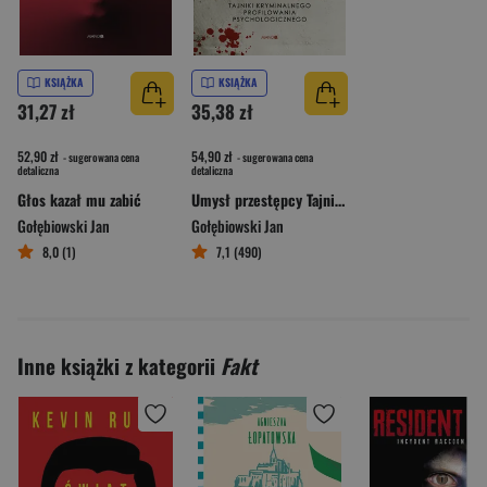
KSIĄŻKA
KSIĄŻKA
31,27 zł
35,38 zł
52,90 zł
54,90 zł
- sugerowana cena
- sugerowana cena
detaliczna
detaliczna
Głos kazał mu zabić
Umysł przestępcy Tajniki kryminalnego profilowania psychologicznego
Gołębiowski Jan
Gołębiowski Jan
8,0 (1)
7,1 (490)
Inne książki z kategorii
Fakt