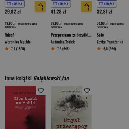
KSIĄŻKA
KSIĄŻKA
KSIĄŻKA
29,82 zł
41,28 zł
32,81 zł
49,90 zł
69,90 zł
54,90 zł
- sugerowana cena
- sugerowana cena
- sugerowana cena
detaliczna
detaliczna
detaliczna
Rdzeń
Przepraszam za brzydkie pismo Pamiętniki wiejskich kobiet
Solo
Weronika Mathia
Antonina Tosiek
Zośka Papużanka
7,4 (1505)
7,3 (645)
6,8 (364)
Inne książki
Gołębiowski Jan