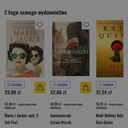
Z tego samego wydawnictwa
KSIĄŻKA
KSIĄŻKA
KSIĄŻKA
33,99 zł
32,66 zł
37,24 zł
52,90 zł
49,90 zł
58,91 zł
- sugerowana cena
- sugerowana cena
- sugerowana cena
detaliczna
detaliczna
detaliczna
Maria i Jackie wyd. 2
Sanitariuszki
Klub Dzikiej Róży
Gill Paul
Sylwia Winnik
Kate Quinn