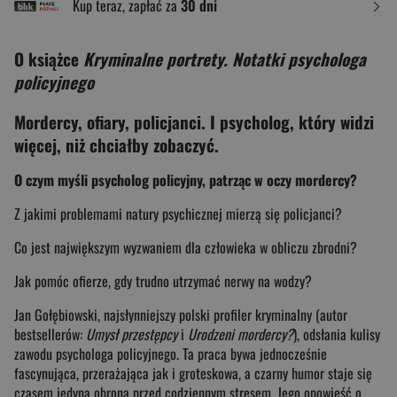
Kup teraz, zapłać za
30 dni
O książce
Kryminalne portrety. Notatki psychologa
policyjnego
Mordercy, ofiary, policjanci. I psycholog, który widzi
więcej, niż chciałby zobaczyć.
O czym myśli psycholog policyjny, patrząc w oczy mordercy?
Z jakimi problemami natury psychicznej mierzą się policjanci?
Co jest największym wyzwaniem dla człowieka w obliczu zbrodni?
Jak pomóc ofierze, gdy trudno utrzymać nerwy na wodzy?
Jan Gołębiowski, najsłynniejszy polski profiler kryminalny (autor
bestsellerów:
Umysł przestępcy
i
Urodzeni mordercy?
), odsłania kulisy
zawodu psychologa policyjnego. Ta praca bywa jednocześnie
fascynująca, przerażająca jak i groteskowa, a czarny humor staje się
czasem jedyną obroną przed codziennym stresem. Jego opowieść o