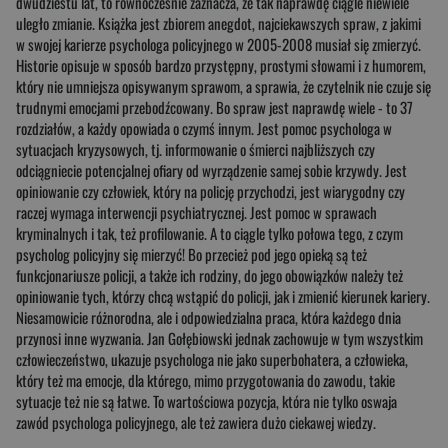
dwudziestu lat, to równocześnie zaznacza, że tak naprawdę ciągle niewiele
uległo zmianie. Książka jest zbiorem anegdot, najciekawszych spraw, z jakimi
w swojej karierze psychologa policyjnego w 2005-2008 musiał się zmierzyć.
Historie opisuje w sposób bardzo przystępny, prostymi słowami i z humorem,
który nie umniejsza opisywanym sprawom, a sprawia, że czytelnik nie czuje się
trudnymi emocjami przebodźcowany. Bo spraw jest naprawdę wiele - to 37
rozdziałów, a każdy opowiada o czymś innym. Jest pomoc psychologa w
sytuacjach kryzysowych, tj. informowanie o śmierci najbliższych czy
odciągniecie potencjalnej ofiary od wyrządzenie samej sobie krzywdy. Jest
opiniowanie czy człowiek, który na policję przychodzi, jest wiarygodny czy
raczej wymaga interwencji psychiatrycznej. Jest pomoc w sprawach
kryminalnych i tak, też profilowanie. A to ciągle tylko połowa tego, z czym
psycholog policyjny się mierzyć! Bo przecież pod jego opieką są też
funkcjonariusze policji, a także ich rodziny, do jego obowiązków należy też
opiniowanie tych, którzy chcą wstąpić do policji, jak i zmienić kierunek kariery.
Niesamowicie różnorodna, ale i odpowiedzialna praca, która każdego dnia
przynosi inne wyzwania. Jan Gołębiowski jednak zachowuje w tym wszystkim
człowieczeństwo, ukazuje psychologa nie jako superbohatera, a człowieka,
który też ma emocje, dla którego, mimo przygotowania do zawodu, takie
sytuacje też nie są łatwe. To wartościowa pozycja, która nie tylko oswaja
zawód psychologa policyjnego, ale też zawiera dużo ciekawej wiedzy.