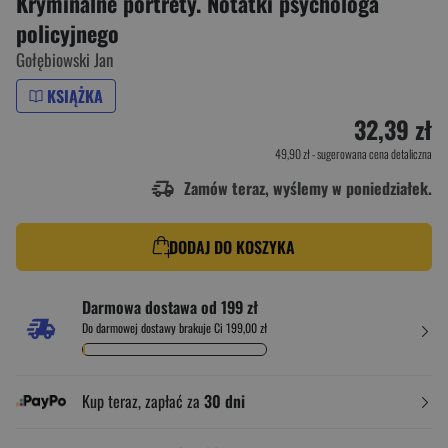
Kryminalne portrety. Notatki psychologa
policyjnego
Gołębiowski Jan
KSIĄŻKA
32,39 zł
49,90 zł
- sugerowana cena detaliczna
Zamów teraz, wyślemy w poniedziałek.
DODAJ DO KOSZYKA
Darmowa dostawa od 199 zł
Do darmowej dostawy brakuje Ci 199,00 zł
Kup teraz, zapłać za
30 dni