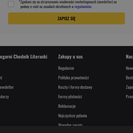
*
Zgadzam się na otrzymywanie wiadomości marketingowych (newsletter) na
podany
e-mail
na zasadach określonych w
regulaminie
.
ZAPISZ SIĘ
iegarni Chodnik Literacki
Zakupy u nas
Nas
Regulamin
Nowo
kt
Polityka prywatności
Best
ewsletter
Koszty i formy dostawy
Zapo
utorzy
Formy płatności
Pro
Reklamacje
Najczęstsze pytania
Wygodne zwroty