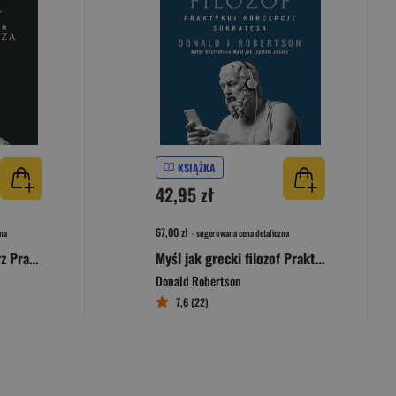
KSIĄŻKA
42,95 zł
67,00 zł
na
- sugerowana cena detaliczna
Myśl jak rzymski cesarz Praktykuj stoicyzm Marka Aureliusza
Myśl jak grecki filozof Praktykuj koncepcje Sokratesa
Donald Robertson
7,6 (22)