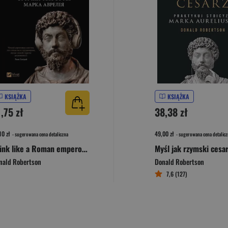
KSIĄŻKA
KSIĄŻKA
,75 zł
38,38 zł
10 zł
49,00 zł
- sugerowana cena detaliczna
- sugerowana cena detalicz
Think like a Roman emperor w.ukraińska
nald Robertson
Donald Robertson
7,6 (127)