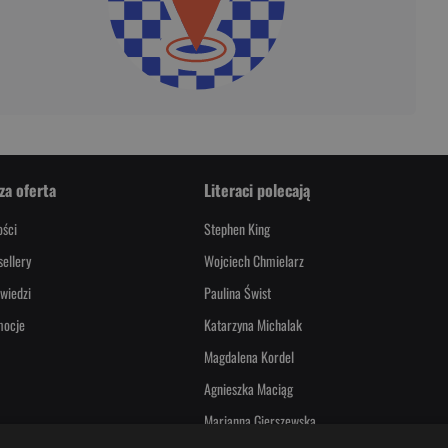
za oferta
Literaci polecają
ści
Stephen King
sellery
Wojciech Chmielarz
wiedzi
Paulina Świst
mocje
Katarzyna Michalak
Magdalena Kordel
Agnieszka Maciąg
Marianna Gierszewska