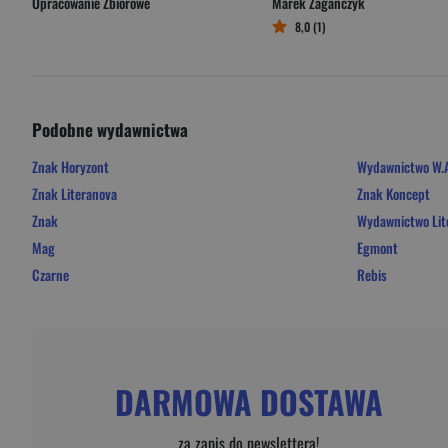
Opracowanie Zbiorowe
Marek Zagańczyk
8,0 (1)
Podobne wydawnictwa
Znak Horyzont
Wydawnictwo W.A
Znak Literanova
Znak Koncept
Znak
Wydawnictwo Lit
Mag
Egmont
Czarne
Rebis
DARMOWA DOSTAWA
za zapis do newslettera!