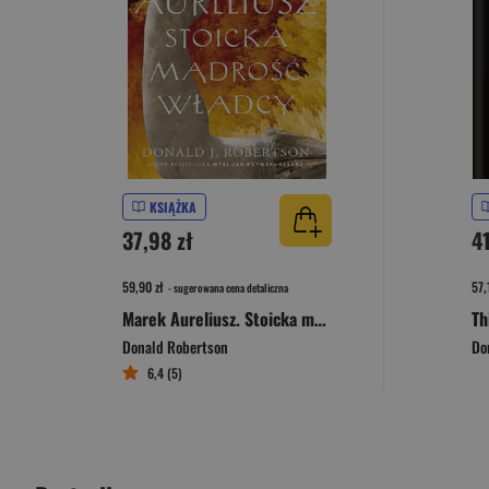
KSIĄŻKA
37,98 zł
41
59,90 zł
57,
- sugerowana cena detaliczna
Marek Aureliusz. Stoicka mądrość władcy
Donald Robertson
Do
6,4 (5)