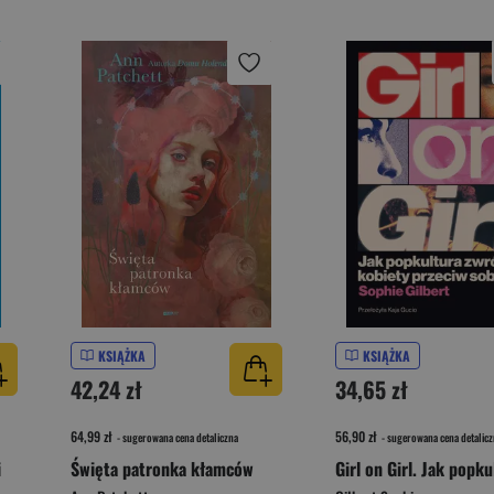
KSIĄŻKA
KSIĄŻKA
42,24 zł
34,65 zł
64,99 zł
56,90 zł
- sugerowana cena detaliczna
- sugerowana cena detalicz
i
Święta patronka kłamców