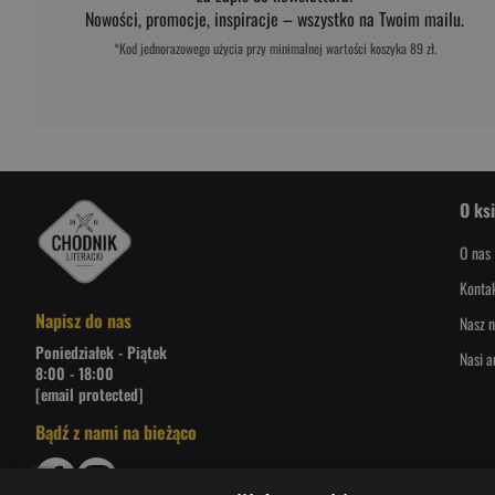
Nowości, promocje, inspiracje – wszystko na Twoim mailu.
*Kod jednorazowego użycia przy minimalnej wartości koszyka 89 zł.
O ks
O nas
Konta
Napisz do nas
Nasz n
Poniedziałek - Piątek
Nasi a
8:00 - 18:00
[email protected]
Bądź z nami na bieżąco