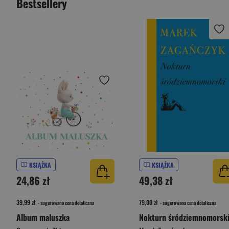
Bestsellery
KSIĄŻKA
KSIĄŻKA
24,86 zł
49,38 zł
39,99 zł
79,00 zł
- sugerowana cena detaliczna
- sugerowana cena detaliczna
Album maluszka
Nokturn śródziemnomorsk