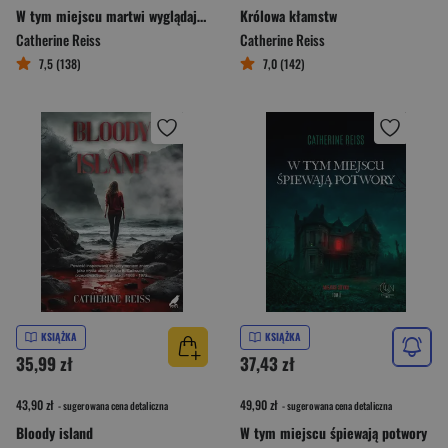
W tym miejscu martwi wyglądają najlepiej
Królowa kłamstw
Catherine Reiss
Catherine Reiss
7,5 (138)
7,0 (142)
KSIĄŻKA
KSIĄŻKA
35,99 zł
37,43 zł
43,90 zł
49,90 zł
- sugerowana cena detaliczna
- sugerowana cena detaliczna
Bloody island
W tym miejscu śpiewają potwory