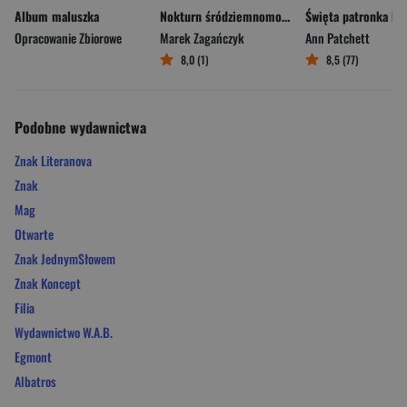
Album maluszka
Nokturn śródziemnomorski
Opracowanie Zbiorowe
Marek Zagańczyk
Ann Patchett
8,0 (1)
8,5 (77)
Podobne wydawnictwa
Znak Literanova
Znak
Mag
Otwarte
Znak JednymSłowem
Znak Koncept
Filia
Wydawnictwo W.A.B.
Egmont
Albatros