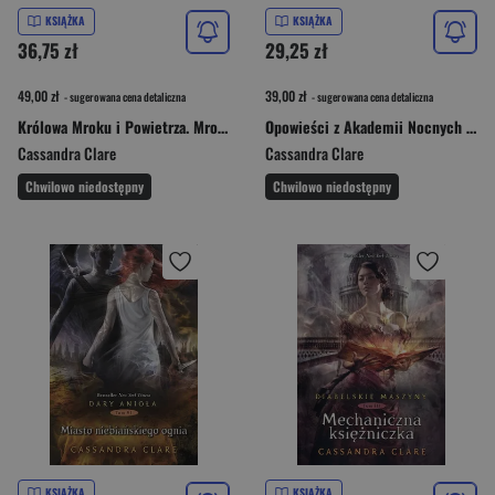
KSIĄŻKA
KSIĄŻKA
36,75 zł
29,25 zł
49,00 zł
39,00 zł
- sugerowana cena detaliczna
- sugerowana cena detaliczna
Królowa Mroku i Powietrza. Mroczne intrygi. Tom 3
Opowieści z Akademii Nocnych Łowców. Cykl Dary Anioła
Cassandra Clare
Cassandra Clare
Chwilowo niedostępny
Chwilowo niedostępny
KSIĄŻKA
KSIĄŻKA