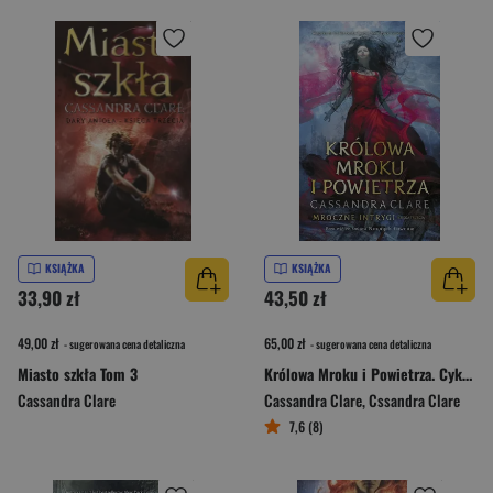
KSIĄŻKA
KSIĄŻKA
33,90 zł
43,50 zł
49,00 zł
65,00 zł
- sugerowana cena detaliczna
- sugerowana cena detaliczna
Miasto szkła Tom 3
Królowa Mroku i Powietrza. Cykl Mroczne intrygi. Księga 3
Cassandra Clare
Cassandra Clare
,
Cssandra Clare
7,6 (8)