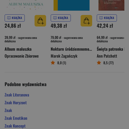
KSIĄŻKA
KSIĄŻKA
KSIĄŻKA
24,86 zł
49,38 zł
42,24 zł
39,99 zł
79,00 zł
64,99 zł
- sugerowana cena
- sugerowana cena
- sugerowana cena
detaliczna
detaliczna
detaliczna
Album maluszka
Nokturn śródziemnomorski
Opracowanie Zbiorowe
Marek Zagańczyk
Ann Patchett
8,0 (1)
8,5 (77)
Podobne wydawnictwa
Znak Literanova
Znak Horyzont
Znak
Znak Emotikon
Znak Koncept