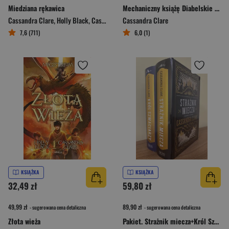
Miedziana rękawica
Mechaniczny książę Diabelskie maszyny Tom 2
Cassandra Clare
,
Holly Black
,
Cassandra Clare; Holly Black
Cassandra Clare
7,6 (711)
6,0 (1)
KSIĄŻKA
KSIĄŻKA
32,49 zł
59,80 zł
49,99 zł
89,90 zł
- sugerowana cena detaliczna
- sugerowana cena detaliczna
Złota wieża
Pakiet. Strażnik miecza+Król Szmaciarzy