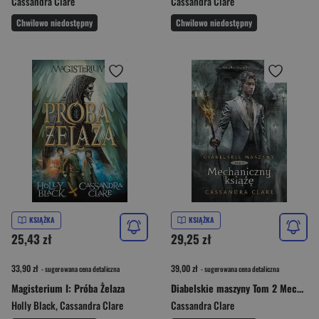
Cassandra Clare
Cassandra Clare
Chwilowo niedostępny
Chwilowo niedostępny
KSIĄŻKA
KSIĄŻKA
25,43 zł
29,25 zł
33,90 zł
39,00 zł
- sugerowana cena detaliczna
- sugerowana cena detaliczna
Magisterium I: Próba Żelaza
Diabelskie maszyny Tom 2 Mechaniczny książę
Holly Black
,
Cassandra Clare
Cassandra Clare