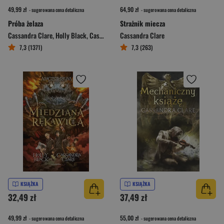
49,99 zł
64,90 zł
- sugerowana cena detaliczna
- sugerowana cena detaliczna
Próba żelaza
Strażnik miecza
Cassandra Clare
,
Holly Black
,
Cassandra Clare; Holly Black
Cassandra Clare
7,3 (1371)
7,3 (263)
KSIĄŻKA
KSIĄŻKA
32,49 zł
37,49 zł
49,99 zł
55,00 zł
- sugerowana cena detaliczna
- sugerowana cena detaliczna