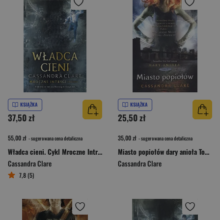
KSIĄŻKA
KSIĄŻKA
37,50 zł
25,50 zł
55,00 zł
35,00 zł
- sugerowana cena detaliczna
- sugerowana cena detaliczna
Władca cieni. Cykl Mroczne Intrygi. Księga 2
Miasto popiołów dary anioła Tom 2
Cassandra Clare
Cassandra Clare
7,8 (5)