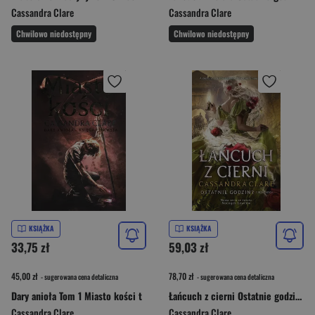
Cassandra Clare
Cassandra Clare
Chwilowo niedostępny
Chwilowo niedostępny
KSIĄŻKA
KSIĄŻKA
33,75 zł
59,03 zł
45,00 zł
78,70 zł
- sugerowana cena detaliczna
- sugerowana cena detaliczna
Dary anioła Tom 1 Miasto kości t
Łańcuch z cierni Ostatnie godziny 3
Cassandra Clare
Cassandra Clare