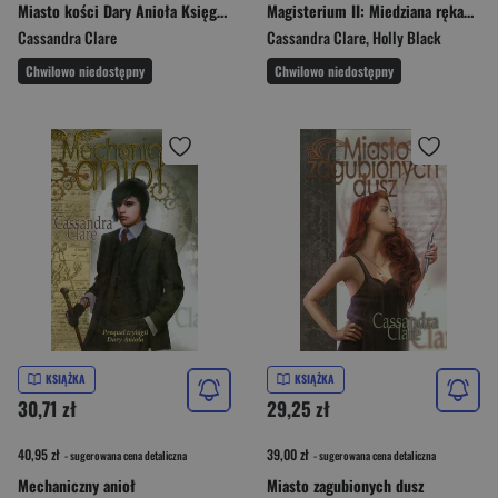
Miasto kości Dary Anioła Księga 1
Magisterium II: Miedziana rękawica
Cassandra Clare
Cassandra Clare
,
Holly Black
Chwilowo niedostępny
Chwilowo niedostępny
KSIĄŻKA
KSIĄŻKA
30,71 zł
29,25 zł
40,95 zł
39,00 zł
- sugerowana cena detaliczna
- sugerowana cena detaliczna
Mechaniczny anioł
Miasto zagubionych dusz