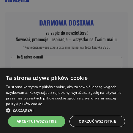
DARMOWA DOSTAWA
za zapis do newslettera!
Nowości, promocje, inspiracje – wszystko na Twoim mailu.
*Kod jednorazowego użycia przy minimalnej wartości koszyka 89 zł.
Twój adres e-mail
*
Akceptuję
politykę prywatności
Ta strona używa plików cookie
*
Zgadzam się na otrzymywanie wiadomości marketingowych (newsletter) na
Ta strona korzysta z plików cookie, aby zapewnić lepszą wygodę
podany
e-mail
na zasadach określonych w
regulaminie
.
użytkowania. Korzystając z tej strony, wyrażasz zgodę na używanie
przez nas wszystkich plików cookie zgodnie z warunkami naszej
ZAPISZ SIĘ
polityki plików cookie.
ZARZĄDZAJ
AKCEPTUJ WSZYSTKIE
ODRZUĆ WSZYSTKIE
Strona główna
Menu
Kontakt
Listy zakupowe
Koszyk