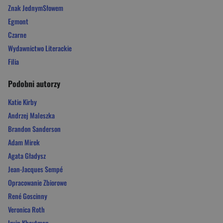
Znak JednymSłowem
Egmont
Czarne
Wydawnictwo Literackie
Filia
Podobni autorzy
Katie Kirby
Andrzej Maleszka
Brandon Sanderson
Adam Mirek
Agata Gładysz
Jean-Jacques Sempé
Opracowanie Zbiorowe
René Goscinny
Veronica Roth
Irvin Khaytman