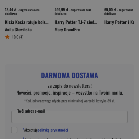
13,44 zł
499,99 zł
65,00 zł
- sugerowana cena
- sugerowana cena
- sugerowana cena
detaliczna
detaliczna
detaliczna
Kicia Kocia ratuje boisko. Kicia Kocia
Harry Potter T.1-7 siedmiopak w.jubileuszowe
Anita Głowińska
Mary GrandPre
10,0 (4)
DARMOWA DOSTAWA
za zapis do newslettera!
Nowości, promocje, inspiracje – wszystko na Twoim mailu.
*Kod jednorazowego użycia przy minimalnej wartości koszyka 89 zł.
Twój adres e-mail
*
Akceptuję
politykę prywatności