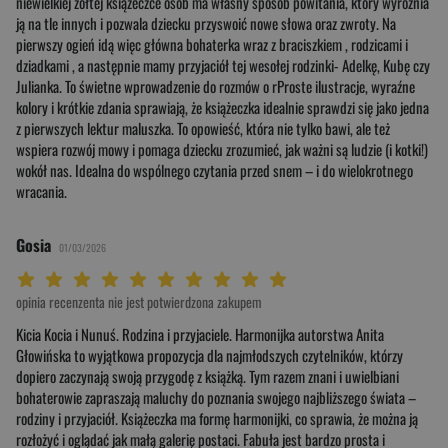
niewielkiej żółtej książeczce osób ma własny sposób powitania, który wyróżnia
ją na tle innych i pozwala dziecku przyswoić nowe słowa oraz zwroty. Na
pierwszy ogień idą więc główna bohaterka wraz z braciszkiem , rodzicami i
dziadkami , a następnie mamy przyjaciół tej wesołej rodzinki- Adelkę, Kubę czy
Julianka. To świetne wprowadzenie do rozmów o rProste ilustracje, wyraźne
kolory i krótkie zdania sprawiają, że książeczka idealnie sprawdzi się jako jedna
z pierwszych lektur maluszka. To opowieść, która nie tylko bawi, ale też
wspiera rozwój mowy i pomaga dziecku zrozumieć, jak ważni są ludzie (i kotki!)
wokół nas. Idealna do wspólnego czytania przed snem – i do wielokrotnego
wracania.
Gosia
01/03/2026
Twoja ocena: Beznadziejna 1/10"
Twoja ocena: Bardzo słaba 2/10"
Twoja ocena: Słaba 3/10"
Twoja ocena: Może być 4/10"
Twoja ocena: Przeciętna 5/10"
Twoja ocena: Dobra 6/10"
Twoja ocena: Bardzo dobra 7/10"
Twoja ocena: Rewelacyjna 8/10"
Twoja ocena: Wybitna 9/10"
Twoja ocena: Arcydzieło 10/10"
opinia recenzenta nie jest potwierdzona zakupem
Kicia Kocia i Nunuś. Rodzina i przyjaciele. Harmonijka autorstwa Anita
Głowińska to wyjątkowa propozycja dla najmłodszych czytelników, którzy
dopiero zaczynają swoją przygodę z książką. Tym razem znani i uwielbiani
bohaterowie zapraszają maluchy do poznania swojego najbliższego świata –
rodziny i przyjaciół. Książeczka ma formę harmonijki, co sprawia, że można ją
rozłożyć i oglądać jak małą galerię postaci. Fabuła jest bardzo prosta i