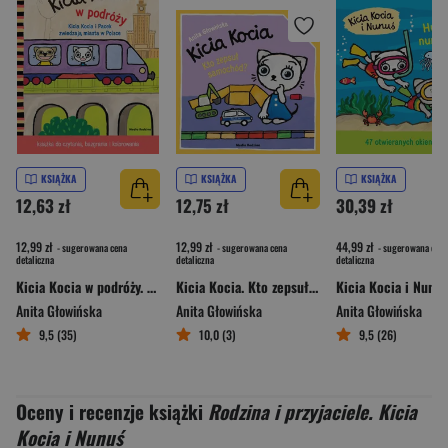
KSIĄŻKA
KSIĄŻKA
KSIĄŻKA
12,63 zł
12,75 zł
30,39 zł
12,99 zł
12,99 zł
44,99 zł
- sugerowana cena
- sugerowana cena
- sugerowana cena
detaliczna
detaliczna
detaliczna
Kicia Kocia w podróży. Kolorowanka
Kicia Kocia. Kto zepsuł samochód?
Anita Głowińska
Anita Głowińska
Anita Głowińska
9,5 (35)
10,0 (3)
9,5 (26)
Oceny i recenzje książki
Rodzina i przyjaciele. Kicia
Kocia i Nunuś