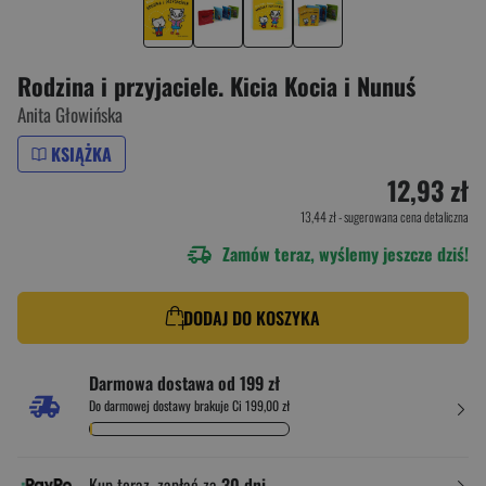
Rodzina i przyjaciele. Kicia Kocia i Nunuś
Anita Głowińska
KSIĄŻKA
12,93 zł
13,44 zł
- sugerowana cena detaliczna
Zamów teraz, wyślemy jeszcze dziś!
DODAJ DO KOSZYKA
Darmowa dostawa od 199 zł
Do darmowej dostawy brakuje Ci 199,00 zł
Kup teraz, zapłać za
30 dni