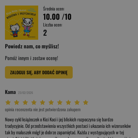
Średnia ocen:
10.00
/10
Liczba ocen:
2
Powiedz nam, co myślisz!
Pomóż innym i zostaw ocenę!
ZALOGUJ SIĘ, ABY DODAĆ OPINIĘ
Kama
23/02/2026
Twoja ocena: Beznadziejna 1/10"
Twoja ocena: Bardzo słaba 2/10"
Twoja ocena: Słaba 3/10"
Twoja ocena: Może być 4/10"
Twoja ocena: Przeciętna 5/10"
Twoja ocena: Dobra 6/10"
Twoja ocena: Bardzo dobra 7/10"
Twoja ocena: Rewelacyjna 8/10"
Twoja ocena: Wybitna 9/10"
Twoja ocena: Arcydzieło 10/10"
opinia recenzenta nie jest potwierdzona zakupem
Nowy cykl książeczek o Kici Koci i jej bliskich rozpoczyna się bardzo
tradycyjnie. Od przedstawienia wszystkich postaci i ukazania ich wizerunków
tak by maluszek mógł je dobrze zapamiętać. Każda z występujących w tej