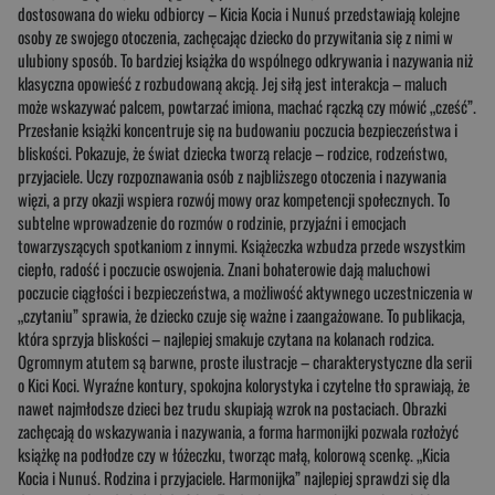
dostosowana do wieku odbiorcy – Kicia Kocia i Nunuś przedstawiają kolejne
osoby ze swojego otoczenia, zachęcając dziecko do przywitania się z nimi w
ulubiony sposób. To bardziej książka do wspólnego odkrywania i nazywania niż
klasyczna opowieść z rozbudowaną akcją. Jej siłą jest interakcja – maluch
może wskazywać palcem, powtarzać imiona, machać rączką czy mówić „cześć”.
Przesłanie książki koncentruje się na budowaniu poczucia bezpieczeństwa i
bliskości. Pokazuje, że świat dziecka tworzą relacje – rodzice, rodzeństwo,
przyjaciele. Uczy rozpoznawania osób z najbliższego otoczenia i nazywania
więzi, a przy okazji wspiera rozwój mowy oraz kompetencji społecznych. To
subtelne wprowadzenie do rozmów o rodzinie, przyjaźni i emocjach
towarzyszących spotkaniom z innymi. Książeczka wzbudza przede wszystkim
ciepło, radość i poczucie oswojenia. Znani bohaterowie dają maluchowi
poczucie ciągłości i bezpieczeństwa, a możliwość aktywnego uczestniczenia w
„czytaniu” sprawia, że dziecko czuje się ważne i zaangażowane. To publikacja,
która sprzyja bliskości – najlepiej smakuje czytana na kolanach rodzica.
Ogromnym atutem są barwne, proste ilustracje – charakterystyczne dla serii
o Kici Koci. Wyraźne kontury, spokojna kolorystyka i czytelne tło sprawiają, że
nawet najmłodsze dzieci bez trudu skupiają wzrok na postaciach. Obrazki
zachęcają do wskazywania i nazywania, a forma harmonijki pozwala rozłożyć
książkę na podłodze czy w łóżeczku, tworząc małą, kolorową scenkę. „Kicia
Kocia i Nunuś. Rodzina i przyjaciele. Harmonijka” najlepiej sprawdzi się dla