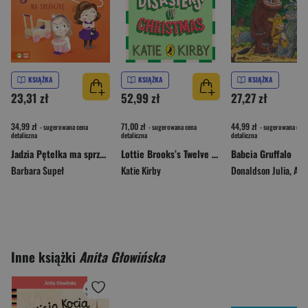
KSIĄŻKA
KSIĄŻKA
KSIĄŻKA
23,31 zł
52,99 zł
27,27 zł
34,99 zł
71,00 zł
44,99 zł
- sugerowana cena
- sugerowana cena
- sugerowana cena
detaliczna
detaliczna
detaliczna
Jadzia Pętelka ma sprzeczkę. Jadzia Pętelka
Lottie Brooks’s Twelve Disasters of Christmas
Babcia Gruffalo
Barbara Supeł
Katie Kirby
Donaldson Julia
,
Axel Sc
Inne książki
Anita Głowińska