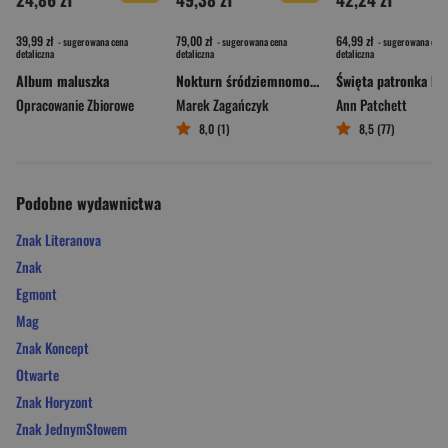
39,99 zł
79,00 zł
64,99 zł
- sugerowana cena
- sugerowana cena
- sugerowana cena
detaliczna
detaliczna
detaliczna
Album maluszka
Nokturn śródziemnomorski
Opracowanie Zbiorowe
Marek Zagańczyk
Ann Patchett
8,0 (1)
8,5 (77)
Podobne wydawnictwa
Znak Literanova
Znak
Egmont
Mag
Znak Koncept
Otwarte
Znak Horyzont
Znak JednymSłowem