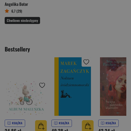
Angelika Botor
6,7 (29)
Chwilowo niedostępny
Bestsellery
KSIĄŻKA
KSIĄŻKA
KSIĄŻKA
24,86 zł
49,38 zł
42,24 zł