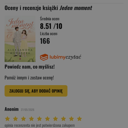
Oceny i recenzje książki
Jeden moment
Średnia ocen:
8.51
/10
Liczba ocen:
166
Powiedz nam, co myślisz!
Pomóż innym i zostaw ocenę!
ZALOGUJ SIĘ, ABY DODAĆ OPINIĘ
Anonim
27/05/2026
Twoja ocena: Beznadziejna 1/10"
Twoja ocena: Bardzo słaba 2/10"
Twoja ocena: Słaba 3/10"
Twoja ocena: Może być 4/10"
Twoja ocena: Przeciętna 5/10"
Twoja ocena: Dobra 6/10"
Twoja ocena: Bardzo dobra 7/10"
Twoja ocena: Rewelacyjna 8/10"
Twoja ocena: Wybitna 9/10"
Twoja ocena: Arcydzieło 10/10"
opinia recenzenta nie jest potwierdzona zakupem