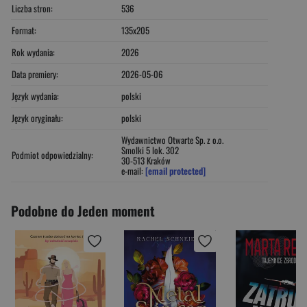
Liczba stron:
536
Format:
135x205
Rok wydania:
2026
Data premiery:
2026-05-06
Język wydania:
polski
Język oryginału:
polski
Wydawnictwo Otwarte Sp. z o.o.
Smolki 5 lok. 302
Podmiot odpowiedzialny:
30-513 Kraków
e-mail:
[email protected]
Podobne do Jeden moment