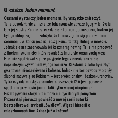
O książce
Jeden moment
Czasami wystarczy jeden moment, by wszystko zniszczyć.
Talia pogodziła się z myślą, że Johansonowie zawsze będą w jej życiu.
Gdy jej siostra Ronnie zaręczyła się z Torinem Johansonem, bratem jej
byłego chłopaka, Talia założyła, że to ona zajmie się planowaniem
ceremonii. W końcu jest najlepszą konsultantką ślubną w mieście.
Jednak siostra zaserwowała jej koszmarną nowinę: Talia ma pracować
z Haelem, swoim eks, który również zajmuje się organizacją wesel.
Hael nie spodziewał się, że przyjęcie tego zlecenia okaże się
największym wyzwaniem w jego karierze. Rozstanie z Talią było zbyt
gwałtowne, nieoczekiwane i bolesne. Jednak nie bez powodu w branży
ślubnej nazywają go Rekinem – jest profesjonalny i bezkonkurencyjny.
Tylko czy uda mu się zapomnieć o przeszłości? A jeśli ponowne
spotkanie przyniesie jemu i Talii tylko więcej cierpienia?
Rozdrapywanie starych ran może nie być dobrym pomysłem…
Przeczytaj pierwszą powieść z nowej serii autorki
bestsellerowej trylogii „Swallow”. Więcej historii o
mieszkańcach Ann Arbor już wkrótce!
________________________________________________________________________