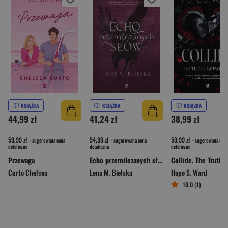
KSIĄŻKA
KSIĄŻKA
KSIĄŻKA
44,99 zł
41,24 zł
38,99 zł
59,99 zł
54,99 zł
59,99 zł
- sugerowana cena
- sugerowana cena
- sugerowana cena
detaliczna
detaliczna
detaliczna
Przewaga
Echo przemilczanych słów
Curto Chelsea
Lena M. Bielska
Hope S. Ward
10,0 (1)