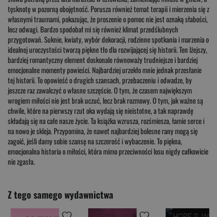
tęsknotę w pozorną obojętność. Porusza również temat terapii i mierzenia się z
własnymi traumami, pokazując, że proszenie o pomoc nie jest oznaką słabości,
lecz odwagi. Bardzo spodobał mi się również klimat przedślubnych
przygotowań. Suknie, kwiaty, wybór dekoracji, rodzinne spotkania i marzenia o
idealnej uroczystości tworzą piękne tło dla rozwijającej się historii. Ten lżejszy,
bardziej romantyczny element doskonale równoważy trudniejsze i bardziej
emocjonalne momenty powieści. Najbardziej urzekło mnie jednak przesłanie
tej historii. To opowieść o drugich szansach, przebaczeniu i odwadze, by
jeszcze raz zawalczyć o własne szczęście. O tym, że czasem największym
wrogiem miłości nie jest brak uczuć, lecz brak rozmowy. O tym, jak ważne są
chwile, które na pierwszy rzut oka wydają się nieistotne, a tak naprawdę
składają się na całe nasze życie. Ta książka wzrusza, rozśmiesza, łamie serce i
na nowo je skleja. Przypomina, że nawet najbardziej bolesne rany mogą się
zagoić, jeśli damy sobie szansę na szczerość i wybaczenie. To piękna,
emocjonalna historia o miłości, która mimo przeciwności losu nigdy całkowicie
nie zgasła.
Z tego samego wydawnictwa