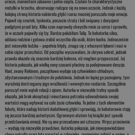
urocze, momentami zabawne i pełne ciepła. Czułam te charakterystyczne
motylki w brzuchu, obserwując rodzące się na nowo uczucie. Jednak z każdą
kolejną stroną historia nabierała głębi i coraz mocniej poruszała moje emocje.
Pojawił się smutek, tęsknota, poczucie straty i ból związany z decyzjami
podjętymi przed laty. Kilka scen naprawdę chwyciło mnie za serce i sprawiło,
że w oczach pojawiły się łzy. Bardzo polubiłam Talię. To bohaterka silna,
oddana rodzinie i gotowa zrobić wszystko dla osób, które kocha. Jednocześnie
jest niezwykle ludzka – popełnia błędy, zmaga się z własnymi lękami i nosi w
sobie ciężar przeszłości. Od początku wyczuwałam, że skrywa sekret, jednak
prawda okazała się znacznie bardziej bolesna, niż mogłam przypuszczać. Jej
historia pokazała, jak wielką cenę czasami płacimy za podejmowane decyzje.
Hael, zwany Rekinem, początkowo wydaje się człowiekiem chłodnym,
zdystansowanym i trudnym do polubienia. Jednak im lepiej go poznajemy, tym
wyraźniej dostrzegamy jego wrażliwość i wewnętrzne rozdarcie. Szczególnie
poruszył mnie wątek relacji z ojcem. Autorka w niezwykle trafny sposób
ukazała, jak brak akceptacji i nieustanna potrzeba udowadniania swojej
wartości mogą wpływać na całe życie człowieka. To jeden z tych elementów
fabuły, które nadają historii dodatkowej głębi i sprawiają, że bohaterowie stają
się jeszcze bardziej autentyczni. Ogromnym atutem tej książki jest sposób
przedstawiania emocji. Nie są one przesadzone ani sztuczne. Wręcz przeciwnie
– wydają się niezwykle prawdziwe. Autorka pokazuje, jak niewypowiedziane
słowa potrafią przez lata narastać w człowieku, zamieniając miłość w gniew, a