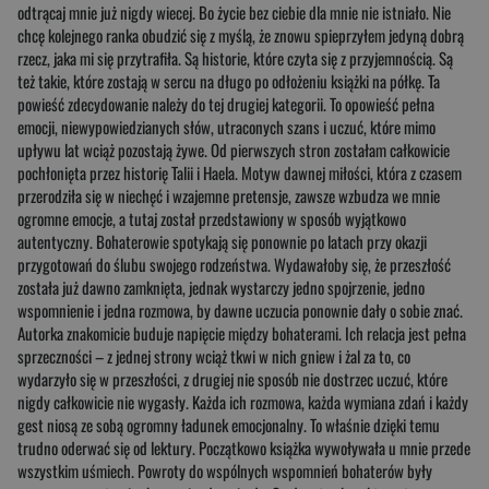
odtrącaj mnie już nigdy wiecej. Bo życie bez ciebie dla mnie nie istniało. Nie
chcę kolejnego ranka obudzić się z myślą, że znowu spieprzyłem jedyną dobrą
rzecz, jaka mi się przytrafiła. Są historie, które czyta się z przyjemnością. Są
też takie, które zostają w sercu na długo po odłożeniu książki na półkę. Ta
powieść zdecydowanie należy do tej drugiej kategorii. To opowieść pełna
emocji, niewypowiedzianych słów, utraconych szans i uczuć, które mimo
upływu lat wciąż pozostają żywe. Od pierwszych stron zostałam całkowicie
pochłonięta przez historię Talii i Haela. Motyw dawnej miłości, która z czasem
przerodziła się w niechęć i wzajemne pretensje, zawsze wzbudza we mnie
ogromne emocje, a tutaj został przedstawiony w sposób wyjątkowo
autentyczny. Bohaterowie spotykają się ponownie po latach przy okazji
przygotowań do ślubu swojego rodzeństwa. Wydawałoby się, że przeszłość
została już dawno zamknięta, jednak wystarczy jedno spojrzenie, jedno
wspomnienie i jedna rozmowa, by dawne uczucia ponownie dały o sobie znać.
Autorka znakomicie buduje napięcie między bohaterami. Ich relacja jest pełna
sprzeczności – z jednej strony wciąż tkwi w nich gniew i żal za to, co
wydarzyło się w przeszłości, z drugiej nie sposób nie dostrzec uczuć, które
nigdy całkowicie nie wygasły. Każda ich rozmowa, każda wymiana zdań i każdy
gest niosą ze sobą ogromny ładunek emocjonalny. To właśnie dzięki temu
trudno oderwać się od lektury. Początkowo książka wywoływała u mnie przede
wszystkim uśmiech. Powroty do wspólnych wspomnień bohaterów były