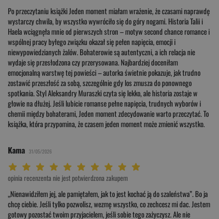
Po przeczytaniu książki Jeden moment miałam wrażenie, że czasami naprawdę
wystarczy chwila, by wszystko wywróciło się do góry nogami. Historia Talii i
Haela wciągnęła mnie od pierwszych stron – motyw second chance romance i
wspólnej pracy byłego związku okazał się pełen napięcia, emocji i
niewypowiedzianych żalów. Bohaterowie są autentyczni, a ich relacja nie
wydaje się przesłodzona czy przerysowana. Najbardziej doceniłam
emocjonalną warstwę tej powieści – autorka świetnie pokazuje, jak trudno
zostawić przeszłość za sobą, szczególnie gdy los zmusza do ponownego
spotkania. Styl Aleksandry Muraszki czyta się lekko, ale historia zostaje w
głowie na dłużej. Jeśli lubicie romanse pełne napięcia, trudnych wyborów i
chemii między bohaterami, Jeden moment zdecydowanie warto przeczytać. To
książka, która przypomina, że czasem jeden moment może zmienić wszystko.
Kama
31/05/2026
Twoja ocena: Beznadziejna 1/10"
Twoja ocena: Bardzo słaba 2/10"
Twoja ocena: Słaba 3/10"
Twoja ocena: Może być 4/10"
Twoja ocena: Przeciętna 5/10"
Twoja ocena: Dobra 6/10"
Twoja ocena: Bardzo dobra 7/10"
Twoja ocena: Rewelacyjna 8/10"
Twoja ocena: Wybitna 9/10"
Twoja ocena: Arcydzieło 10/10"
opinia recenzenta nie jest potwierdzona zakupem
„Nienawidziłem jej, ale pamiętałem, jak to jest kochać ją do szaleństwa”. Bo ja
chcę ciebie. Jeśli tylko pozwolisz, wezmę wszystko, co zechcesz mi dac. Jestem
gotowy pozostać twoim przyjacielem, jeśli sobie tego zażyczysz. Ale nie