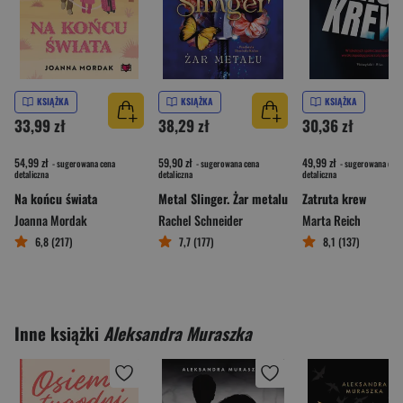
KSIĄŻKA
KSIĄŻKA
KSIĄŻKA
33,99 zł
38,29 zł
30,36 zł
54,99 zł
59,90 zł
49,99 zł
- sugerowana cena
- sugerowana cena
- sugerowana cena
detaliczna
detaliczna
detaliczna
Na końcu świata
Metal Slinger. Żar metalu
Zatruta krew
Joanna Mordak
Rachel Schneider
Marta Reich
6,8 (217)
7,7 (177)
8,1 (137)
Inne książki
Aleksandra Muraszka