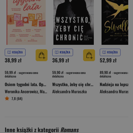
KSIĄŻKA
KSIĄŻKA
KSIĄŻKA
38,99 zł
36,99 zł
52,99 zł
59,99 zł
59,90 zł
89,90 zł
- sugerowana cena
- sugerowana cena
- sugerowana cena
detaliczna
detaliczna
detaliczna
Osiem tygodni lata. Opowiadania na wakacje
Wszystko, żeby cię chronić. Białe kłamstwa. Tom 2
Weronika Ancerowicz
,
Marta Bijan
Aleksandra Muraszka
,
Oktawia Kain
,
Maria Lichoń
Aleksandra Muraszk
,
Aleksandra Mura
7,8 (64)
Inne książki z kategorii
Romans