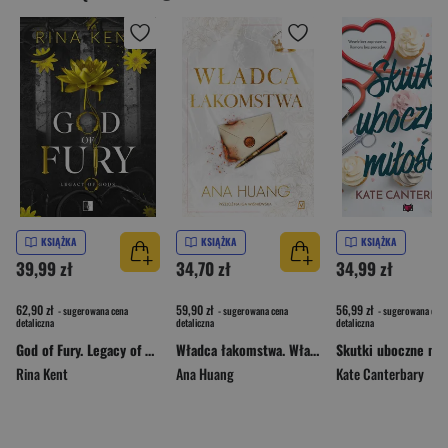
KSIĄŻKA
KSIĄŻKA
KSIĄŻKA
39,99 zł
34,70 zł
34,99 zł
62,90 zł
59,90 zł
56,99 zł
- sugerowana cena
- sugerowana cena
- sugerowana cena
detaliczna
detaliczna
detaliczna
God of Fury. Legacy of Gods Tom 5
Władca łakomstwa. Władcy Grzechu
Skutki uboczne mił
Rina Kent
Ana Huang
Kate Canterbary