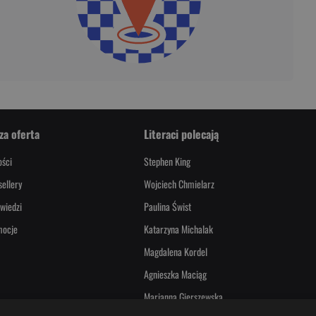
za oferta
Literaci polecają
ści
Stephen King
sellery
Wojciech Chmielarz
wiedzi
Paulina Świst
mocje
Katarzyna Michalak
Magdalena Kordel
Agnieszka Maciąg
Marianna Gierszewska