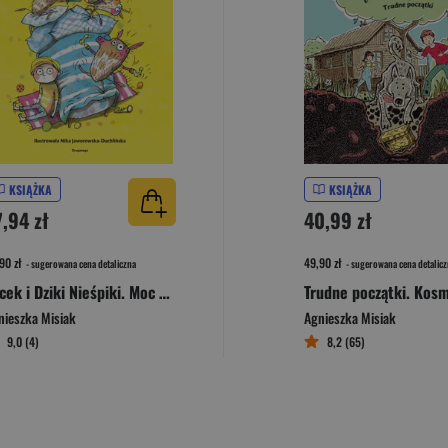
KSIĄŻKA
KSIĄŻKA
7,94 zł
40,99 zł
90 zł
49,90 zł
- sugerowana cena detaliczna
- sugerowana cena detalicz
Lucek i Dziki Nieśpiki. Moc emocji
nieszka Misiak
Agnieszka Misiak
9,0 (4)
8,2 (65)