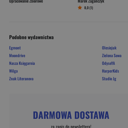
Opracowanie Zbiorowe
Marek Zagańczyk
8,0 (1)
Podobne wydawnictwa
Egmont
Olesiejuk
Moondrive
Zielona Sowa
Nasza Księgarnia
OdyseYA
Wilga
HarperKids
Znak Literanova
Studio Jg
DARMOWA DOSTAWA
za zapis do newslettera!