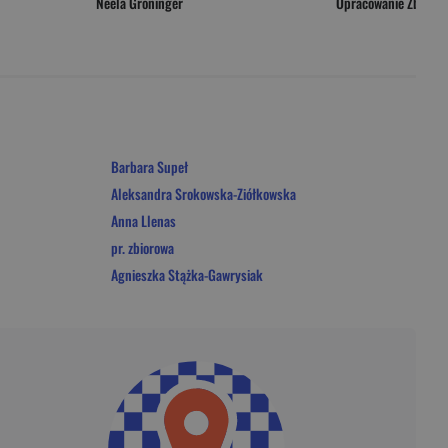
Neela Groninger
Opracowanie Zbioro
Barbara Supeł
Aleksandra Srokowska-Ziółkowska
Anna Llenas
pr. zbiorowa
Agnieszka Stążka-Gawrysiak