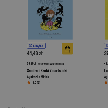
KSIĄŻKA
44,43 zł
3
59,90 zł
49,
- sugerowana cena detaliczna
Sandra i Kruki Zmartwiuki
Agnieszka Misiak
Ag
9,0 (3)