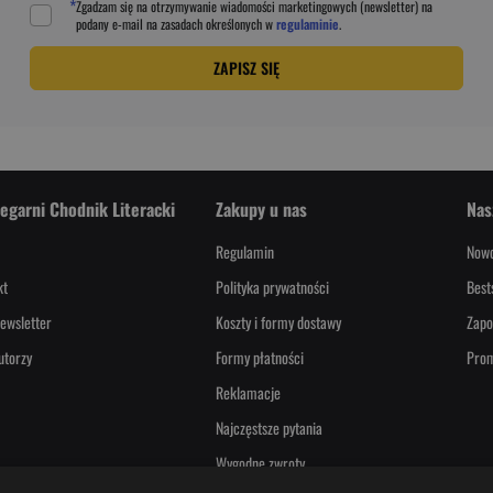
*
Zgadzam się na otrzymywanie wiadomości marketingowych (newsletter) na
podany
e-mail
na zasadach określonych w
regulaminie
.
ZAPISZ SIĘ
iegarni Chodnik Literacki
Zakupy u nas
Nas
Regulamin
Nowo
kt
Polityka prywatności
Best
ewsletter
Koszty i formy dostawy
Zapo
utorzy
Formy płatności
Pro
Reklamacje
Najczęstsze pytania
Wygodne zwroty