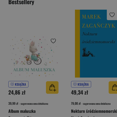
Bestsellery
KSIĄŻKA
KSIĄŻKA
24,86 zł
49,34 zł
39,99 zł
79,00 zł
- sugerowana cena detaliczna
- sugerowana cena detaliczna
Album maluszka
Nokturn śródziemnomorsk