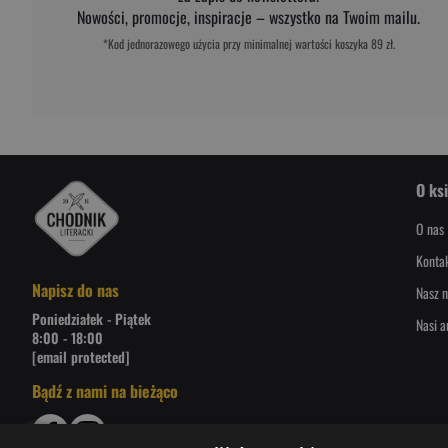
Nowości, promocje, inspiracje – wszystko na Twoim mailu.
*Kod jednorazowego użycia przy minimalnej wartości koszyka 89 zł.
O ks
O nas
Konta
Napisz do nas
Nasz n
Poniedziałek - Piątek
Nasi a
8:00 - 18:00
[email protected]
Bądź z nami na bieżąco