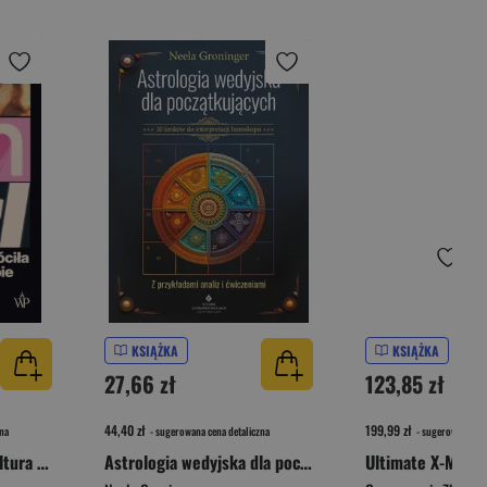
KSIĄŻKA
KSIĄŻKA
27,66 zł
123,85 zł
44,40 zł
199,99 zł
na
- sugerowana cena detaliczna
- sugerowana cen
Girl on Girl. Jak popkultura zwróciła kobiety przeciw sobie
Astrologia wedyjska dla początkujących. 10 kroków do interpretacji horoskopu
Ultimate X-Men. 