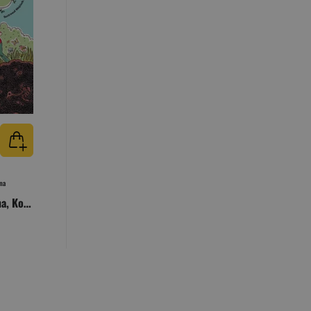
na
Trudne początki. Kosma, Kopacz i leśna szkoła