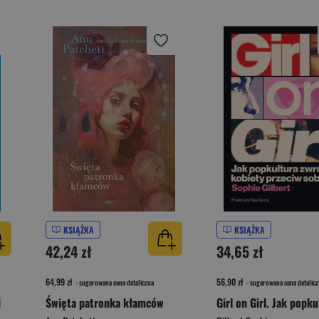
KSIĄŻKA
KSIĄŻKA
42,24 zł
34,65 zł
64,99 zł
56,90 zł
- sugerowana cena detaliczna
- sugerowana cena detalicz
i
Święta patronka kłamców