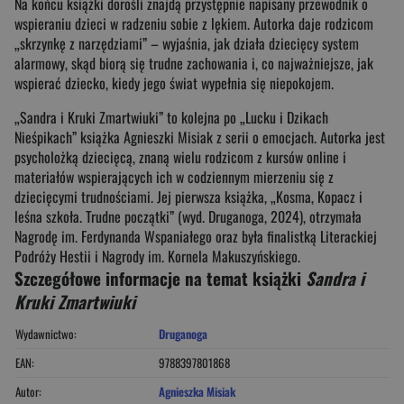
Na końcu książki dorośli znajdą przystępnie napisany przewodnik o
wspieraniu dzieci w radzeniu sobie z lękiem. Autorka daje rodzicom
„skrzynkę z narzędziami” – wyjaśnia, jak działa dziecięcy system
alarmowy, skąd biorą się trudne zachowania i, co najważniejsze, jak
wspierać dziecko, kiedy jego świat wypełnia się niepokojem.
„Sandra i Kruki Zmartwiuki” to kolejna po „Lucku i Dzikach
Nieśpikach” książka Agnieszki Misiak z serii o emocjach. Autorka jest
psycholożką dziecięcą, znaną wielu rodzicom z kursów online i
materiałów wspierających ich w codziennym mierzeniu się z
dziecięcymi trudnościami. Jej pierwsza książka, „Kosma, Kopacz i
leśna szkoła. Trudne początki” (wyd. Druganoga, 2024), otrzymała
Nagrodę im. Ferdynanda Wspaniałego oraz była finalistką Literackiej
Podróży Hestii i Nagrody im. Kornela Makuszyńskiego.
Szczegółowe informacje na temat książki
Sandra i
Kruki Zmartwiuki
Wydawnictwo:
Druganoga
EAN:
9788397801868
Autor:
Agnieszka Misiak