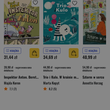
KSIĄŻKA
KSIĄŻKA
KSIĄŻKA
31,44 zł
34,69 zł
40,99 zł
39,90 zł
44,90 zł
54,90 zł
- sugerowana cena
- sugerowana cena
- sugerowana cena
detaliczna
detaliczna
detaliczna
Inspektor Anton. Beret i Kapot
Trio i Kulo. W krainie matematyki
Sztorm w sercu
Majda Koren
Marta Kopyt
Annette Herzog
7,1 (7)
8,2 (5)