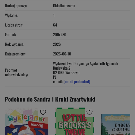
Rodzaj oprawy:
Okładka twarda
Wydanie:
1
Liczba stron:
64
Format:
200x280
Rok wydania:
2026
Data premiery:
2026-06-10
Wydawnictwo Druganoga Agata Loth-Ignaciuk
Rudawska 2
Podmiot
02-069 Warszawa
odpowiedzialny:
PL
e-mail:
[email protected]
Podobne do Sandra i Kruki Zmartwiuki