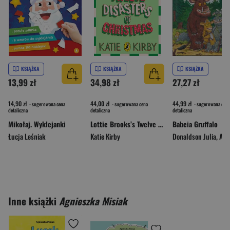
KSIĄŻKA
KSIĄŻKA
KSIĄŻKA
13,99 zł
34,98 zł
27,27 zł
14,90 zł
44,00 zł
44,99 zł
- sugerowana cena
- sugerowana cena
- sugerowana cena
detaliczna
detaliczna
detaliczna
Mikołaj. Wyklejanki
Lottie Brooks’s Twelve Disasters of Christmas
Babcia Gruffalo
Łucja Leśniak
Katie Kirby
Donaldson Julia
,
Axel Sc
Inne książki
Agnieszka Misiak