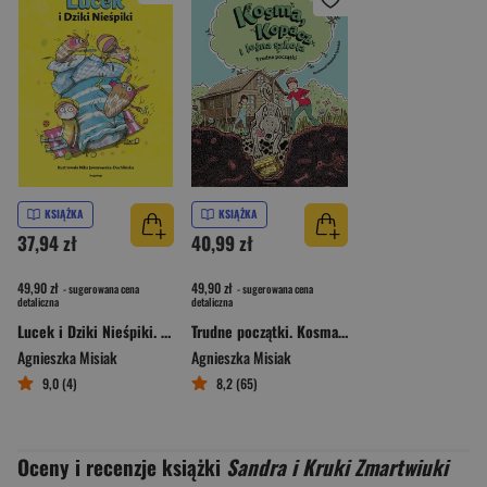
KSIĄŻKA
KSIĄŻKA
37,94 zł
40,99 zł
49,90 zł
49,90 zł
- sugerowana cena
- sugerowana cena
detaliczna
detaliczna
Lucek i Dziki Nieśpiki. Moc emocji
Trudne początki. Kosma, Kopacz i leśna szkoła
Agnieszka Misiak
Agnieszka Misiak
9,0 (4)
8,2 (65)
Oceny i recenzje książki
Sandra i Kruki Zmartwiuki