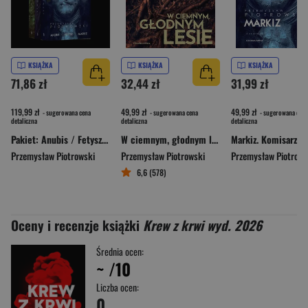
KSIĄŻKA
KSIĄŻKA
KSIĄŻKA
71,86 zł
32,44 zł
31,99 zł
119,99 zł
49,99 zł
49,99 zł
- sugerowana cena
- sugerowana cena
- sugerowana cena
detaliczna
detaliczna
detaliczna
Pakiet: Anubis / Fetysz / Markiz
W ciemnym, głodnym lesie
Przemysław Piotrowski
Przemysław Piotrowski
Przemysław Piotrows
6,6 (578)
Oceny i recenzje książki
Krew z krwi wyd. 2026
Średnia ocen:
~
/10
Liczba ocen:
0