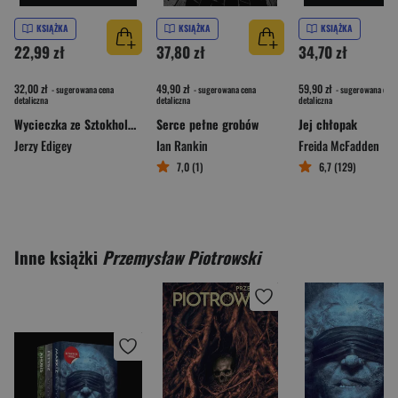
KSIĄŻKA
KSIĄŻKA
KSIĄŻKA
22,99 zł
37,80 zł
34,70 zł
32,00 zł
49,90 zł
59,90 zł
- sugerowana cena
- sugerowana cena
- sugerowana cena
detaliczna
detaliczna
detaliczna
Wycieczka ze Sztokholmu
Serce pełne grobów
Jej chłopak
Jerzy Edigey
Ian Rankin
Freida McFadden
7,0 (1)
6,7 (129)
Inne książki
Przemysław Piotrowski