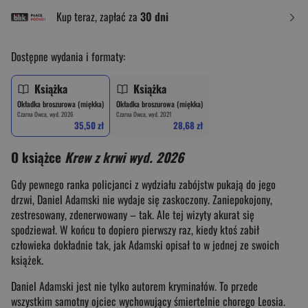
Kup teraz, zapłać za
30 dni
Dostępne wydania i formaty:
Książka
Książka
Okładka broszurowa (miękka)
Okładka broszurowa (miękka)
Czarna Owca, wyd. 2026
Czarna Owca, wyd. 2021
35,50 zł
28,68 zł
O książce
Krew z krwi wyd. 2026
Gdy pewnego ranka policjanci z wydziału zabójstw pukają do jego
drzwi, Daniel Adamski nie wydaje się zaskoczony. Zaniepokojony,
zestresowany, zdenerwowany – tak. Ale tej wizyty akurat się
spodziewał. W końcu to dopiero pierwszy raz, kiedy ktoś zabił
człowieka dokładnie tak, jak Adamski opisał to w jednej ze swoich
książek.
Daniel Adamski jest nie tylko autorem kryminałów. To przede
wszystkim samotny ojciec wychowujący śmiertelnie chorego Leosia.