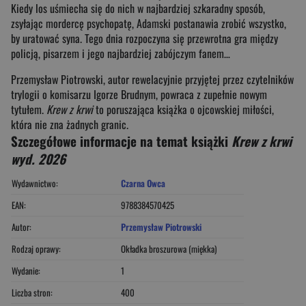
Kiedy los uśmiecha się do nich w najbardziej szkaradny sposób,
zsyłając mordercę psychopatę, Adamski postanawia zrobić wszystko,
by uratować syna. Tego dnia rozpoczyna się przewrotna gra między
policją, pisarzem i jego najbardziej zabójczym fanem…
Przemysław Piotrowski, autor rewelacyjnie przyjętej przez czytelników
trylogii o komisarzu Igorze Brudnym, powraca z zupełnie nowym
tytułem.
Krew z krwi
to poruszająca książka o ojcowskiej miłości,
która nie zna żadnych granic.
Szczegółowe informacje na temat książki
Krew z krwi
wyd. 2026
Wydawnictwo:
Czarna Owca
EAN:
9788384570425
Autor:
Przemysław Piotrowski
Rodzaj oprawy:
Okładka broszurowa (miękka)
Wydanie:
1
Liczba stron:
400