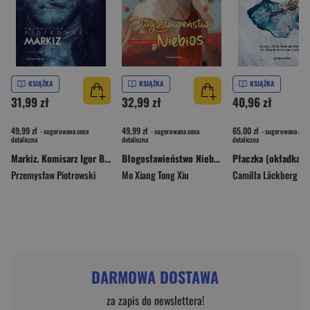
KSIĄŻKA
KSIĄŻKA
KSIĄŻKA
31,99 zł
32,99 zł
40,96 zł
49,99 zł
49,99 zł
65,00 zł
- sugerowana cena
- sugerowana cena
- sugerowana cena
detaliczna
detaliczna
detaliczna
Markiz. Komisarz Igor Brudny. Tom 9
Błogosławieństwo Niebios (okładka miękka)
Płaczka (okładka t
Przemysław Piotrowski
Mo Xiang Tong Xiu
Camilla Läckberg
DARMOWA DOSTAWA
za zapis do newslettera!