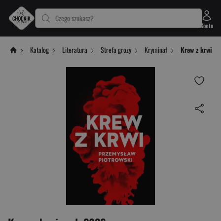
Czego szukasz?
Konto
Katalog
Literatura
Strefa grozy
Kryminał
Krew z krwi w