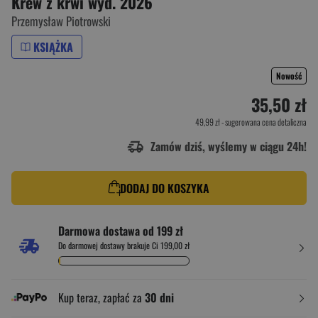
Krew z krwi wyd. 2026
Przemysław Piotrowski
KSIĄŻKA
Nowość
35,50 zł
49,99 zł
- sugerowana cena detaliczna
Zamów dziś, wyślemy w ciągu 24h!
DODAJ DO KOSZYKA
Darmowa dostawa od 199 zł
Do darmowej dostawy brakuje Ci 199,00 zł
Kup teraz, zapłać za
30 dni