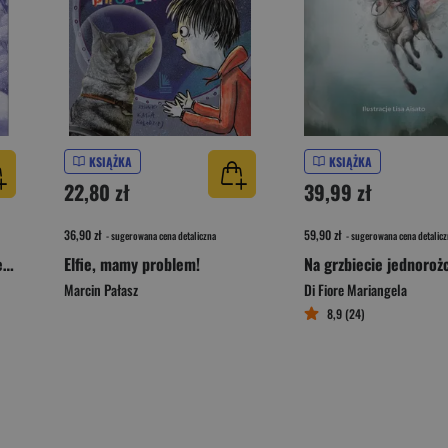
KSIĄŻKA
KSIĄŻKA
22,80 zł
39,99 zł
36,90 zł
59,90 zł
- sugerowana cena detaliczna
- sugerowana cena detalicz
Tymek, Czarny Kot i zimowe sekrety zamczyska
Elfie, mamy problem!
Na grzbiecie jednoroż
Marcin Pałasz
Di Fiore Mariangela
8,9 (24)