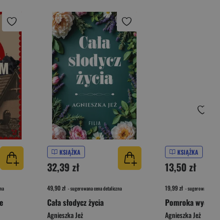
KSIĄŻKA
KSIĄŻKA
32,39 zł
13,50 zł
49,90 zł
19,99 zł
na
- sugerowana cena detaliczna
- sugerowana cena 
ie
Cała słodycz życia
Pomroka wyd. ki
Agnieszka Jeż
Agnieszka Jeż