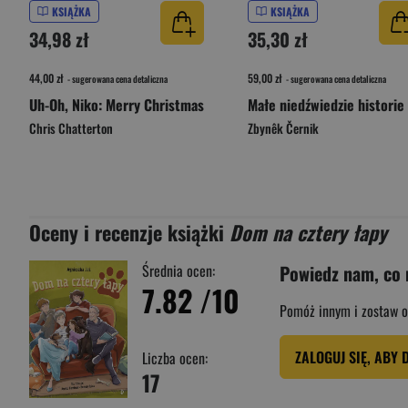
KSIĄŻKA
KSIĄŻKA
34,98 zł
35,30 zł
44,00 zł
59,00 zł
- sugerowana cena detaliczna
- sugerowana cena detaliczna
Uh-Oh, Niko: Merry Christmas
Małe niedźwiedzie historie
Chris Chatterton
Zbynêk Černik
Oceny i recenzje książki
Dom na cztery łapy
Średnia ocen:
Powiedz nam, co 
7.82
/10
Pomóż innym i zostaw o
ZALOGUJ SIĘ, ABY 
Liczba ocen:
17