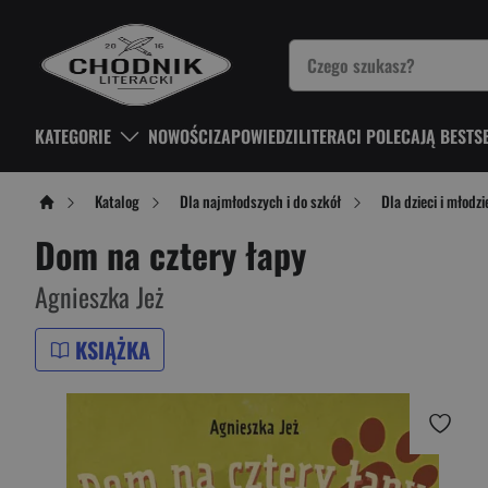
KATEGORIE
NOWOŚCI
ZAPOWIEDZI
LITERACI POLECAJĄ BESTS
Katalog
Dla najmłodszych i do szkół
Dla dzieci i młodzi
Dom na cztery łapy
Agnieszka Jeż
KSIĄŻKA