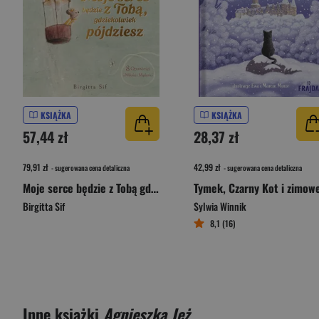
KSIĄŻKA
KSIĄŻKA
57,44 zł
28,37 zł
79,91 zł
42,99 zł
- sugerowana cena detaliczna
- sugerowana cena detaliczna
Moje serce będzie z Tobą gdziekolwiek pójdzies
Birgitta Sif
Sylwia Winnik
8,1 (16)
Inne książki
Agnieszka Jeż