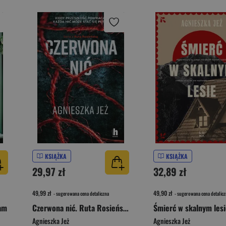
KSIĄŻKA
KSIĄŻKA
29,97 zł
32,89 zł
49,99 zł
49,90 zł
- sugerowana cena detaliczna
- sugerowana cena detalicz
łam
Czerwona nić. Ruta Rosieńska. Tom 1
Śmierć w skalnym les
Agnieszka Jeż
Agnieszka Jeż