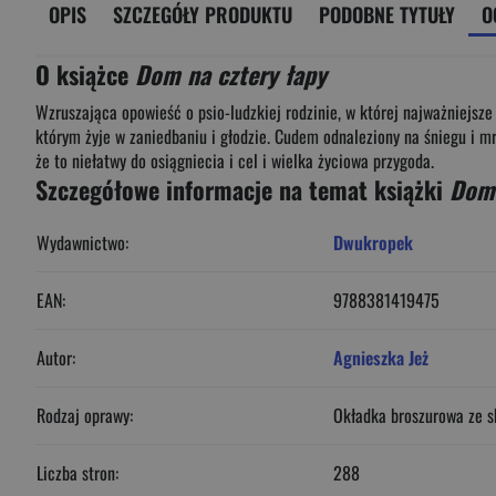
OPIS
SZCZEGÓŁY PRODUKTU
PODOBNE TYTUŁY
O
O książce
Dom na cztery łapy
Wzruszająca opowieść o psio-ludzkiej rodzinie, w której najważniejsze 
którym żyje w zaniedbaniu i głodzie. Cudem odnaleziony na śniegu i mro
że to niełatwy do osiągniecia i cel i wielka życiowa przygoda.
Szczegółowe informacje na temat książki
Dom 
Wydawnictwo:
Dwukropek
EAN:
9788381419475
Autor:
Agnieszka Jeż
Rodzaj oprawy:
Okładka broszurowa ze s
Liczba stron:
288