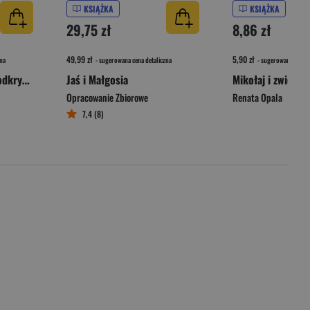
KSIĄŻKA
KSIĄŻKA
29,75 zł
8,86 zł
49,99 zł
5,90 zł
na
- sugerowana cena detaliczna
- sugerowana cena d
Biblia. Czytaj, szukaj, odkrywaj
Jaś i Małgosia
Mikołaj i zwierzę
Opracowanie Zbiorowe
Renata Opala
7,4 (8)