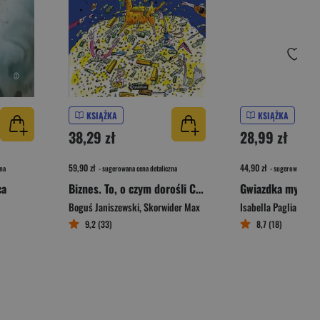
KSIĄŻKA
KSIĄŻKA
38,29 zł
28,99 zł
59,90 zł
44,90 zł
na
- sugerowana cena detaliczna
- sugerowana cena 
ca
Biznes. To, o czym dorośli Ci nie mówią
Gwiazdka myszki
Boguś Janiszewski
,
Skorwider Max
Isabella Paglia
9,2 (33)
8,7 (18)