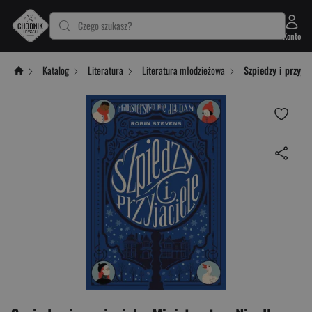
Czego szukasz?
Konto
Katalog
Literatura
Literatura młodzieżowa
Szpiedzy i przyja