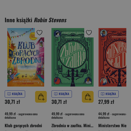
Inne książki
Robin Stevens
KSIĄŻKA
KSIĄŻKA
KSIĄŻKA
30,71 zł
30,71 zł
27,99 zł
49,99 zł
49,99 zł
44,99 zł
- sugerowana cena
- sugerowana cena
- sugerowana cena
detaliczna
detaliczna
detaliczna
Klub gorących zbrodni
Zbrodnia w zaułku. Ministerstwo Nie dla Dam. Tom 2