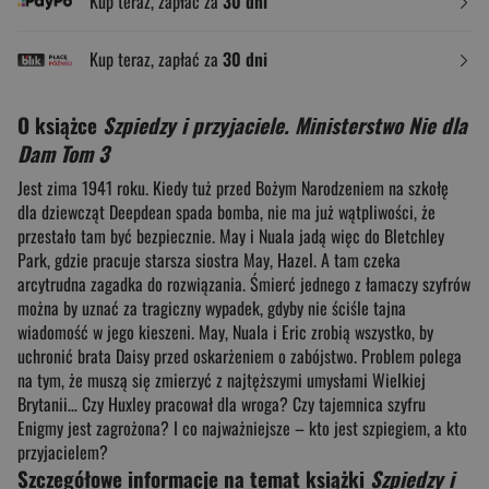
Kup teraz, zapłać za
30 dni
Kup teraz, zapłać za
30 dni
O książce
Szpiedzy i przyjaciele. Ministerstwo Nie dla
Dam Tom 3
Jest zima 1941 roku. Kiedy tuż przed Bożym Narodzeniem na szkołę
dla dziewcząt Deepdean spada bomba, nie ma już wątpliwości, że
przestało tam być bezpiecznie. May i Nuala jadą więc do Bletchley
Park, gdzie pracuje starsza siostra May, Hazel. A tam czeka
arcytrudna zagadka do rozwiązania. Śmierć jednego z łamaczy szyfrów
można by uznać za tragiczny wypadek, gdyby nie ściśle tajna
wiadomość w jego kieszeni. May, Nuala i Eric zrobią wszystko, by
uchronić brata Daisy przed oskarżeniem o zabójstwo. Problem polega
na tym, że muszą się zmierzyć z najtęższymi umysłami Wielkiej
Brytanii… Czy Huxley pracował dla wroga? Czy tajemnica szyfru
Enigmy jest zagrożona? I co najważniejsze – kto jest szpiegiem, a kto
przyjacielem?
Szczegółowe informacje na temat książki
Szpiedzy i