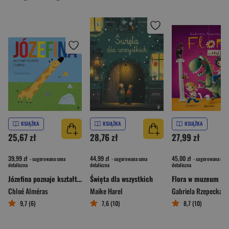
KSIĄŻKA
KSIĄŻKA
KSIĄŻKA
25,67 zł
28,76 zł
27,99 zł
39,99 zł
44,99 zł
45,00 zł
- sugerowana cena
- sugerowana cena
- sugerowana cena
detaliczna
detaliczna
detaliczna
Józefina poznaje kształty i kolory.
Święta dla wszystkich
Flora w muzeum
Chloé Alméras
Maike Harel
Gabriela Rzepecka-W
9,7 (6)
7,6 (10)
8,7 (10)