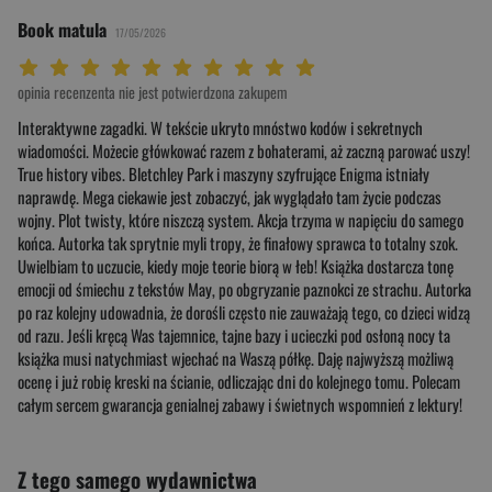
Book matula
17/05/2026
Twoja ocena: Beznadziejna 1/10"
Twoja ocena: Bardzo słaba 2/10"
Twoja ocena: Słaba 3/10"
Twoja ocena: Może być 4/10"
Twoja ocena: Przeciętna 5/10"
Twoja ocena: Dobra 6/10"
Twoja ocena: Bardzo dobra 7/10"
Twoja ocena: Rewelacyjna 8/10"
Twoja ocena: Wybitna 9/10"
Twoja ocena: Arcydzieło 10/10"
opinia recenzenta nie jest potwierdzona zakupem
Interaktywne zagadki. W tekście ukryto mnóstwo kodów i sekretnych
wiadomości. Możecie główkować razem z bohaterami, aż zaczną parować uszy!
True history vibes. Bletchley Park i maszyny szyfrujące Enigma istniały
naprawdę. Mega ciekawie jest zobaczyć, jak wyglądało tam życie podczas
wojny. Plot twisty, które niszczą system. Akcja trzyma w napięciu do samego
końca. Autorka tak sprytnie myli tropy, że finałowy sprawca to totalny szok.
Uwielbiam to uczucie, kiedy moje teorie biorą w łeb! Książka dostarcza tonę
emocji od śmiechu z tekstów May, po obgryzanie paznokci ze strachu. Autorka
po raz kolejny udowadnia, że dorośli często nie zauważają tego, co dzieci widzą
od razu. Jeśli kręcą Was tajemnice, tajne bazy i ucieczki pod osłoną nocy ta
książka musi natychmiast wjechać na Waszą półkę. Daję najwyższą możliwą
ocenę i już robię kreski na ścianie, odliczając dni do kolejnego tomu. Polecam
całym sercem gwarancja genialnej zabawy i świetnych wspomnień z lektury!
Z tego samego wydawnictwa