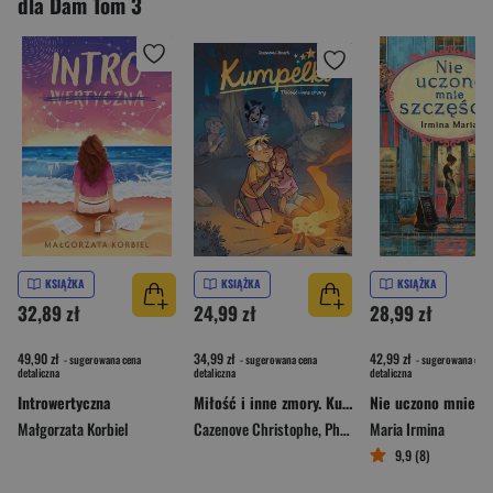
dla Dam Tom 3
KSIĄŻKA
KSIĄŻKA
KSIĄŻKA
32,89 zł
24,99 zł
28,99 zł
49,90 zł
34,99 zł
42,99 zł
- sugerowana cena
- sugerowana cena
- sugerowana cena
detaliczna
detaliczna
detaliczna
Introwertyczna
Miłość i inne zmory. Kumpelki. Tom 13
Małgorzata Korbiel
Cazenove Christophe
,
Philippe Fenech
Maria Irmina
9,9 (8)