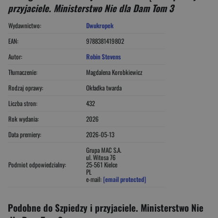
przyjaciele. Ministerstwo Nie dla Dam Tom 3
Wydawnictwo:
Dwukropek
EAN:
9788381419802
Autor:
Robin Stevens
Tłumaczenie:
Magdalena Korobkiewicz
Rodzaj oprawy:
Okładka twarda
Liczba stron:
432
Rok wydania:
2026
Data premiery:
2026-05-13
Grupa MAC S.A.
ul. Witosa 76
Podmiot odpowiedzialny:
25-561 Kielce
PL
e-mail:
[email protected]
Podobne do Szpiedzy i przyjaciele. Ministerstwo Nie