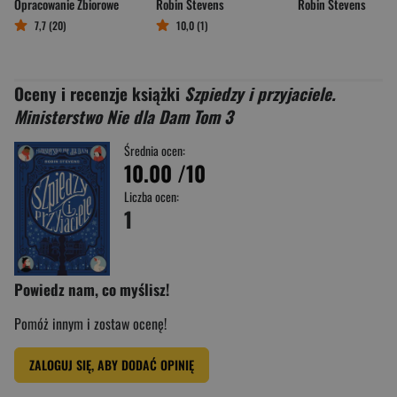
Opracowanie Zbiorowe
Robin Stevens
Robin Stevens
7,7 (20)
10,0 (1)
Oceny i recenzje książki
Szpiedzy i przyjaciele.
Ministerstwo Nie dla Dam Tom 3
Średnia ocen:
10.00
/10
Liczba ocen:
1
Powiedz nam, co myślisz!
Pomóż innym i zostaw ocenę!
ZALOGUJ SIĘ, ABY DODAĆ OPINIĘ