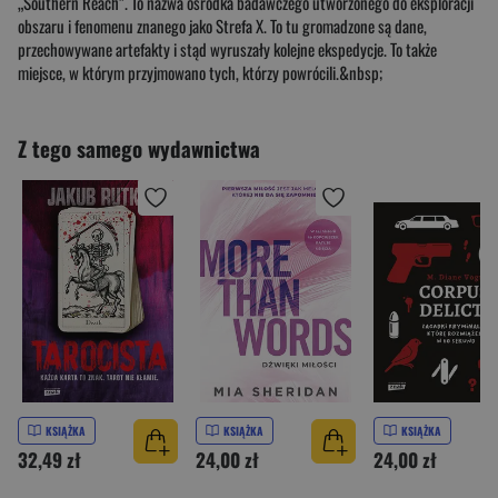
„Southern Reach”. To nazwa ośrodka badawczego utworzonego do eksploracji
obszaru i fenomenu znanego jako Strefa X. To tu gromadzone są dane,
przechowywane artefakty i stąd wyruszały kolejne ekspedycje. To także
miejsce, w którym przyjmowano tych, którzy powrócili.&nbsp;
Z tego samego wydawnictwa
KSIĄŻKA
KSIĄŻKA
KSIĄŻKA
32,49 zł
24,00 zł
24,00 zł