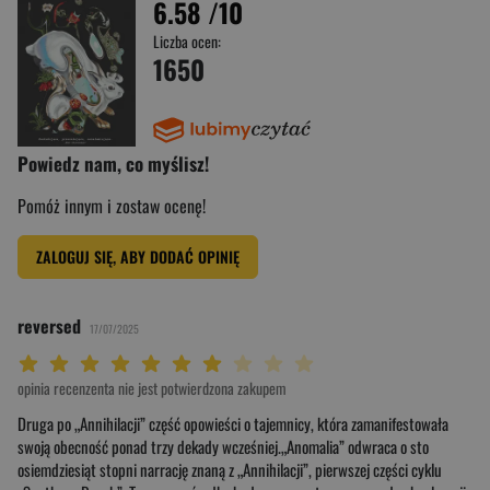
6.58
/10
Liczba ocen:
1650
Powiedz nam, co myślisz!
Pomóż innym i zostaw ocenę!
ZALOGUJ SIĘ, ABY DODAĆ OPINIĘ
reversed
17/07/2025
Twoja ocena: Beznadziejna 1/10"
Twoja ocena: Bardzo słaba 2/10"
Twoja ocena: Słaba 3/10"
Twoja ocena: Może być 4/10"
Twoja ocena: Przeciętna 5/10"
Twoja ocena: Dobra 6/10"
Twoja ocena: Bardzo dobra 7/10"
Twoja ocena: Rewelacyjna 8/10"
Twoja ocena: Wybitna 9/10"
Twoja ocena: Arcydzieło 10/10"
opinia recenzenta nie jest potwierdzona zakupem
Druga po „Annihilacji” część opowieści o tajemnicy, która zamanifestowała
swoją obecność ponad trzy dekady wcześniej.„Anomalia” odwraca o sto
osiemdziesiąt stopni narrację znaną z „Annihilacji”, pierwszej części cyklu