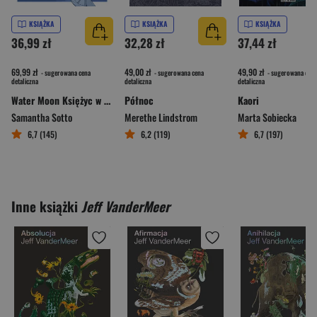
KSIĄŻKA
KSIĄŻKA
KSIĄŻKA
36,99 zł
32,28 zł
37,44 zł
69,99 zł
49,00 zł
49,90 zł
- sugerowana cena
- sugerowana cena
- sugerowana cena
detaliczna
detaliczna
detaliczna
Water Moon Księżyc w wodzie
Północ
Kaori
Samantha Sotto
Merethe Lindstrom
Marta Sobiecka
6,7 (145)
6,2 (119)
6,7 (197)
Inne książki
Jeff VanderMeer