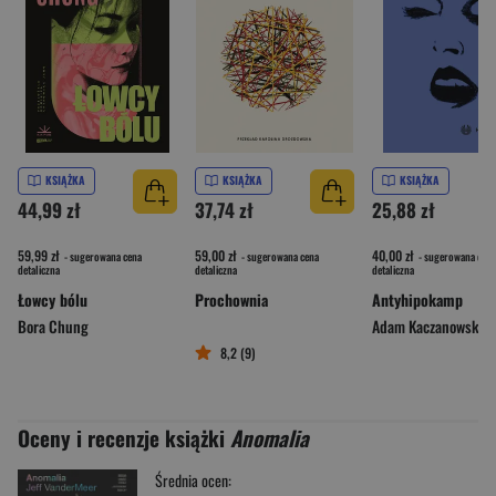
KSIĄŻKA
KSIĄŻKA
KSIĄŻKA
44,99 zł
37,74 zł
25,88 zł
59,99 zł
59,00 zł
40,00 zł
- sugerowana cena
- sugerowana cena
- sugerowana cena
detaliczna
detaliczna
detaliczna
Łowcy bólu
Prochownia
Antyhipokamp
Bora Chung
Adam Kaczanowski
8,2 (9)
Oceny i recenzje książki
Anomalia
Średnia ocen: