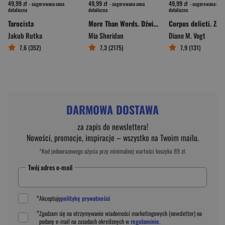
49,99 zł
49,99 zł
49,99 zł
- sugerowana cena
- sugerowana cena
- sugerowana cena
detaliczna
detaliczna
detaliczna
Tarocista
More Than Words. Dźwięki miłości
Jakub Rutka
Mia Sheridan
Diane M. Vogt
7,6 (352)
7,3 (2175)
7,9 (131)
DARMOWA DOSTAWA
za zapis do newslettera!
Nowości, promocje, inspiracje – wszystko na Twoim mailu.
*Kod jednorazowego użycia przy minimalnej wartości koszyka 89 zł.
Twój adres e-mail
*
Akceptuję
politykę prywatności
*
Zgadzam się na otrzymywanie wiadomości marketingowych (newsletter) na
podany
e-mail
na zasadach określonych w
regulaminie
.