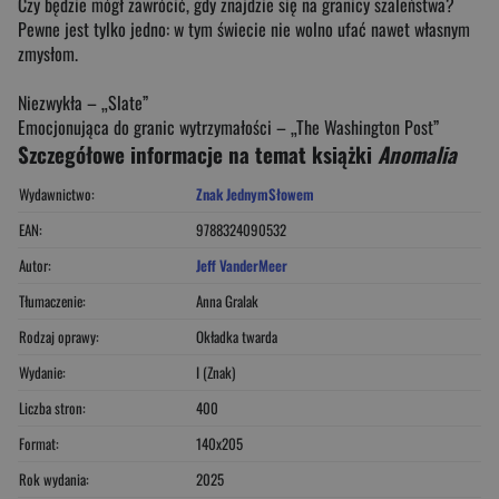
Czy będzie mógł zawrócić, gdy znajdzie się na granicy szaleństwa?
Pewne jest tylko jedno: w tym świecie nie wolno ufać nawet własnym
zmysłom.
Niezwykła – „Slate”
Emocjonująca do granic wytrzymałości – „The Washington Post”
Szczegółowe informacje na temat książki
Anomalia
Wydawnictwo:
Znak JednymSłowem
EAN:
9788324090532
Autor:
Jeff VanderMeer
Tłumaczenie:
Anna Gralak
Rodzaj oprawy:
Okładka twarda
Wydanie:
I (Znak)
Liczba stron:
400
Format:
140x205
Rok wydania:
2025