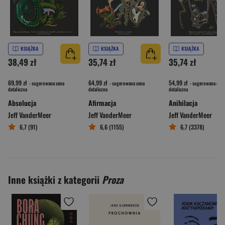
KSIĄŻKA
KSIĄŻKA
KSIĄŻKA
38,49 zł
35,74 zł
35,74 zł
69,99 zł
64,99 zł
54,99 zł
- sugerowana cena
- sugerowana cena
- sugerowana cena
detaliczna
detaliczna
detaliczna
Absolucja
Afirmacja
Anihilacja
Jeff VanderMeer
Jeff VanderMeer
Jeff VanderMeer
6,7 (91)
6,6 (1155)
6,7 (3378)
Inne książki z kategorii
Proza