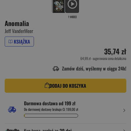
1 WIDEO
Anomalia
Jeff VanderMeer
KSIĄŻKA
35,74 zł
64,99 zł
- sugerowana cena detaliczna
Zamów dziś, wyślemy w ciągu 24h!
DODAJ DO KOSZYKA
Darmowa dostawa od 199 zł
Do darmowej dostawy brakuje Ci 199,00 zł
Kup teraz, zapłać za
30 dni