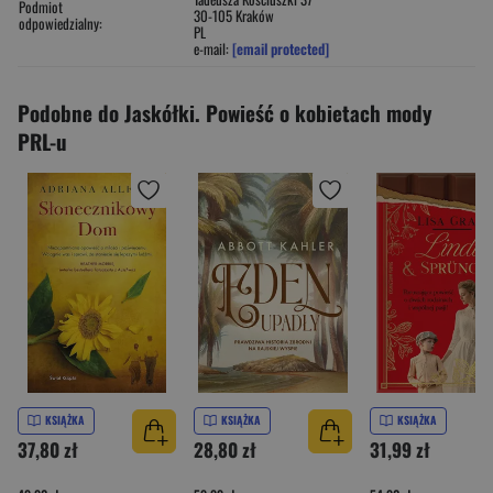
Podmiot
30-105 Kraków
odpowiedzialny:
PL
e-mail:
[email protected]
Podobne do Jaskółki. Powieść o kobietach mody
PRL-u
KSIĄŻKA
KSIĄŻKA
KSIĄŻKA
37,80 zł
28,80 zł
31,99 zł