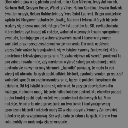
Obok nich pojawia się plejada postaci, m.in.: Kaja Mirecka, Jerzy Antkowiak,
Barbara Hoff, Grażyna Hasse, Wioletta Villas, Halina Kunicka, Urszula Dudziak,
Ewa Demarczyk, Helena Rubinstein czy Yves Saint Laurent. Droga umiejętnie
wplata też fikcyjnych bohaterów, Jowitę, Marcina i Tytusa, których historie
zrodziły się z losów modelek, fotografów i studentów lat 60, czyli pokolenia,
które chciało żyć inaczej niż rodzice, wolne od wojennych traum, spragnione
swobody, buntującego się wobec sztywnych zasad i konserwatywnych
wartości, pragnącego zrealizować swoje marzenia. Dla mnie osobiście
szczególnie ważne było pojawienie się w książce Xymeny Zaniewskiej, którą
pamiętam z telewizyjnego programu "Stawka większa niż szycie", ponieważ to
ona zainspirowała mnie, gdy musiałam wybrać szkołę po nieudanej próbie
dostania się na wymarzony kierunek. „Jaskółki” pokazują, że moda to coś
więcej niż ubrania. To język epoki, odbicie historii, symbol przemian, przestrzeń
wolności, sposób na przekraczanie granic, łączenie pokoleń i inspiracja do
działania. Od tej książki trudno się oderwać. To pozycja obowiązkowa dla
każdego, kto kocha modę, historię i silne kobiece postaci, kto chciałby poczuć
ducha tamtej epoki, bądź wrócić wspomnieniami do dawnych lat. Mam
nadzieję, że autorka nie poprzestanie na tym tomie i kontynując swoją
opowieść o historii i ludziach mody XX wieku, uczyni z Xymeny Zaniewskiej
bohaterkę pierwszoplanową. Bez wątpienia to jedna z książek, które w tym
roku zrobiły na mnie największe wrażenie.