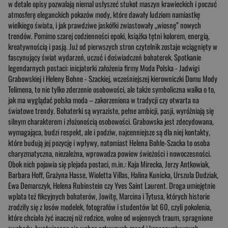
w detale opisy pozwalają niemal usłyszeć stukot maszyn krawieckich i poczuć
atmosferę eleganckich pokazów mody, które dawały ludziom namiastkę
wielkiego świata, i jak prawdziwe jaskółki zwiastowały „wiosnę” nowych
trendów. Pomimo szarej codzienności epoki, książka tętni kolorem, energią,
kreatywnością i pasją. Już od pierwszych stron czytelnik zostaje wciągnięty w
fascynujący świat wydarzeń, uczuć i doświadczeń bohaterek. Spotkanie
legendarnych postaci: inicjatorki założenia firmy Moda Polska - Jadwigi
Grabowskiej i Heleny Bohne - Szackiej, wcześniejszej kierowniczki Domu Mody
Telimena, to nie tylko zderzenie osobowości, ale także symboliczna walka o to,
jak ma wyglądać polska moda – zakorzeniona w tradycji czy otwarta na
światowe trendy. Bohaterki są wyraziste, pełne ambicji, pasji, wyróżniają się
silnym charakterem i złożonością osobowości. Grabowska jest zdecydowana,
wymagająca, budzi respekt, ale i podziw, najcenniejsze są dla niej kontakty,
które budują jej pozycję i wpływy, natomiast Helena Bohle-Szacka to osoba
charyzmatyczna, niezależna, wprowadza powiew świeżości i nowoczesności.
Obok nich pojawia się plejada postaci, m.in.: Kaja Mirecka, Jerzy Antkowiak,
Barbara Hoff, Grażyna Hasse, Wioletta Villas, Halina Kunicka, Urszula Dudziak,
Ewa Demarczyk, Helena Rubinstein czy Yves Saint Laurent. Droga umiejętnie
wplata też fikcyjnych bohaterów, Jowitę, Marcina i Tytusa, których historie
zrodziły się z losów modelek, fotografów i studentów lat 60, czyli pokolenia,
które chciało żyć inaczej niż rodzice, wolne od wojennych traum, spragnione