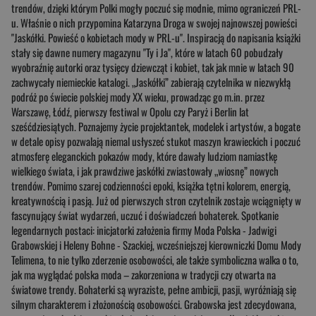
trendów, dzięki którym Polki mogły poczuć się modnie, mimo ograniczeń PRL-
u. Właśnie o nich przypomina Katarzyna Droga w swojej najnowszej powieści
"Jaskółki. Powieść o kobietach mody w PRL-u". Inspiracją do napisania książki
stały się dawne numery magazynu "Ty i Ja", które w latach 60 pobudzały
wyobraźnię autorki oraz tysięcy dziewcząt i kobiet, tak jak mnie w latach 90
zachwycały niemieckie katalogi. „Jaskółki” zabierają czytelnika w niezwykłą
podróż po świecie polskiej mody XX wieku, prowadząc go m.in. przez
Warszawę, Łódź, pierwszy festiwal w Opolu czy Paryż i Berlin lat
sześćdziesiątych. Poznajemy życie projektantek, modelek i artystów, a bogate
w detale opisy pozwalają niemal usłyszeć stukot maszyn krawieckich i poczuć
atmosferę eleganckich pokazów mody, które dawały ludziom namiastkę
wielkiego świata, i jak prawdziwe jaskółki zwiastowały „wiosnę” nowych
trendów. Pomimo szarej codzienności epoki, książka tętni kolorem, energią,
kreatywnością i pasją. Już od pierwszych stron czytelnik zostaje wciągnięty w
fascynujący świat wydarzeń, uczuć i doświadczeń bohaterek. Spotkanie
legendarnych postaci: inicjatorki założenia firmy Moda Polska - Jadwigi
Grabowskiej i Heleny Bohne - Szackiej, wcześniejszej kierowniczki Domu Mody
Telimena, to nie tylko zderzenie osobowości, ale także symboliczna walka o to,
jak ma wyglądać polska moda – zakorzeniona w tradycji czy otwarta na
światowe trendy. Bohaterki są wyraziste, pełne ambicji, pasji, wyróżniają się
silnym charakterem i złożonością osobowości. Grabowska jest zdecydowana,