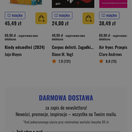
KSIĄŻKA
KSIĄŻKA
KSIĄŻKA
45,49 zł
24,00 zł
38,49 zł
69,99 zł
49,99 zł
69,99 zł
- sugerowana cena
- sugerowana cena
- sugerowana cena
detaliczna
detaliczna
detaliczna
Kiedy odszedłeś (2024)
Corpus delicti. Zagadki kryminalne, które rozwiążesz w 60 sekund
Jojo Moyes
Diane M. Vogt
Clare Andrews
7,9 (131)
8,8 (15)
DARMOWA DOSTAWA
za zapis do newslettera!
Nowości, promocje, inspiracje – wszystko na Twoim mailu.
*Kod jednorazowego użycia przy minimalnej wartości koszyka 89 zł.
Twój adres e-mail