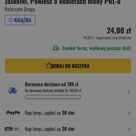
Jaskółki. Powieść o kobietach mody PRL-u
Katarzyna Droga
KSIĄŻKA
24,00 zł
49,99 zł
- sugerowana cena detaliczna
Zamów teraz, wyślemy jeszcze dziś!
DODAJ DO KOSZYKA
Darmowa dostawa od 199 zł
Do darmowej dostawy brakuje Ci 199,00 zł
Kup teraz, zapłać za
30 dni
Kup teraz, zapłać za
30 dni