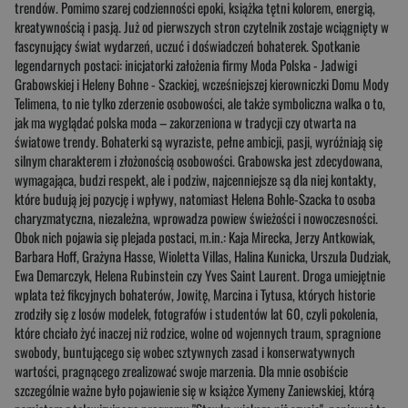
trendów. Pomimo szarej codzienności epoki, książka tętni kolorem, energią,
kreatywnością i pasją. Już od pierwszych stron czytelnik zostaje wciągnięty w
fascynujący świat wydarzeń, uczuć i doświadczeń bohaterek. Spotkanie
legendarnych postaci: inicjatorki założenia firmy Moda Polska - Jadwigi
Grabowskiej i Heleny Bohne - Szackiej, wcześniejszej kierowniczki Domu Mody
Telimena, to nie tylko zderzenie osobowości, ale także symboliczna walka o to,
jak ma wyglądać polska moda – zakorzeniona w tradycji czy otwarta na
światowe trendy. Bohaterki są wyraziste, pełne ambicji, pasji, wyróżniają się
silnym charakterem i złożonością osobowości. Grabowska jest zdecydowana,
wymagająca, budzi respekt, ale i podziw, najcenniejsze są dla niej kontakty,
które budują jej pozycję i wpływy, natomiast Helena Bohle-Szacka to osoba
charyzmatyczna, niezależna, wprowadza powiew świeżości i nowoczesności.
Obok nich pojawia się plejada postaci, m.in.: Kaja Mirecka, Jerzy Antkowiak,
Barbara Hoff, Grażyna Hasse, Wioletta Villas, Halina Kunicka, Urszula Dudziak,
Ewa Demarczyk, Helena Rubinstein czy Yves Saint Laurent. Droga umiejętnie
wplata też fikcyjnych bohaterów, Jowitę, Marcina i Tytusa, których historie
zrodziły się z losów modelek, fotografów i studentów lat 60, czyli pokolenia,
które chciało żyć inaczej niż rodzice, wolne od wojennych traum, spragnione
swobody, buntującego się wobec sztywnych zasad i konserwatywnych
wartości, pragnącego zrealizować swoje marzenia. Dla mnie osobiście
szczególnie ważne było pojawienie się w książce Xymeny Zaniewskiej, którą