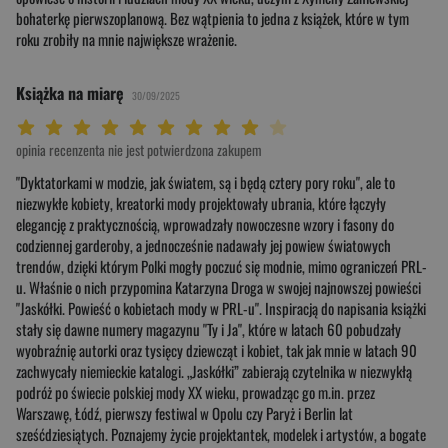
bohaterkę pierwszoplanową. Bez wątpienia to jedna z książek, które w tym
roku zrobiły na mnie największe wrażenie.
Książka na miarę
30/09/2025
Twoja ocena: Beznadziejna 1/10"
Twoja ocena: Bardzo słaba 2/10"
Twoja ocena: Słaba 3/10"
Twoja ocena: Może być 4/10"
Twoja ocena: Przeciętna 5/10"
Twoja ocena: Dobra 6/10"
Twoja ocena: Bardzo dobra 7/10"
Twoja ocena: Rewelacyjna 8/10"
Twoja ocena: Wybitna 9/10"
Twoja ocena: Arcydzieło 10/10"
opinia recenzenta nie jest potwierdzona zakupem
"Dyktatorkami w modzie, jak światem, są i będą cztery pory roku", ale to
niezwykłe kobiety, kreatorki mody projektowały ubrania, które łączyły
elegancję z praktycznością, wprowadzały nowoczesne wzory i fasony do
codziennej garderoby, a jednocześnie nadawały jej powiew światowych
trendów, dzięki którym Polki mogły poczuć się modnie, mimo ograniczeń PRL-
u. Właśnie o nich przypomina Katarzyna Droga w swojej najnowszej powieści
"Jaskółki. Powieść o kobietach mody w PRL-u". Inspiracją do napisania książki
stały się dawne numery magazynu "Ty i Ja", które w latach 60 pobudzały
wyobraźnię autorki oraz tysięcy dziewcząt i kobiet, tak jak mnie w latach 90
zachwycały niemieckie katalogi. „Jaskółki” zabierają czytelnika w niezwykłą
podróż po świecie polskiej mody XX wieku, prowadząc go m.in. przez
Warszawę, Łódź, pierwszy festiwal w Opolu czy Paryż i Berlin lat
sześćdziesiątych. Poznajemy życie projektantek, modelek i artystów, a bogate