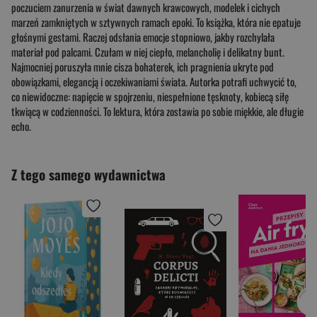
poczuciem zanurzenia w świat dawnych krawcowych, modelek i cichych
marzeń zamkniętych w sztywnych ramach epoki. To książka, która nie epatuje
głośnymi gestami. Raczej odsłania emocje stopniowo, jakby rozchylała
materiał pod palcami. Czułam w niej ciepło, melancholię i delikatny bunt.
Najmocniej poruszyła mnie cisza bohaterek, ich pragnienia ukryte pod
obowiązkami, elegancją i oczekiwaniami świata. Autorka potrafi uchwycić to,
co niewidoczne: napięcie w spojrzeniu, niespełnione tęsknoty, kobiecą siłę
tkwiącą w codzienności. To lektura, która zostawia po sobie miękkie, ale długie
echo.
Z tego samego wydawnictwa