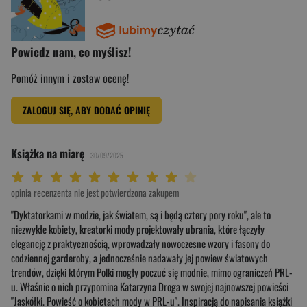
Powiedz nam, co myślisz!
Pomóż innym i zostaw ocenę!
ZALOGUJ SIĘ, ABY DODAĆ OPINIĘ
Książka na miarę
30/09/2025
Twoja ocena: Beznadziejna 1/10"
Twoja ocena: Bardzo słaba 2/10"
Twoja ocena: Słaba 3/10"
Twoja ocena: Może być 4/10"
Twoja ocena: Przeciętna 5/10"
Twoja ocena: Dobra 6/10"
Twoja ocena: Bardzo dobra 7/10"
Twoja ocena: Rewelacyjna 8/10"
Twoja ocena: Wybitna 9/10"
Twoja ocena: Arcydzieło 10/10"
opinia recenzenta nie jest potwierdzona zakupem
"Dyktatorkami w modzie, jak światem, są i będą cztery pory roku", ale to
niezwykłe kobiety, kreatorki mody projektowały ubrania, które łączyły
elegancję z praktycznością, wprowadzały nowoczesne wzory i fasony do
codziennej garderoby, a jednocześnie nadawały jej powiew światowych
trendów, dzięki którym Polki mogły poczuć się modnie, mimo ograniczeń PRL-
u. Właśnie o nich przypomina Katarzyna Droga w swojej najnowszej powieści
"Jaskółki. Powieść o kobietach mody w PRL-u". Inspiracją do napisania książki