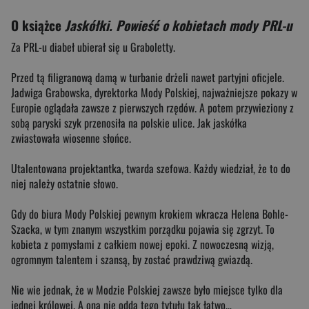
O książce
Jaskółki. Powieść o kobietach mody PRL-u
Za PRL-u diabeł ubierał się u Graboletty.
Przed tą filigranową damą w turbanie drżeli nawet partyjni oficjele.
Jadwiga Grabowska, dyrektorka Mody Polskiej, najważniejsze pokazy w
Europie oglądała zawsze z pierwszych rzędów. A potem przywieziony z
sobą paryski szyk przenosiła na polskie ulice. Jak jaskółka
zwiastowała wiosenne słońce.
Utalentowana projektantka, twarda szefowa. Każdy wiedział, że to do
niej należy ostatnie słowo.
Gdy do biura Mody Polskiej pewnym krokiem wkracza Helena Bohle-
Szacka, w tym znanym wszystkim porządku pojawia się zgrzyt. To
kobieta z pomysłami z całkiem nowej epoki. Z nowoczesną wizją,
ogromnym talentem i szansą, by zostać prawdziwą gwiazdą.
Nie wie jednak, że w Modzie Polskiej zawsze było miejsce tylko dla
jednej królowej. A ona nie odda tego tytułu tak łatwo…