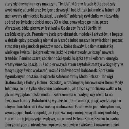
stały się dawne numery magazynu "Ty i Ja", które w latach 60 pobudzały
wyobraźnię autorki oraz tysięcy dziewcząt i kobiet, tak jak mnie w latach 90
zachwycały niemieckie katalogi. „Jaskółki” zabierają czytelnika w niezwykłą
podróż po świecie polskiej mody XX wieku, prowadząc go m.in. przez
Warszawę, Łódź, pierwszy festiwal w Opolu czy Paryż i Berlin lat
sześćdziesiątych. Poznajemy życie projektantek, modelek i artystów, a bogate
w detale opisy pozwalają niemal usłyszeć stukot maszyn krawieckich i poczuć
atmosferę eleganckich pokazów mody, które dawały ludziom namiastkę
wielkiego świata, i jak prawdziwe jaskółki zwiastowały „wiosnę” nowych
trendów. Pomimo szarej codzienności epoki, książka tętni kolorem, energią,
kreatywnością i pasją. Już od pierwszych stron czytelnik zostaje wciągnięty w
fascynujący świat wydarzeń, uczuć i doświadczeń bohaterek. Spotkanie
legendarnych postaci: inicjatorki założenia firmy Moda Polska - Jadwigi
Grabowskiej i Heleny Bohne - Szackiej, wcześniejszej kierowniczki Domu Mody
Telimena, to nie tylko zderzenie osobowości, ale także symboliczna walka o to,
jak ma wyglądać polska moda – zakorzeniona w tradycji czy otwarta na
światowe trendy. Bohaterki są wyraziste, pełne ambicji, pasji, wyróżniają się
silnym charakterem i złożonością osobowości. Grabowska jest zdecydowana,
wymagająca, budzi respekt, ale i podziw, najcenniejsze są dla niej kontakty,
które budują jej pozycję i wpływy, natomiast Helena Bohle-Szacka to osoba
charyzmatyczna, niezależna, wprowadza powiew świeżości i nowoczesności.