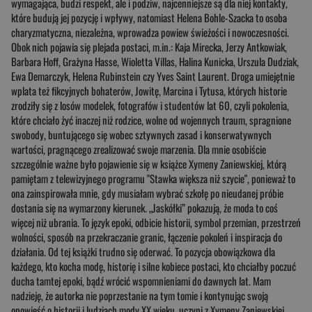
wymagająca, budzi respekt, ale i podziw, najcenniejsze są dla niej kontakty,
które budują jej pozycję i wpływy, natomiast Helena Bohle-Szacka to osoba
charyzmatyczna, niezależna, wprowadza powiew świeżości i nowoczesności.
Obok nich pojawia się plejada postaci, m.in.: Kaja Mirecka, Jerzy Antkowiak,
Barbara Hoff, Grażyna Hasse, Wioletta Villas, Halina Kunicka, Urszula Dudziak,
Ewa Demarczyk, Helena Rubinstein czy Yves Saint Laurent. Droga umiejętnie
wplata też fikcyjnych bohaterów, Jowitę, Marcina i Tytusa, których historie
zrodziły się z losów modelek, fotografów i studentów lat 60, czyli pokolenia,
które chciało żyć inaczej niż rodzice, wolne od wojennych traum, spragnione
swobody, buntującego się wobec sztywnych zasad i konserwatywnych
wartości, pragnącego zrealizować swoje marzenia. Dla mnie osobiście
szczególnie ważne było pojawienie się w książce Xymeny Zaniewskiej, którą
pamiętam z telewizyjnego programu "Stawka większa niż szycie", ponieważ to
ona zainspirowała mnie, gdy musiałam wybrać szkołę po nieudanej próbie
dostania się na wymarzony kierunek. „Jaskółki” pokazują, że moda to coś
więcej niż ubrania. To język epoki, odbicie historii, symbol przemian, przestrzeń
wolności, sposób na przekraczanie granic, łączenie pokoleń i inspiracja do
działania. Od tej książki trudno się oderwać. To pozycja obowiązkowa dla
każdego, kto kocha modę, historię i silne kobiece postaci, kto chciałby poczuć
ducha tamtej epoki, bądź wrócić wspomnieniami do dawnych lat. Mam
nadzieję, że autorka nie poprzestanie na tym tomie i kontynując swoją
opowieść o historii i ludziach mody XX wieku, uczyni z Xymeny Zaniewskiej