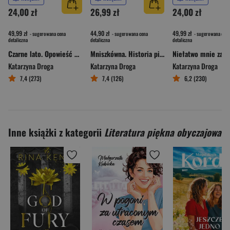
24,00 zł
26,99 zł
24,00 zł
49,99 zł
44,90 zł
49,99 zł
- sugerowana cena
- sugerowana cena
- sugerowana cena
detaliczna
detaliczna
detaliczna
Czarne lato. Opowieść o miłości i śmierci w czasie epidemii ospy we Wrocławiu
Mniszkówna. Historia pisarki, która wzruszyła miliony serc
Katarzyna Droga
Katarzyna Droga
Katarzyna Droga
7,4 (273)
7,4 (126)
6,2 (230)
Inne książki z kategorii
Literatura piękna obyczajowa