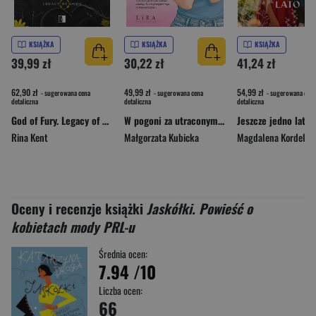
KSIĄŻKA
KSIĄŻKA
KSIĄŻKA
39,99 zł
30,22 zł
41,24 zł
62,90 zł
49,99 zł
54,99 zł
- sugerowana cena
- sugerowana cena
- sugerowana cena
detaliczna
detaliczna
detaliczna
God of Fury. Legacy of Gods Tom 5
W pogoni za utraconym czasem
Jeszcze jedno lato
Rina Kent
Małgorzata Kubicka
Magdalena Kordel
Oceny i recenzje książki
Jaskółki. Powieść o
kobietach mody PRL-u
Średnia ocen:
7.94
/10
Liczba ocen:
66