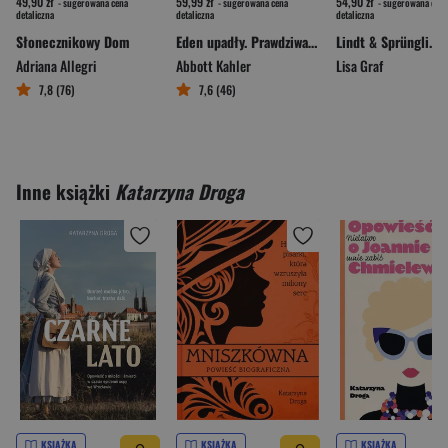
49,90 zł
59,99 zł
54,90 zł
- sugerowana cena
- sugerowana cena
- sugerowana cena
detaliczna
detaliczna
detaliczna
Słonecznikowy Dom
Eden upadły. Prawdziwa historia zbrodni na rajskiej wyspie
Adriana Allegri
Abbott Kahler
Lisa Graf
7,8 (76)
7,6 (46)
Inne książki
Katarzyna Droga
KSIĄŻKA
KSIĄŻKA
KSIĄŻKA