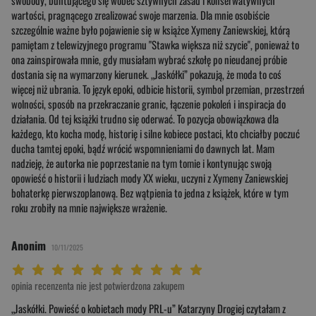
swobody, buntującego się wobec sztywnych zasad i konserwatywnych
wartości, pragnącego zrealizować swoje marzenia. Dla mnie osobiście
szczególnie ważne było pojawienie się w książce Xymeny Zaniewskiej, którą
pamiętam z telewizyjnego programu "Stawka większa niż szycie", ponieważ to
ona zainspirowała mnie, gdy musiałam wybrać szkołę po nieudanej próbie
dostania się na wymarzony kierunek. „Jaskółki” pokazują, że moda to coś
więcej niż ubrania. To język epoki, odbicie historii, symbol przemian, przestrzeń
wolności, sposób na przekraczanie granic, łączenie pokoleń i inspiracja do
działania. Od tej książki trudno się oderwać. To pozycja obowiązkowa dla
każdego, kto kocha modę, historię i silne kobiece postaci, kto chciałby poczuć
ducha tamtej epoki, bądź wrócić wspomnieniami do dawnych lat. Mam
nadzieję, że autorka nie poprzestanie na tym tomie i kontynując swoją
opowieść o historii i ludziach mody XX wieku, uczyni z Xymeny Zaniewskiej
bohaterkę pierwszoplanową. Bez wątpienia to jedna z książek, które w tym
roku zrobiły na mnie największe wrażenie.
Anonim
10/11/2025
Twoja ocena: Beznadziejna 1/10"
Twoja ocena: Bardzo słaba 2/10"
Twoja ocena: Słaba 3/10"
Twoja ocena: Może być 4/10"
Twoja ocena: Przeciętna 5/10"
Twoja ocena: Dobra 6/10"
Twoja ocena: Bardzo dobra 7/10"
Twoja ocena: Rewelacyjna 8/10"
Twoja ocena: Wybitna 9/10"
Twoja ocena: Arcydzieło 10/10"
opinia recenzenta nie jest potwierdzona zakupem
„Jaskółki. Powieść o kobietach mody PRL-u” Katarzyny Drogiej czytałam z