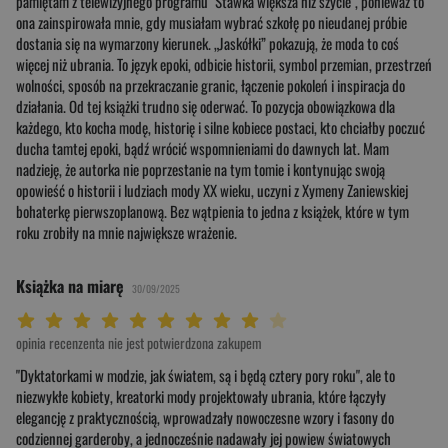
pamiętam z telewizyjnego programu "Stawka większa niż szycie", ponieważ to
ona zainspirowała mnie, gdy musiałam wybrać szkołę po nieudanej próbie
dostania się na wymarzony kierunek. „Jaskółki” pokazują, że moda to coś
więcej niż ubrania. To język epoki, odbicie historii, symbol przemian, przestrzeń
wolności, sposób na przekraczanie granic, łączenie pokoleń i inspiracja do
działania. Od tej książki trudno się oderwać. To pozycja obowiązkowa dla
każdego, kto kocha modę, historię i silne kobiece postaci, kto chciałby poczuć
ducha tamtej epoki, bądź wrócić wspomnieniami do dawnych lat. Mam
nadzieję, że autorka nie poprzestanie na tym tomie i kontynując swoją
opowieść o historii i ludziach mody XX wieku, uczyni z Xymeny Zaniewskiej
bohaterkę pierwszoplanową. Bez wątpienia to jedna z książek, które w tym
roku zrobiły na mnie największe wrażenie.
Książka na miarę
30/09/2025
Twoja ocena: Beznadziejna 1/10"
Twoja ocena: Bardzo słaba 2/10"
Twoja ocena: Słaba 3/10"
Twoja ocena: Może być 4/10"
Twoja ocena: Przeciętna 5/10"
Twoja ocena: Dobra 6/10"
Twoja ocena: Bardzo dobra 7/10"
Twoja ocena: Rewelacyjna 8/10"
Twoja ocena: Wybitna 9/10"
Twoja ocena: Arcydzieło 10/10"
opinia recenzenta nie jest potwierdzona zakupem
"Dyktatorkami w modzie, jak światem, są i będą cztery pory roku", ale to
niezwykłe kobiety, kreatorki mody projektowały ubrania, które łączyły
elegancję z praktycznością, wprowadzały nowoczesne wzory i fasony do
codziennej garderoby, a jednocześnie nadawały jej powiew światowych