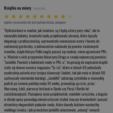
Książka na miarę
30/09/2025
Twoja ocena: Beznadziejna 1/10"
Twoja ocena: Bardzo słaba 2/10"
Twoja ocena: Słaba 3/10"
Twoja ocena: Może być 4/10"
Twoja ocena: Przeciętna 5/10"
Twoja ocena: Dobra 6/10"
Twoja ocena: Bardzo dobra 7/10"
Twoja ocena: Rewelacyjna 8/10"
Twoja ocena: Wybitna 9/10"
Twoja ocena: Arcydzieło 10/10"
opinia recenzenta nie jest potwierdzona zakupem
"Dyktatorkami w modzie, jak światem, są i będą cztery pory roku", ale to
niezwykłe kobiety, kreatorki mody projektowały ubrania, które łączyły
elegancję z praktycznością, wprowadzały nowoczesne wzory i fasony do
codziennej garderoby, a jednocześnie nadawały jej powiew światowych
trendów, dzięki którym Polki mogły poczuć się modnie, mimo ograniczeń PRL-
u. Właśnie o nich przypomina Katarzyna Droga w swojej najnowszej powieści
"Jaskółki. Powieść o kobietach mody w PRL-u". Inspiracją do napisania książki
stały się dawne numery magazynu "Ty i Ja", które w latach 60 pobudzały
wyobraźnię autorki oraz tysięcy dziewcząt i kobiet, tak jak mnie w latach 90
zachwycały niemieckie katalogi. „Jaskółki” zabierają czytelnika w niezwykłą
podróż po świecie polskiej mody XX wieku, prowadząc go m.in. przez
Warszawę, Łódź, pierwszy festiwal w Opolu czy Paryż i Berlin lat
sześćdziesiątych. Poznajemy życie projektantek, modelek i artystów, a bogate
w detale opisy pozwalają niemal usłyszeć stukot maszyn krawieckich i poczuć
atmosferę eleganckich pokazów mody, które dawały ludziom namiastkę
wielkiego świata, i jak prawdziwe jaskółki zwiastowały „wiosnę” nowych