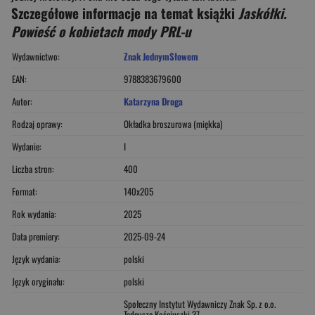
Szczegółowe informacje na temat książki
Jaskółki.
Powieść o kobietach mody PRL-u
Wydawnictwo:
Znak JednymSłowem
EAN:
9788383679600
Autor:
Katarzyna Droga
Rodzaj oprawy:
Okładka broszurowa (miękka)
Wydanie:
I
Liczba stron:
400
Format:
140x205
Rok wydania:
2025
Data premiery:
2025-09-24
Język wydania:
polski
Język oryginału:
polski
Społeczny Instytut Wydawniczy Znak Sp. z o.o.
Tadeusza Kościuszki 37