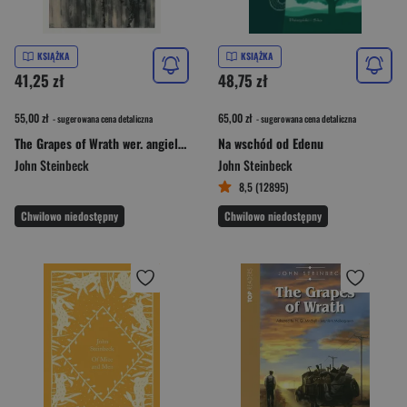
KSIĄŻKA
KSIĄŻKA
41,25 zł
48,75 zł
55,00 zł
65,00 zł
- sugerowana cena detaliczna
- sugerowana cena detaliczna
The Grapes of Wrath wer. angielska
Na wschód od Edenu
John Steinbeck
John Steinbeck
8,5 (12895)
Chwilowo niedostępny
Chwilowo niedostępny