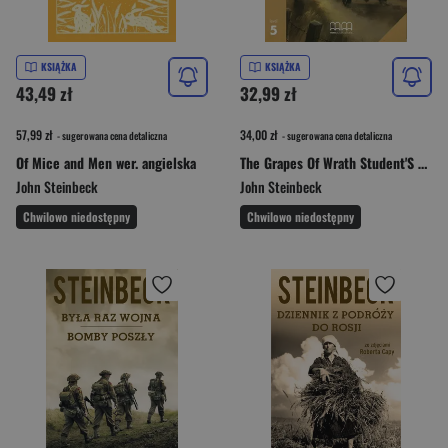
KSIĄŻKA
KSIĄŻKA
43,49 zł
32,99 zł
57,99 zł
34,00 zł
- sugerowana cena detaliczna
- sugerowana cena detaliczna
Of Mice and Men wer. angielska
The Grapes Of Wrath Student'S Pack (With CD+Glossary)
John Steinbeck
John Steinbeck
Chwilowo niedostępny
Chwilowo niedostępny