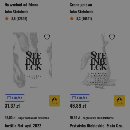
Na wschód od Edenu
Grona gniewu
John Steinbeck
John Steinbeck
8,5 (12895)
8,3 (10541)
KSIĄŻKA
KSIĄŻKA
31,37 zł
46,89 zł
45,00 zł
79,99 zł
- sugerowana cena detaliczna
- sugerowana cena detaliczna
Tortilla Flat wyd. 2022
Pastwiska Niebieskie. Złota Czara. Nieznanemu bogu