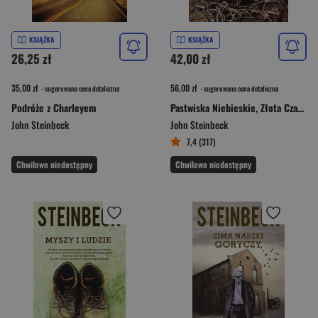
KSIĄŻKA
KSIĄŻKA
26,25 zł
42,00 zł
35,00 zł
56,00 zł
- sugerowana cena detaliczna
- sugerowana cena detaliczna
Podróże z Charleyem
Pastwiska Niebieskie, Złota Czara, Nieznanemu bogu
John Steinbeck
John Steinbeck
7,4 (317)
Chwilowo niedostępny
Chwilowo niedostępny