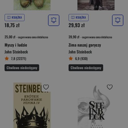
KSIĄŻKA
KSIĄŻKA
18,75 zł
29,93 zł
25,00 zł
39,90 zł
- sugerowana cena detaliczna
- sugerowana cena detaliczna
Myszy i ludzie
Zima naszej goryczy
John Steinbeck
John Steinbeck
7,8 (22271)
6,9 (930)
Chwilowo niedostępny
Chwilowo niedostępny