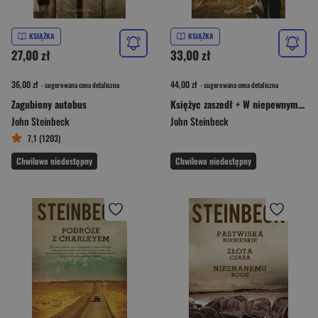
KSIĄŻKA
KSIĄŻKA
27,00 zł
33,00 zł
36,00 zł
44,00 zł
- sugerowana cena detaliczna
- sugerowana cena detaliczna
Zagubiony autobus
Księżyc zaszedł + W niepewnym boju. Pakiet
John Steinbeck
John Steinbeck
7,1 (1203)
Chwilowo niedostępny
Chwilowo niedostępny