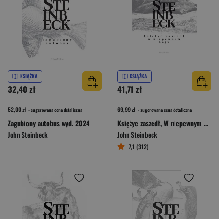
KSIĄŻKA
KSIĄŻKA
32,40 zł
41,71 zł
52,00 zł
69,99 zł
- sugerowana cena detaliczna
- sugerowana cena detaliczna
Zagubiony autobus wyd. 2024
Księżyc zaszedł, W niepewnym boju
John Steinbeck
John Steinbeck
7,1 (312)