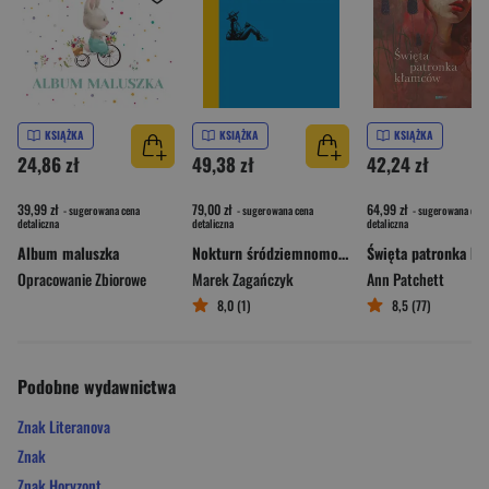
KSIĄŻKA
KSIĄŻKA
KSIĄŻKA
24,86 zł
49,38 zł
42,24 zł
39,99 zł
79,00 zł
64,99 zł
- sugerowana cena
- sugerowana cena
- sugerowana cena
detaliczna
detaliczna
detaliczna
Album maluszka
Nokturn śródziemnomorski
Opracowanie Zbiorowe
Marek Zagańczyk
Ann Patchett
8,0 (1)
8,5 (77)
Podobne wydawnictwa
Znak Literanova
Znak
Znak Horyzont