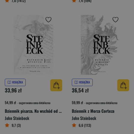
7,0 (1412)
7,4 (594)
KSIĄŻKA
KSIĄŻKA
33,96 zł
36,54 zł
54,99 zł
59,99 zł
- sugerowana cena detaliczna
- sugerowana cena detaliczna
Dziennik pisarza. Na wschód od Edenu w osobistych zapiskach
Dziennik z Morza Corteza
John Steinbeck
John Steinbeck
9,7 (3)
6,6 (113)