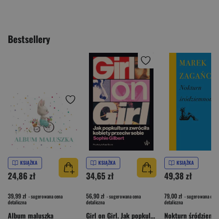
Bestsellery
KSIĄŻKA
KSIĄŻKA
KSIĄŻKA
24,86 zł
34,65 zł
49,38 zł
39,99 zł
56,90 zł
79,00 zł
- sugerowana cena
- sugerowana cena
- sugerowana cena
detaliczna
detaliczna
detaliczna
Album maluszka
Girl on Girl. Jak popkultura zwróciła kobiety przeciw sobie