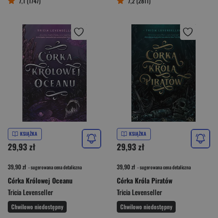
7,1 (1747)
7,2 (2811)
KSIĄŻKA
KSIĄŻKA
29,93 zł
29,93 zł
39,90 zł
39,90 zł
- sugerowana cena detaliczna
- sugerowana cena detaliczna
Córka Królowej Oceanu
Córka Króla Piratów
Tricia Levenseller
Tricia Levenseller
Chwilowo niedostępny
Chwilowo niedostępny