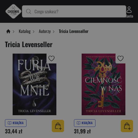
Czego szukasz?
Konto
Katalog
Autorzy
Tricia Levenseller
Tricia Levenseller
KSIĄŻKA
KSIĄŻKA
33,44 zł
31,99 zł