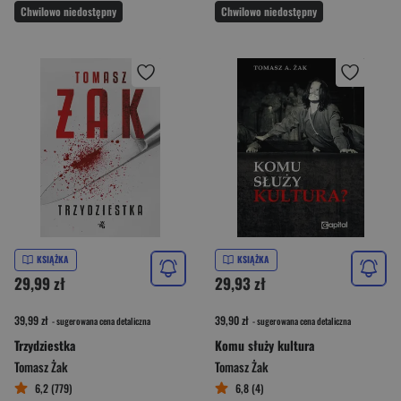
Chwilowo niedostępny
Chwilowo niedostępny
KSIĄŻKA
KSIĄŻKA
29,99 zł
29,93 zł
39,99 zł
39,90 zł
- sugerowana cena detaliczna
- sugerowana cena detaliczna
Trzydziestka
Komu służy kultura
Tomasz Żak
Tomasz Żak
6,2 (779)
6,8 (4)