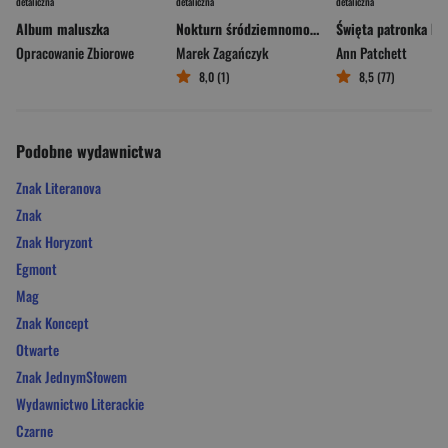
detaliczna
detaliczna
detaliczna
Album maluszka
Nokturn śródziemnomorski
Opracowanie Zbiorowe
Marek Zagańczyk
Ann Patchett
8,0 (1)
8,5 (77)
Podobne wydawnictwa
Znak Literanova
Znak
Znak Horyzont
Egmont
Mag
Znak Koncept
Otwarte
Znak JednymSłowem
Wydawnictwo Literackie
Czarne