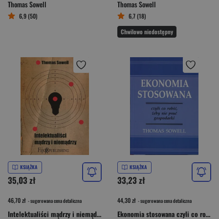
Thomas Sowell
Thomas Sowell
6,9 (50)
6,7 (18)
Chwilowo niedostępny
KSIĄŻKA
KSIĄŻKA
35,03 zł
33,23 zł
46,70 zł
44,30 zł
- sugerowana cena detaliczna
- sugerowana cena detaliczna
Intelektualiści mądrzy i niemądrzy
Ekonomia stosowana czyli co robić, żeby nie psuć gospodarki