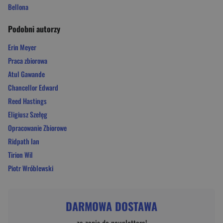
Bellona
Podobni autorzy
Erin Meyer
Praca zbiorowa
Atul Gawande
Chancellor Edward
Reed Hastings
Eligiusz Szełęg
Opracowanie Zbiorowe
Ridpath Ian
Tirion Wil
Piotr Wróblewski
DARMOWA DOSTAWA
za zapis do newslettera!