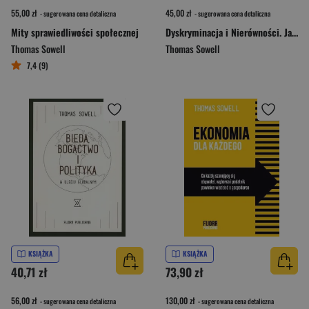
55,00 zł
45,00 zł
- sugerowana cena detaliczna
- sugerowana cena detaliczna
Mity sprawiedliwości społecznej
Dyskryminacja i Nierówności. Jak przywileje niszczą społeczeństwo?
Thomas Sowell
Thomas Sowell
7,4 (9)
KSIĄŻKA
KSIĄŻKA
40,71 zł
73,90 zł
56,00 zł
130,00 zł
- sugerowana cena detaliczna
- sugerowana cena detaliczna