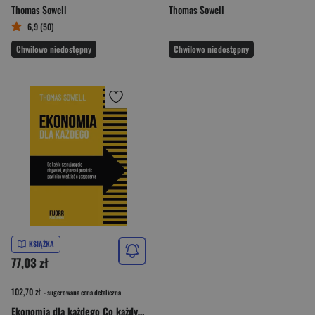
Thomas Sowell
Thomas Sowell
6,9 (50)
Chwilowo niedostępny
Chwilowo niedostępny
KSIĄŻKA
77,03 zł
102,70 zł
- sugerowana cena detaliczna
Ekonomia dla każdego Co każdy szanujący się obywatel, wyborca i podatnik powinien wiedzieć o gospodarce