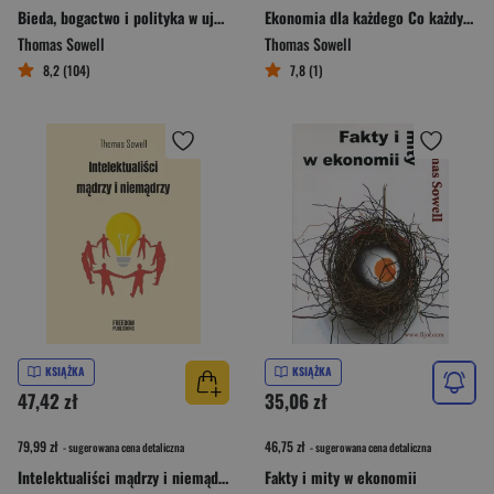
Bieda, bogactwo i polityka w ujęciu globalnym
Ekonomia dla każdego Co każdy szanujący się obywatel, wyborca i podatnik powinien wiedzieć o gospodarce
Thomas Sowell
Thomas Sowell
8,2 (104)
7,8 (1)
KSIĄŻKA
KSIĄŻKA
47,42 zł
35,06 zł
79,99 zł
46,75 zł
- sugerowana cena detaliczna
- sugerowana cena detaliczna
Intelektualiści mądrzy i niemądrzy
Fakty i mity w ekonomii