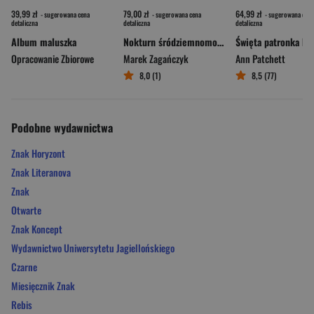
39,99 zł
79,00 zł
64,99 zł
- sugerowana cena
- sugerowana cena
- sugerowana cena
detaliczna
detaliczna
detaliczna
Album maluszka
Nokturn śródziemnomorski
Opracowanie Zbiorowe
Marek Zagańczyk
Ann Patchett
8,0 (1)
8,5 (77)
Podobne wydawnictwa
Znak Horyzont
Znak Literanova
Znak
Otwarte
Znak Koncept
Wydawnictwo Uniwersytetu Jagiellońskiego
Czarne
Miesięcznik Znak
Rebis